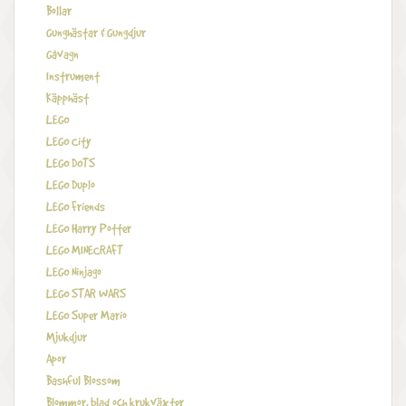
Bollar
Gunghästar & Gungdjur
Gåvagn
Instrument
Käpphäst
LEGO
LEGO City
LEGO DOTS
LEGO Duplo
LEGO Friends
LEGO Harry Potter
LEGO MINECRAFT
LEGO Ninjago
LEGO STAR WARS
LEGO Super Mario
Mjukdjur
Apor
Bashful Blossom
Blommor, blad och krukväxter