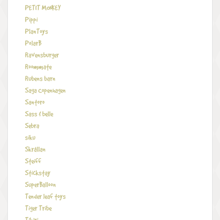
PETIT MONKEY
Pippi
PlanToys
PolarB
Ravensburger
Roommate
Rubens barn
Saga Copenhagen
Santoro
Sass & belle
Sebra
siku
Skrållan
Steiff
Stickstay
SuperBalloon
Tender leaf toys
Tiger Tribe