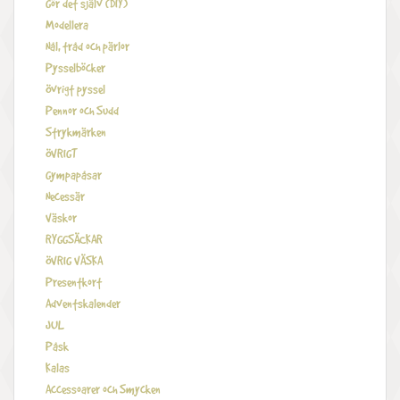
Gör det själv (DIY)
Modellera
Nål, tråd och pärlor
Pysselböcker
Övrigt pyssel
Pennor och Sudd
Strykmärken
ÖVRIGT
Gympapåsar
Necessär
Väskor
RYGGSÄCKAR
ÖVRIG VÄSKA
Presentkort
Adventskalender
JUL
Påsk
Kalas
Accessoarer och Smycken