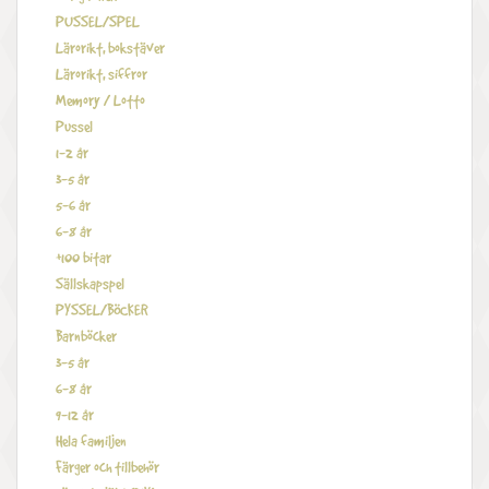
PUSSEL/SPEL
Lärorikt, bokstäver
Lärorikt, siffror
Memory / Lotto
Pussel
1-2 år
3-5 år
5-6 år
6-8 år
+100 bitar
Sällskapspel
PYSSEL/BÖCKER
Barnböcker
3-5 år
6-8 år
9-12 år
Hela familjen
Färger och tillbehör