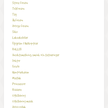
Stora fordon
Träfordon
Tåg
Åkfordon
Övriga fordon
Siku
Leksaksbilar
Flygplan & Helikoptrar
ROLLEK
Ansiktsmålning, smink och tatueringar
Doktor
Frisör
Hantverkaren
Matlek
Prinsessor
Riddare
Utklädning
Utklädning mask
Övrig rollek