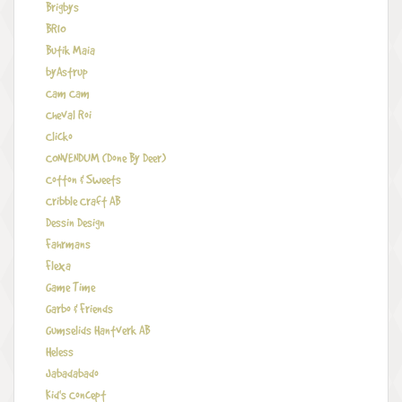
Brigbys
BRIO
Butik Maia
byAstrup
Cam Cam
Cheval Roi
Clicko
CONVENDUM (Done By Deer)
Cotton & Sweets
Cribble Craft AB
Dessin Design
Fahrmans
Flexa
Game Time
Garbo & Friends
Gumselids Hantverk AB
Heless
Jabadabado
Kid's Concept