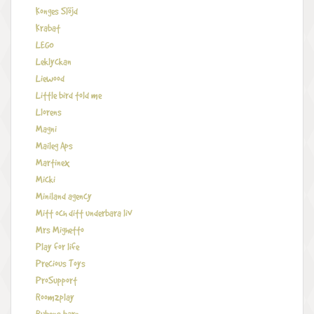
Konges Slöjd
Krabat
LEGO
Leklyckan
Liewood
Little bird told me
Llorens
Magni
Maileg Aps
Martinex
Micki
Miniland agency
Mitt och ditt underbara liv
Mrs Mighetto
Play for life
Precious Toys
ProSupport
Room2play