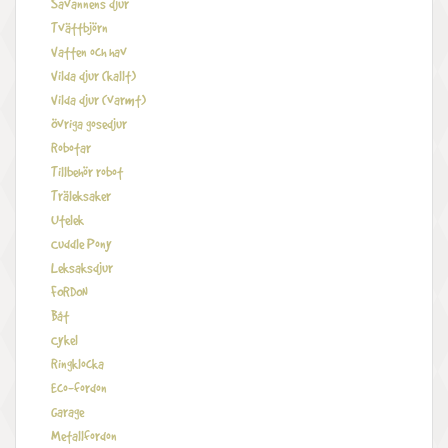
Savannens djur
Tvättbjörn
Vatten och hav
Vilda djur (kallt)
Vilda djur (varmt)
Övriga gosedjur
Robotar
Tillbehör robot
Träleksaker
Utelek
Cuddle Pony
Leksaksdjur
FORDON
Båt
Cykel
Ringklocka
Eco-fordon
Garage
Metallfordon