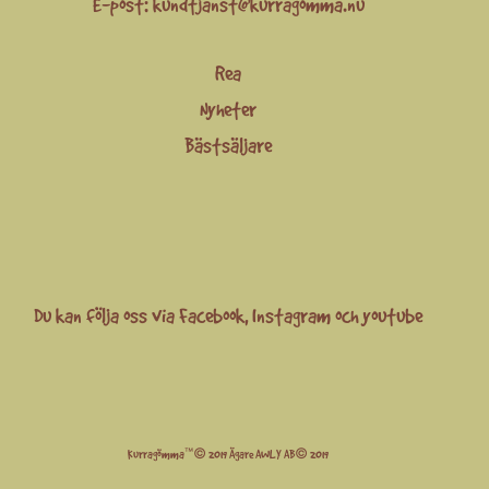
E-post:
kundtjanst@kurragomma.nu
Rea
Nyheter
Bästsäljare
Du kan följa oss via
Facebook
,
Instagram
och
youtube
Kurragömma™© 2019 Ägare AWLY AB© 2019