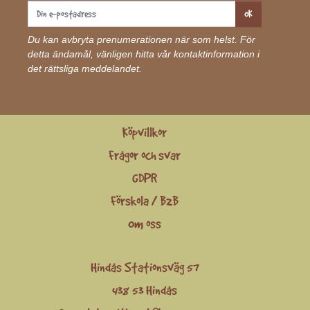
OK
Du kan avbryta prenumerationen när som helst. För
detta ändamål, vänligen hitta vår kontaktinformation i
det rättsliga meddelandet.
Köpvillkor
Frågor och svar
GDPR
Förskola / B2B
Om oss
Hindås Stationsväg 57
438 53 Hindås