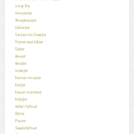
Cordy Roy
Dinosaurier
Bondgårdsdjur
Elefanter
Fantasi och framtid
Figurer med kläder
Fåglar
Hundar
Husdjur
Insekter
Kaniner och harar
Katter
Kawaii inspirerat
Kräldjur
Nallar & björnar
Rävar
Pandor
Samlarbjörnar