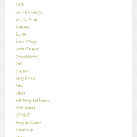
EMEK
Emil i Lönneberga
Färg och form
Fashionell
FLEXA
Frank & Poppy
Garbo & Friends
Globen Lighting
Goki
Gumselid
Harry Potter
Heico
Heless
Hello Kitty and Friends
Hevea planet
HEY CLAY
Honey and Lemon
Jabadabado