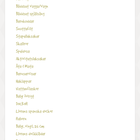
Bäddset vagga/vagn
Bäddset spjälsäng
Barnkuddar
Snuttefilt
Stapelleksaker
Skallror
Speldosa
Aktivitetsleksaker
Äta & Mata
Barnserviser
Haklappar
Vattenflaskor
Baby övrigt
DOCKOR
Llorens spanska dockor
Reborn
Baby, vinyl, 26 cm
Llorens dockkläder