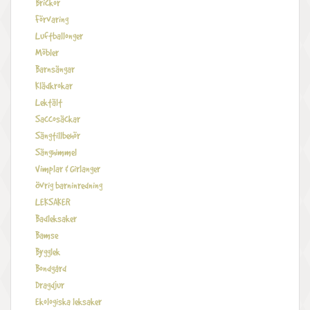
Brickor
Förvaring
Luftballonger
Möbler
Barnsängar
Klädkrokar
Lektält
Saccosäckar
Sängtillbehör
Sänghimmel
Vimplar & Girlanger
Övrig barninredning
LEKSAKER
Badleksaker
Bamse
Bygglek
Bondgård
Dragdjur
Ekologiska leksaker