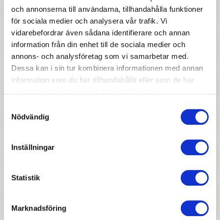
Rubens Tummies
och annonserna till användarna, tillhandahålla funktioner
Rubens Baby
för sociala medier och analysera vår trafik. Vi
Rubens Kids
vidarebefordrar även sådana identifierare och annan
Rubens Cutie
information från din enhet till de sociala medier och
Rubens Ecobuds
annons- och analysföretag som vi samarbetar med.
Rubens Original
Dessa kan i sin tur kombinera informationen med annan
Tillbehör Rubens Baby
information som du har tillhandahållit eller som de har
Tillbehör Rubens Cutie
samlat in när du har använt deras tjänster.
Tillbehör Rubens Kids
Samtyckesval
Tillbehör Rubens Tummies
Nödvändig
Our Generation
Lottie
Inställningar
Maileg
Maileg möbler & tillbehör
Maileg dockkläder
Statistik
Miniland
PIPPI
Skrållan
Marknadsföring
Dockskåp & figurhus