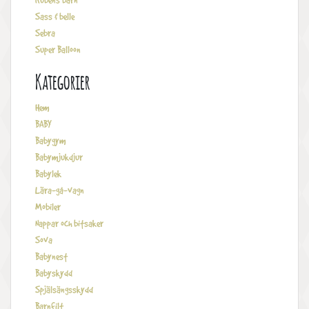
Rubens barn
Sass & belle
Sebra
Super Balloon
Kategorier
Hem
BABY
Babygym
Babymjukdjur
Babylek
Lära-gå-vagn
Mobiler
Nappar och bitsaker
Sova
Babynest
Babyskydd
Spjälsängsskydd
Barnfilt