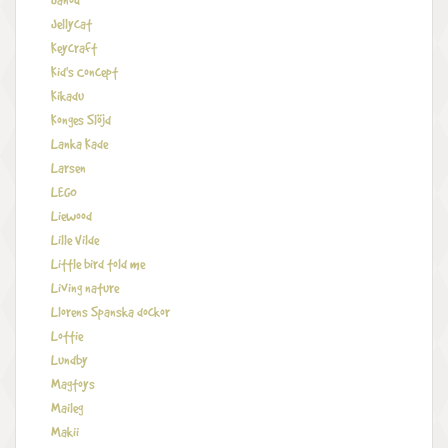
Janod
Jellycat
Keycraft
Kid's Concept
Kikadu
Konges Slöjd
Lanka Kade
Larsen
LEGO
Liewood
Lille Vilde
Little bird told me
Living nature
Llorens Spanska dockor
Lottie
Lundby
Magtoys
Maileg
Makii