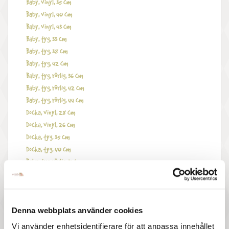
Baby, vinyl, 35 cm
Baby, vinyl, 40 cm
Baby, vinyl, 43 cm
Baby, tyg, 33 cm
Baby, tyg, 38 cm
Baby, tyg, 42 cm
Baby, tyg, rörlig, 36 cm
Baby, tyg, rörlig, 42 cm
Baby, tyg, rörlig, 44 cm
Docka, vinyl, 28 cm
Docka, vinyl, 26 cm
Docka, tyg, 35 cm
Docka, tyg, 40 cm
Baby, tyg, rörlig, 31 cm
Baby, vinyl, 30 cm
Baby, tyg, 30 cm
Baby, tyg, rörlig, 45 cm
Denna webbplats använder cookies
Rubens barn
Mini Ecobuds
Vi använder enhetsidentifierare för att anpassa innehållet