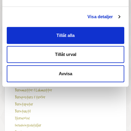
Docktillbehör
Dockmöbler
Visa detaljer
Dockkläder
Docksängar
Sängkläder till docksäng
Tillåt alla
Dockvagnar
Övriga docktillbehör
Tillåt urval
Design A Friend
Figurer
INREDNING
Avvisa
Barnkuddar & Kuddfodral
Barnlampor
Barnmattor & Lekmattor
Barnposters & tavlor
Barntapeter
Barntextil
Djurhuvud
Inredningsdetaljer