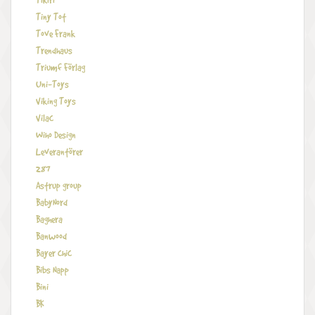
Tikiri
Tiny Tot
Tove Frank
Trendhaus
Triumf Förlag
Uni-Toys
Viking Toys
Vilac
Wiho Design
Leverantörer
287
Astrup group
BabyNord
Baghera
Banwood
Bayer chic
Bibs Napp
Bini
BK