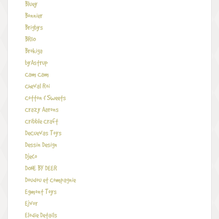
Bluey
Bonnier
Brigbys
BRIO
Brokiga
byAstrup
Cam Cam
Cheval Roi
Cotton & Sweets
Crazy Aarons
Cribble Craft
DeCuevas Toys
Dessin Design
Djeco
DONE BY DEER
Doudou et Compagnie
Egmont Toys
Ejvor
Elodie Details