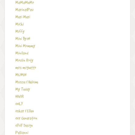
MaMaMeMo
Marina&Pau
Meri Meri
Micki
Miffy
Mini ByON
Mini Mommy
Miniland
Moulin Roty
mrs mighetto
MUMIN
Musse & Helium
My Teddy
NAVIR
OOLY
Oskar & Ellen
Our Generation
OYOY Design
Pellianni