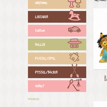
Det finns 
INREDNING
LEKSAKER
FORDON
ROLLEK
PUSSEL/SPEL
PYSSEL/BÖCKER
B
ÖVRIGT
Wishlists