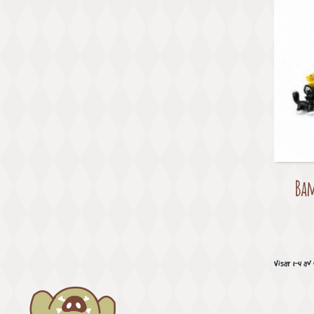
Bam
Visar 1-4 av