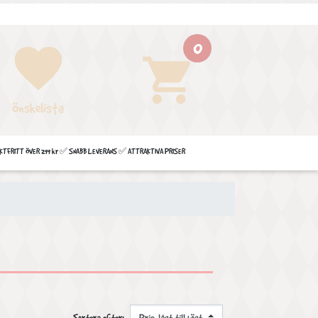
0
favorite
shopping_cart
Önskelista
FRITT ÖVER 299 kr ✅ SNABB LEVERANS ✅ ATTRAKTIVA PRISER