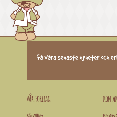
Få våra senaste nyheter och e
VÅRT FÖRETAG
KONTA
Köpvillkor
Hindås 