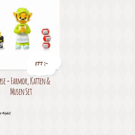
177 :-
se - Farmor, Katten &
Pris
Musen Set
 4 objekt