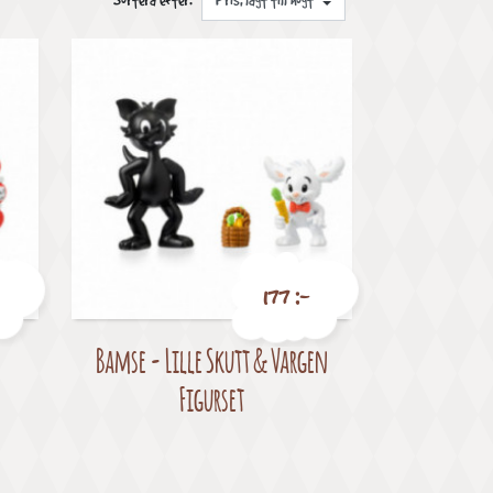
Sortera efter:
177 :-
Bamse - Lille Skutt & Vargen
Pris
Figurset