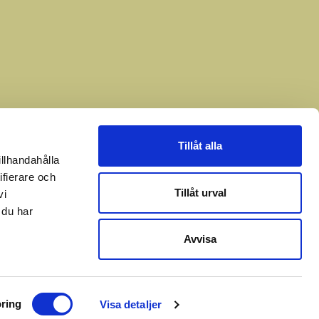
Tillåt alla
illhandahålla
ifierare och
Tillåt urval
vi
 du har
Avvisa
ring
Visa detaljer