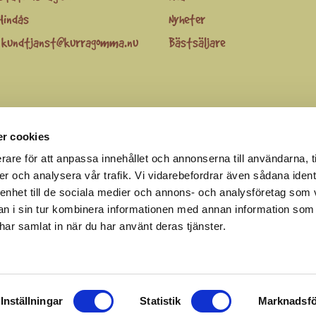
Hindås
Nyheter
:
kundtjanst@kurragomma.nu
Bästsäljare
r cookies
be
rare för att anpassa innehållet och annonserna till användarna, t
er och analysera vår trafik. Vi vidarebefordrar även sådana ident
 enhet till de sociala medier och annons- och analysföretag som 
 i sin tur kombinera informationen med annan information som
Kurragömma™© 2019 Ägare AWLY AB© 2019
e har samlat in när du har använt deras tjänster.
Inställningar
Statistik
Marknadsfö