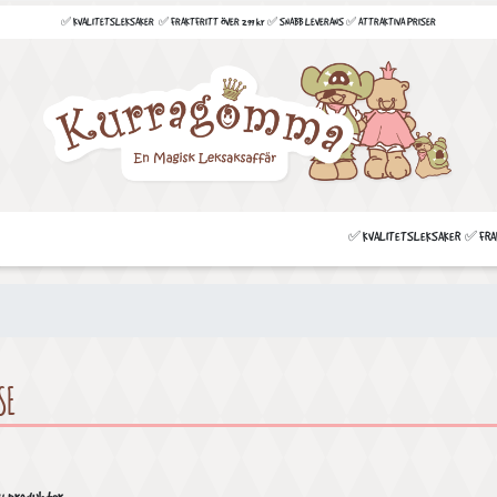
✅ KVALITETSLEKSAKER ✅ FRAKTFRITT ÖVER 299 kr ✅ SNABB LEVERANS ✅ ATTRAKTIVA PRISER
✅ KVALITETSLEKSAKER ✅ FRAKT
SE