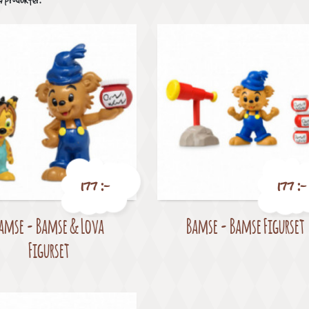
4 produkter.
177 :-
177 :-
amse - Bamse & Lova
Bamse - Bamse Figurset
Pris
Pris
Figurset