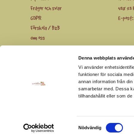
Frågor och svar
438 53 
GDPR
E-post
Förskola / B2B
Om oss
Denna webbplats använde
Du kan följa oss via
Facebook
,
Instagram
och
youtu
Vi använder enhetsidentifie
funktioner för sociala medi
annan information från din
samarbetar med. Dessa kan
tillhandahållit eller som d
Samtyckesval
Nödvändig