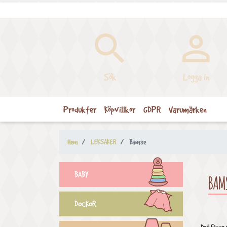


Sök
Logga in
Produkter
Köpvillkor
GDPR
Varumärken
Hem
LEKSAKER
Bamse
BABY
BAM
DOCKOR