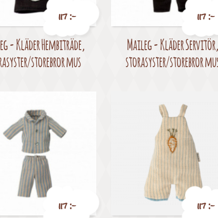
117 :-
117 :-
eg - Kläder Hembiträde,
Maileg - Kläder Servitör
Pris
Pris
rasyster/storebror mus
storasyster/storebror mu
117 :-
117 :-