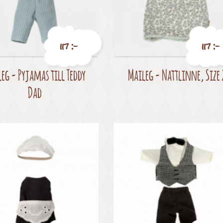
117 :-
117 :-
eg - Pyjamas till Teddy
Maileg - Nattlinne, Size 
Pris
Pris
Dad