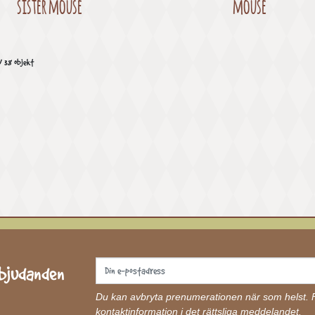
sister mouse
mouse
v 38 objekt
rbjudanden
Du kan avbryta prenumerationen när som helst. Fö
kontaktinformation i det rättsliga meddelandet.