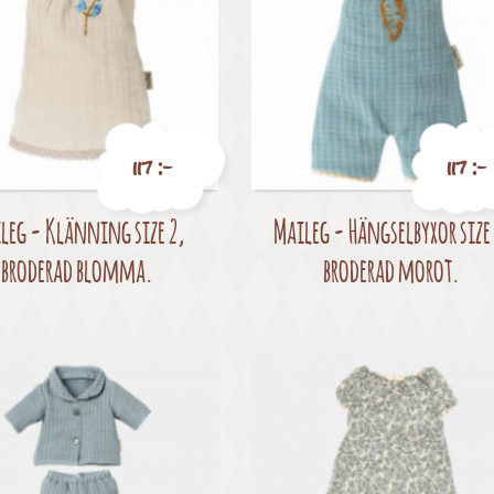
117 :-
117 :-
leg - Klänning size 2,
Maileg - Hängselbyxor size 
Pris
Pris
broderad blomma.
broderad morot.