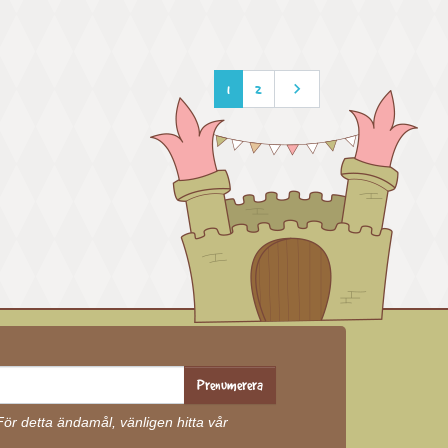

Nästa
1
2
Prenumerera
r detta ändamål, vänligen hitta vår