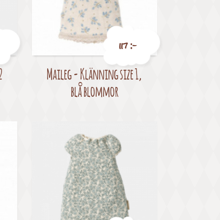
117 :-
2
Maileg - Klänning size 1,
Pris
blå blommor