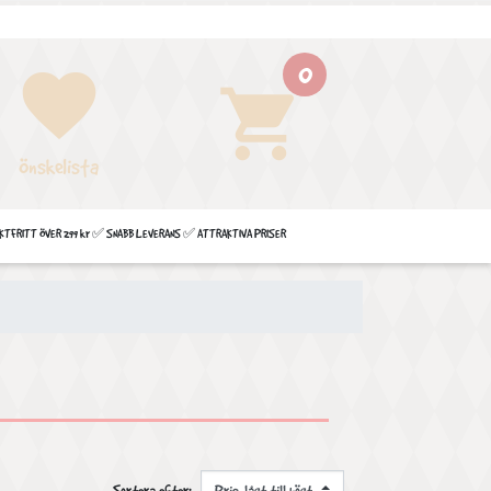
0
favorite
shopping_cart
Önskelista
FRITT ÖVER 299 kr ✅ SNABB LEVERANS ✅ ATTRAKTIVA PRISER