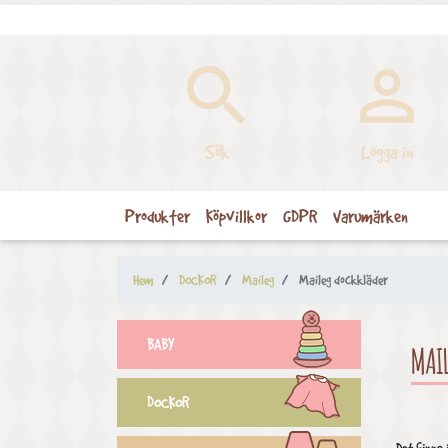


Sök
Logga in
Produkter
Köpvillkor
GDPR
Varumärken
Hem
DOCKOR
Maileg
Maileg dockkläder
BABY
MAI
DOCKOR