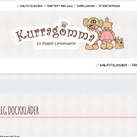
✅ KVALITETSLEKSAKER ✅ FRAKTFRITT ÖVER 299 kr ✅ SNABB LEVERANS ✅ ATTRAKTIVA PRISER
✅ KVALITETSLEKSAKER ✅ FRAKT
LEG DOCKKLÄDER