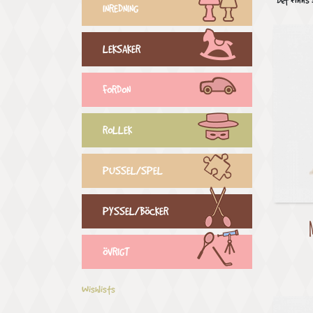
Det finns 
INREDNING
LEKSAKER
FORDON
ROLLEK
PUSSEL/SPEL
PYSSEL/BÖCKER
ÖVRIGT
Wishlists