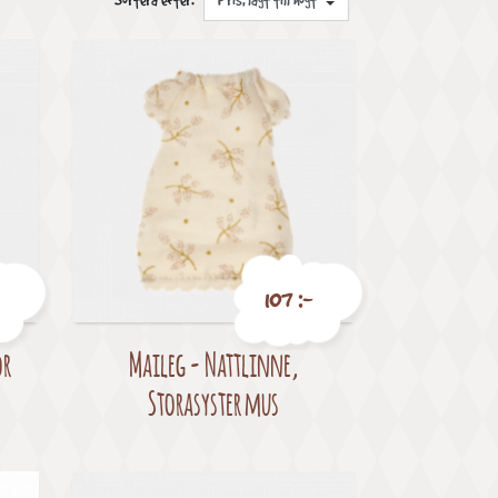
Sortera efter:
107 :-
or
Maileg - Nattlinne,
Pris
Storasyster mus