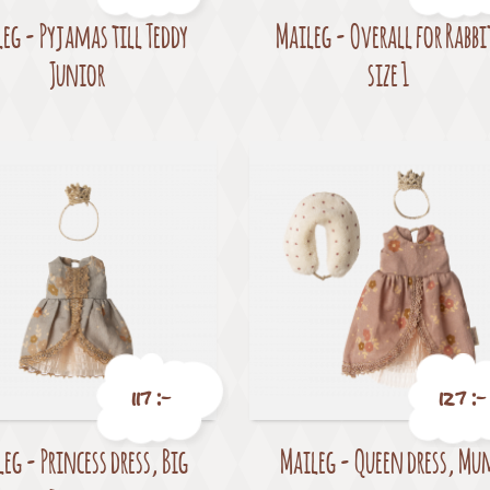
eg - Pyjamas till Teddy
Maileg - Overall for Rabbi
Pris
Pris
Junior
size 1
117 :-
127 :-
eg - Princess dress, Big
Maileg - Queen dress, Mu
Pris
Pris