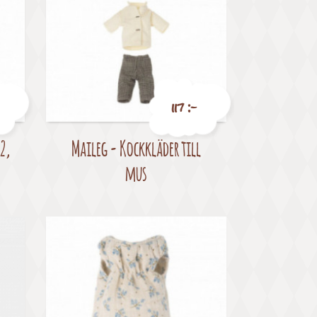
117 :-
2,
Maileg - Kockkläder till
Pris
mus