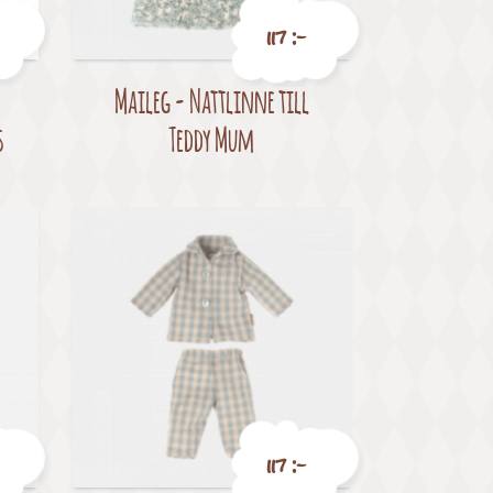
117 :-
,
Maileg - Nattlinne till
Pris
s
Teddy Mum
117 :-