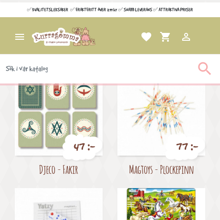
Wishlists
✅ KVALITETSLEKSAKER ✅ FRAKTFRITT ÖVER 299 kr ✅ SNABB LEVERANS ✅ ATTRAKTIVA PRISER

favorite
shopping_cart

Filtrera
Visar 1-20 av 342 objekt

47 :-
77 :-
Pris
Pris
Djeco - Fakir
Magtoys - Plockepinn