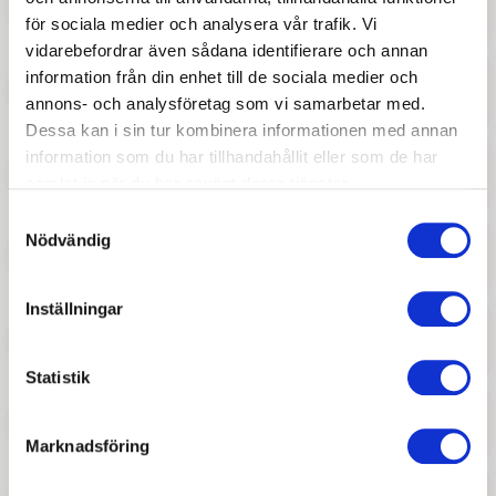
för sociala medier och analysera vår trafik. Vi
117 :-
117 :-
vidarebefordrar även sådana identifierare och annan
Pris
Pris
information från din enhet till de sociala medier och
Larsen - Rampussel Apollo 11
Larsen - Pussel Hästar
annons- och analysföretag som vi samarbetar med.
Dessa kan i sin tur kombinera informationen med annan
information som du har tillhandahållit eller som de har
samlat in när du har använt deras tjänster.
Samtyckesval
Nödvändig
117 :-
117 :-
Inställningar
Pris
Pris
Larsen - Pussel Bondgård
Larsen - Pussel Korallrev
Statistik
Marknadsföring