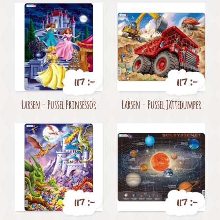
117 :-
117 :-
Pris
Pris
Larsen - Pussel Prinsessor
Larsen - Pussel Jättedumper
117 :-
117 :-
Pris
Pris