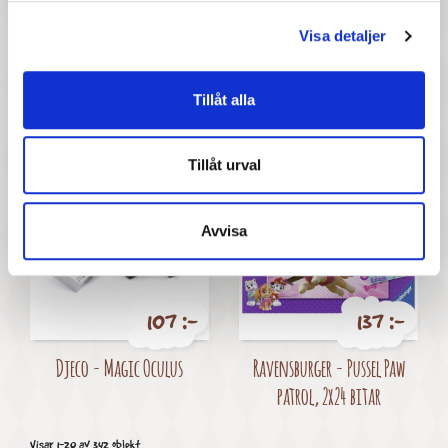
Visa detaljer
97 :-
107 :-
Tillåt alla
Pris
Pris
Djeco - Korthållare
Djeco - Mini Mistigri
Tillåt urval
Avvisa
107 :-
137 :-
Pris
Pris
Djeco - Magic Oculus
Ravensburger - Pussel Paw
patrol, 2x24 bitar
Visar 1-20 av 342 objekt