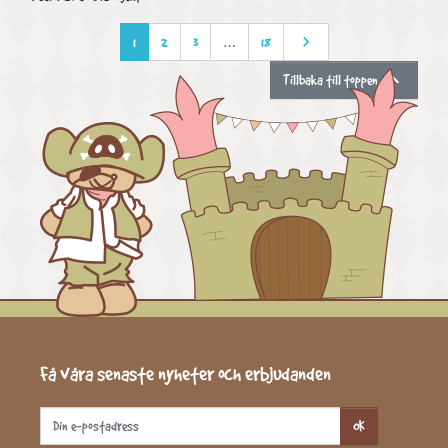

Nästa
1
2
3
…
18

Tillbaka till toppen
Få våra senaste nyheter och erbjudanden
OK