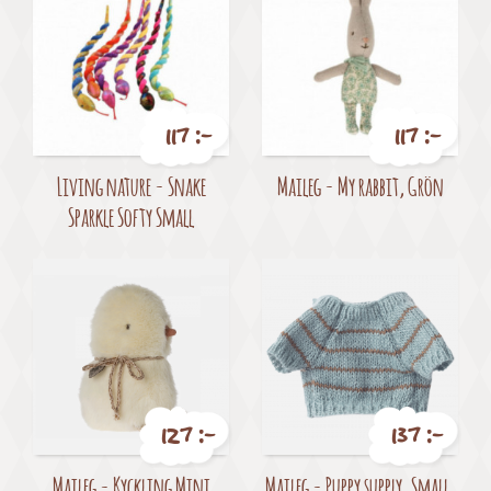
117 :-
117 :-
Pris
Pris
Living nature - Snake
Maileg - My rabbit, Grön
Sparkle Softy Small
127 :-
137 :-
Pris
Pris
Maileg - Kyckling Mini
Maileg - Puppy supply, Small,