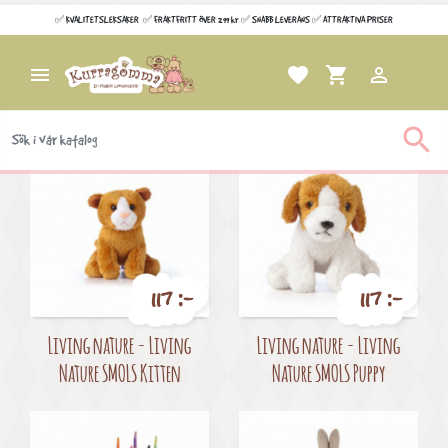
Wishlists
✅ KVALITETSLEKSAKER ✅ FRAKTFRITT ÖVER 299 kr ✅ SNABB LEVERANS ✅ ATTRAKTIVA PRISER

favorite
shopping_cart

Filtrera
Visar 1-20 av 192 objekt

117 :-
117 :-
Pris
Pris
Living nature - Living
Living nature - Living
Nature SMOLS Kitten
Nature SMOLS Puppy