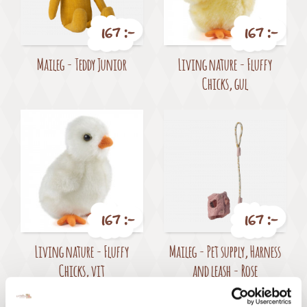
167 :-
167 :-
Pris
Pris
Maileg - Teddy Junior
Living nature - Fluffy
Chicks, gul
167 :-
167 :-
Pris
Pris
Living nature - Fluffy
Maileg - Pet supply, Harness
Chicks, vit
and leash - Rose