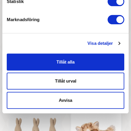
Statistik
Liewood - Binnie,
Maileg - Teddy Mum
Nallebjörn Golden Caramel
Small
Marknadsföring
Visa detaljer
Tillåt alla
187 :-
187 :-
Tillåt urval
Pris
Pris
Living nature - Lion Cub
Maileg - Teddy Dad
Small
Avvisa