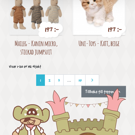
197 :-
197 :-
Pris
Pris
Maileg - Kanin micro,
Uni-Toys - Katt, beige
stickad jumpsuit
Visar 1-20 av 192 objekt

Nästa
1
2
3
…
10

Tillbaka till toppen