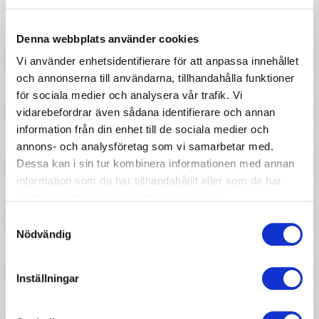
Denna webbplats använder cookies
Vi använder enhetsidentifierare för att anpassa innehållet
och annonserna till användarna, tillhandahålla funktioner
för sociala medier och analysera vår trafik. Vi
167 :-
287 :-
vidarebefordrar även sådana identifierare och annan
Pris
Pris
information från din enhet till de sociala medier och
Maileg - Pet supply, Harness
Liewood - Binnie, Krokodil
annons- och analysföretag som vi samarbetar med.
and leash - Dark mint
Faune Green Small
Dessa kan i sin tur kombinera informationen med annan
information som du har tillhandahållit eller som de har
samlat in när du har använt deras tjänster.
Samtyckesval
Nödvändig
Inställningar
287 :-
177 :-
Pris
Pris