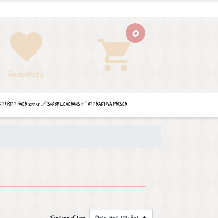
0
favorite
shopping_cart
Önskelista
FRITT ÖVER 299 kr ✅ SNABB LEVERANS ✅ ATTRAKTIVA PRISER