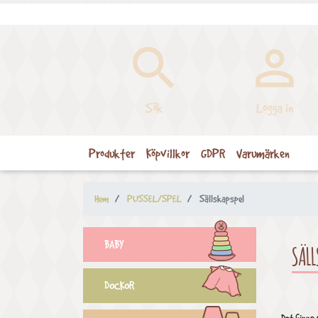


Sök
Logga in
Produkter
Köpvillkor
GDPR
Varumärken
Hem
PUSSEL/SPEL
Sällskapspel
BABY
SÄLL
DOCKOR