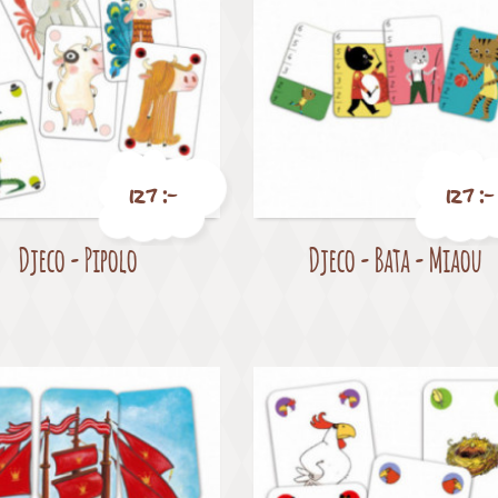
127 :-
127 :-
Djeco - Pipolo
Djeco - Bata - Miaou
Pris
Pris