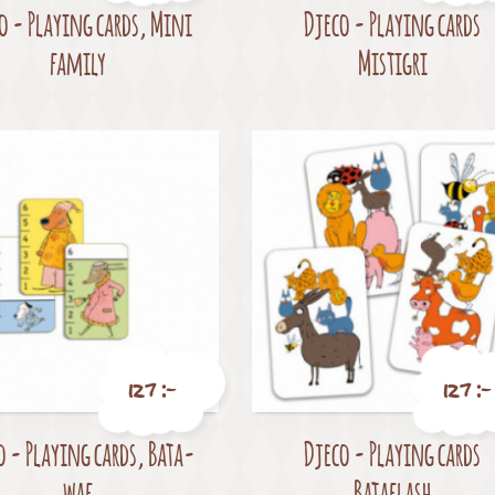
o - Playing cards, Mini
Djeco - Playing cards
Pris
Pris
family
Mistigri
127 :-
127 :-
o - Playing cards, Bata-
Djeco - Playing cards
Pris
Pris
waf
Bataflash