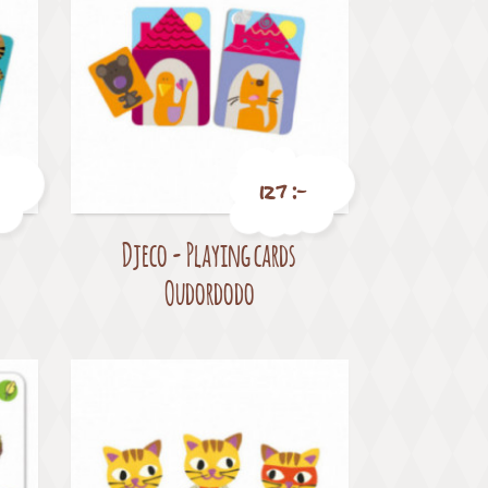
127 :-
Djeco - Playing cards
Pris
Oudordodo