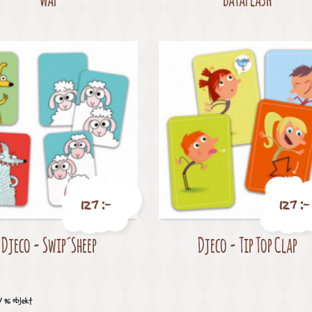
127 :-
127 :-
Djeco - Swip´Sheep
Djeco - Tip Top Clap
Pris
Pris
v 96 objekt