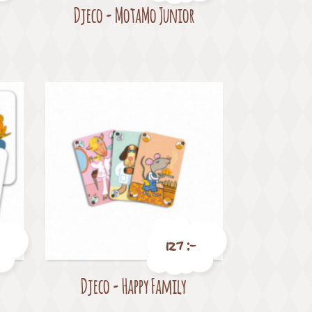
Djeco - MotaMo Junior
Pris
127 :-
Djeco - Happy Family
Pris