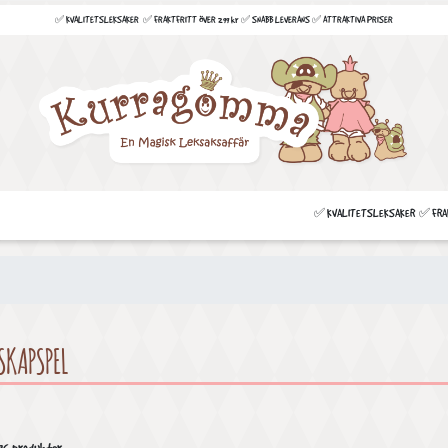
✅ KVALITETSLEKSAKER ✅ FRAKTFRITT ÖVER 299 kr ✅ SNABB LEVERANS ✅ ATTRAKTIVA PRISER
✅ KVALITETSLEKSAKER ✅ FRAKT
SKAPSPEL