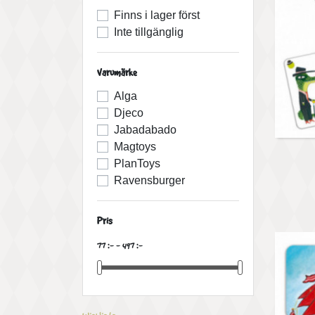
Finns i lager först
Inte tillgänglig
Varumärke
Alga
Djeco
Jabadabado
Magtoys
PlanToys
Ravensburger
Pris
77 :- - 497 :-