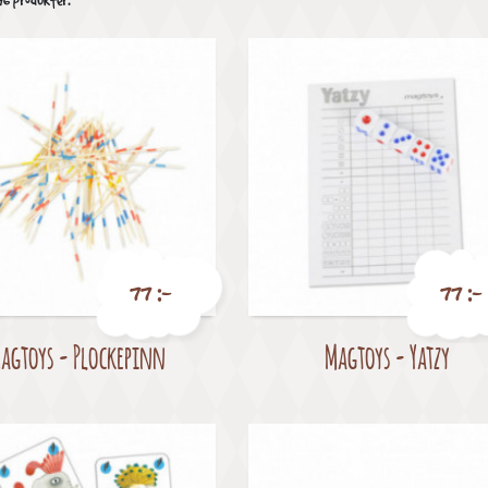
96 produkter.
77 :-
77 :-
agtoys - Plockepinn
Magtoys - Yatzy
Pris
Pris