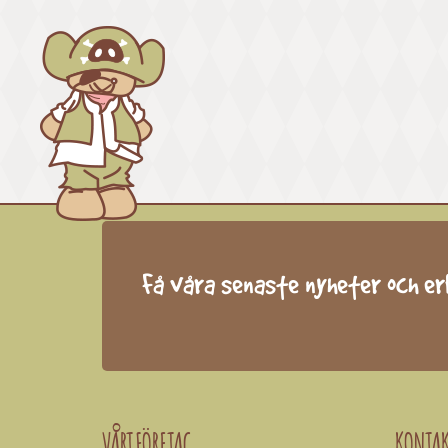
Få våra senaste nyheter och e
VÅRT FÖRETAG
KONTA