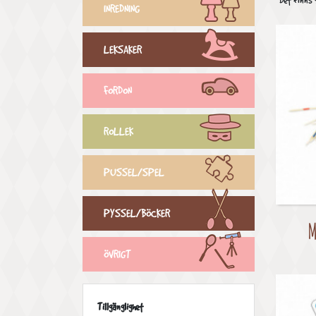
Det finns 
INREDNING
LEKSAKER
FORDON
ROLLEK
PUSSEL/SPEL
PYSSEL/BÖCKER
M
ÖVRIGT
Tillgänglighet