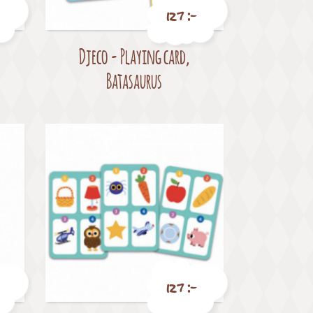
127 :-
Djeco - Playing card,
Pris
Batasaurus
127 :-