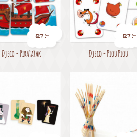
127 :-
127 :-
Djeco - Piratatak
Djeco - Piou Piou
Pris
Pris