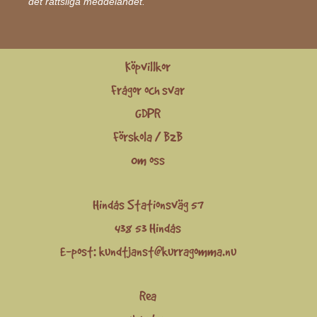
det rättsliga meddelandet.
Köpvillkor
Frågor och svar
GDPR
Förskola / B2B
Om oss
Hindås Stationsväg 57
438 53 Hindås
E-post:
kundtjanst@kurragomma.nu
Rea