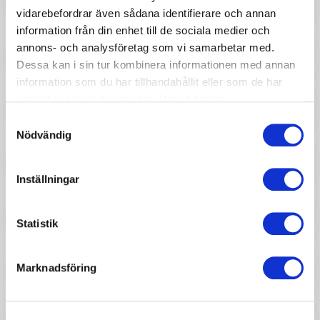
vidarebefordrar även sådana identifierare och annan
537 :-
537 :-
information från din enhet till de sociala medier och
annons- och analysföretag som vi samarbetar med.
Pris
Pris
Roommate - Sinus Box &
Roommate - Sinus Box &
Dessa kan i sin tur kombinera informationen med annan
Coat rack Violet
Coat rack Yellow
information som du har tillhandahållit eller som de har
samlat in när du har använt deras tjänster.
Samtyckesval
Nödvändig
Inställningar
Statistik
537 :-
537 :-
Pris
Pris
Roommate - Sinus Box &
Roommate - Sinus Box &
Marknadsföring
Coat rack Pastel Blue/green
Coat rack Pastel rose
Visar 1-12 av 12 objekt