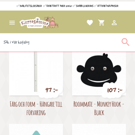
Wishlists
✅ KVALITETSLEKSAKER ✅ FRAKTFRITT ÖVER 299 kr ✅ SNABB LEVERANS ✅ ATTRAKTIVA PRISER

favorite
shopping_cart

Visar 1-12 av 12 objekt

97 :-
107 :-
Pris
Pris
Färg och form - Hängare till
Roommate - Monkey Hook -
förvaring
Black