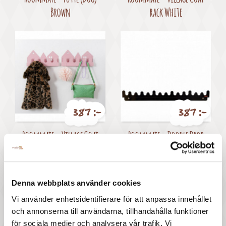
Brown
rack White
387 :-
387 :-
Pris
Pris
Roommate - Village Coat
Roommate - Doodle Drop
rack Pastel rose
Picture shelf Black
Denna webbplats använder cookies
Vi använder enhetsidentifierare för att anpassa innehållet
och annonserna till användarna, tillhandahålla funktioner
för sociala medier och analysera vår trafik. Vi