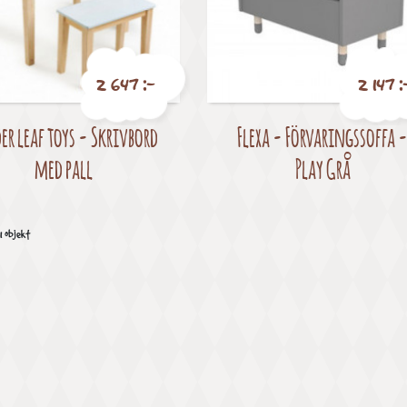
2 647 :-
2 147 :
er leaf toys - Skrivbord
Flexa - Förvaringssoffa 
Pris
Pris
med pall
Play Grå
11 objekt