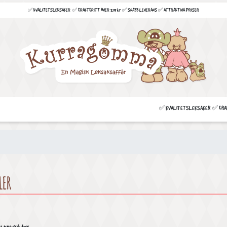
✅ KVALITETSLEKSAKER ✅ FRAKTFRITT ÖVER 299 kr ✅ SNABB LEVERANS ✅ ATTRAKTIVA PRISER
✅ KVALITETSLEKSAKER ✅ FRAKT
LER