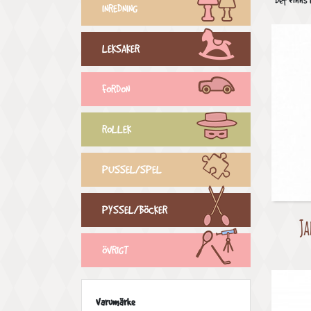
Det finns 
INREDNING
LEKSAKER
FORDON
ROLLEK
PUSSEL/SPEL
PYSSEL/BÖCKER
Ja
ÖVRIGT
Varumärke