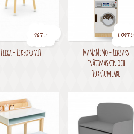
967 :-
1 097 :
Flexa - Lekbord vit
MaMaMeMo - Leksaks
Pris
Pris
tvättmaskin och
torktumlare