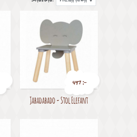
Sortera efter:
497 :-
Jabadabado - Stol Elefant
Pris