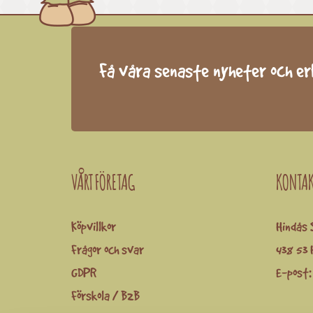
Få våra senaste nyheter och e
VÅRT FÖRETAG
KONTA
Köpvillkor
Hindås 
Frågor och svar
438 53 
GDPR
E-post
Förskola / B2B