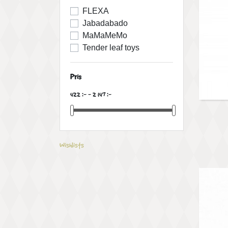
FLEXA
Jabadabado
MaMaMeMo
Tender leaf toys
Pris
422 :- - 2 147 :-
Wishlists