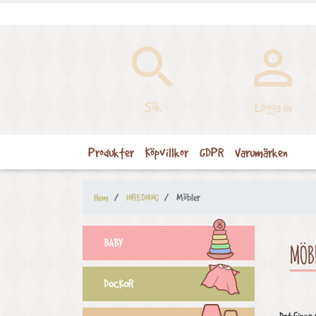


Sök
Logga in
Produkter
Köpvillkor
GDPR
Varumärken
Hem
INREDNING
Möbler
BABY
MÖB
DOCKOR