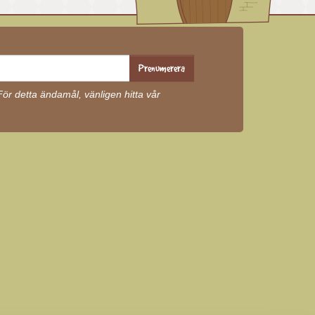
Prenumerera
r detta ändamål, vänligen hitta vår