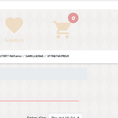
0
favorite
shopping_cart
Önskelista
FRITT ÖVER 299 kr ✅ SNABB LEVERANS ✅ ATTRAKTIVA PRISER