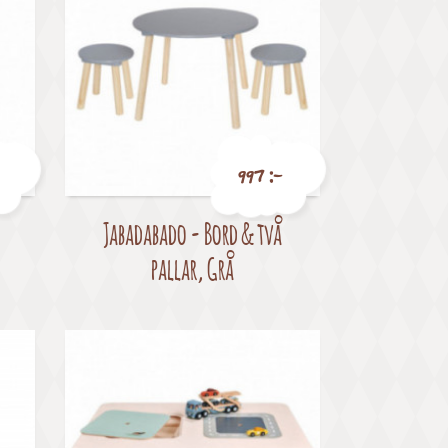
997 :-
Jabadabado - Bord & två
Pris
pallar, Grå