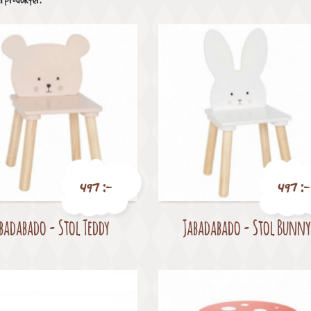
11 produkter.
497 :-
497 :-
badabado - Stol Teddy
Jabadabado - Stol Bunny
Pris
Pris