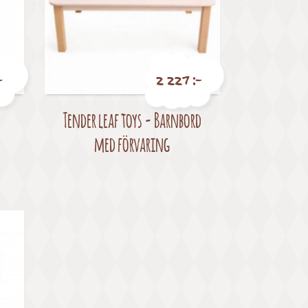
-
2 227 :-
Tender leaf toys - Barnbord
Pris
med förvaring