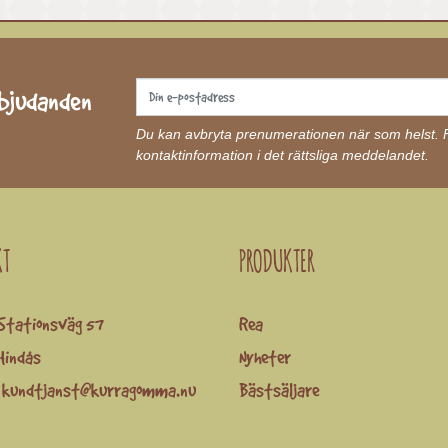
rbjudanden
Du kan avbryta prenumerationen när som helst. Fö
kontaktinformation i det rättsliga meddelandet.
KT
PRODUKTER
Stationsväg 57
Rea
Hindås
Nyheter
:
kundtjanst@kurragomma.nu
Bästsäljare