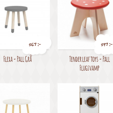
567 :-
597 :-
Flexa - Pall Grå
Tender leaf toys - Pall
Pris
Pris
Flugsvamp