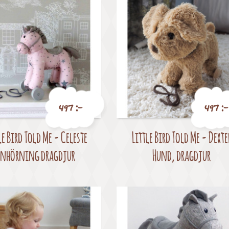
497 :-
497 :-
le Bird Told Me - Celeste
Little Bird Told Me - Dexte
Pris
Pris
Enhörning dragdjur
Hund, dragdjur