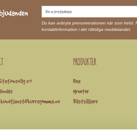
rbjudanden
Du kan avbryta prenumerationen när som helst. Fö
kontaktinformation i det rättsliga meddelandet.
KT
PRODUKTER
Stationsväg 57
Rea
Hindås
Nyheter
:
kundtjanst@kurragomma.nu
Bästsäljare