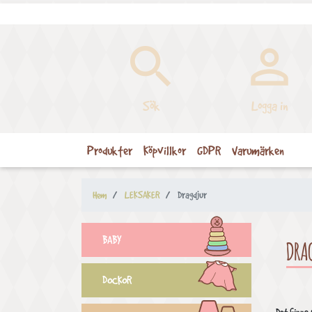


Sök
Logga in
Produkter
Köpvillkor
GDPR
Varumärken
Hem
LEKSAKER
Dragdjur
BABY
DRA
DOCKOR