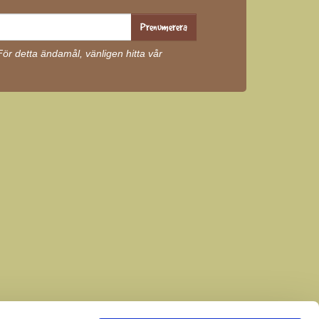
Prenumerera
r detta ändamål, vänligen hitta vår