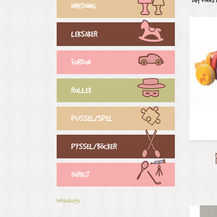
Det finns 
INREDNING
LEKSAKER
FORDON
ROLLEK
PUSSEL/SPEL
PYSSEL/BÖCKER
ÖVRIGT
Wishlists