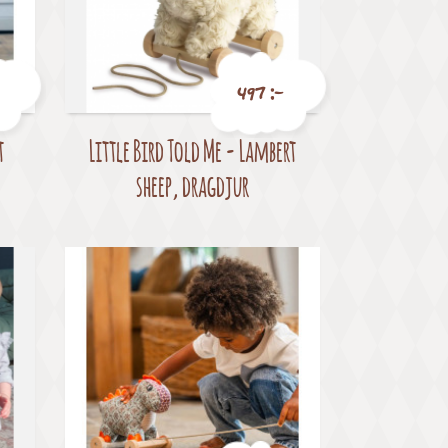
497 :-
t
Little Bird Told Me - Lambert
Pris
sheep, dragdjur