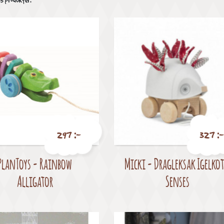
15 produkter.
297 :-
327 :-
PlanToys - Rainbow
Micki - Dragleksak Igelkot
Pris
Pris
Alligator
Senses