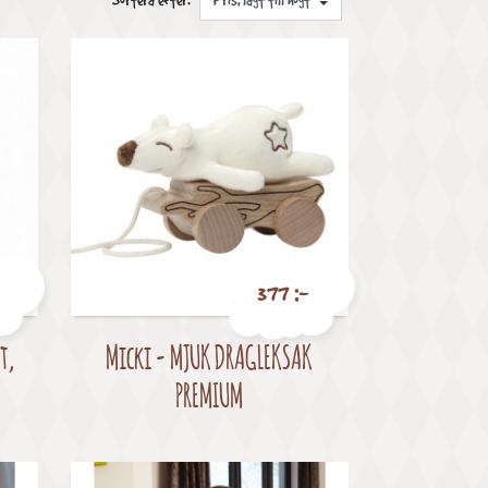
Sortera efter:
377 :-
t,
Micki - MJUK DRAGLEKSAK
Pris
PREMIUM