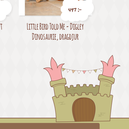
497 :-
ut
Little Bird Told Me - Digley
Pris
Dinosaurie, dragdjur