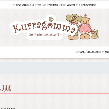
✅ KVALITETSLEKSAKER ✅ FRAKTFRITT ÖVER 299 kr ✅ SNABB LEVERANS ✅ ATTRAKTIVA PRISER
✅ KVALITETSLEKSAKER ✅ FRAKT
GDJUR