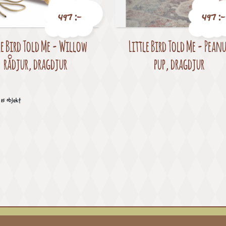
497 :-
497 :-
le Bird Told Me - Willow
Little Bird Told Me - Pean
Pris
Pris
rådjur, dragdjur
pup, dragdjur
 15 objekt