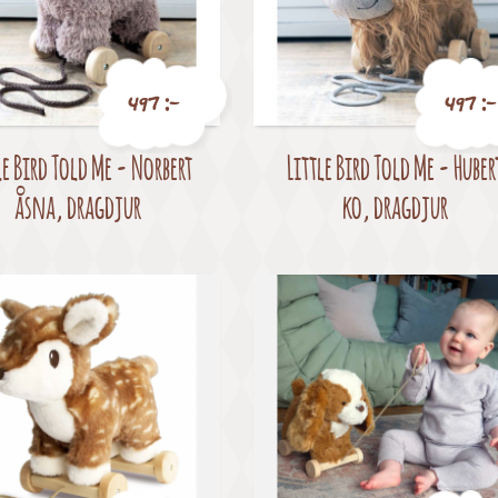
497 :-
497 :-
le Bird Told Me - Norbert
Little Bird Told Me - Huber
Pris
Pris
åsna, dragdjur
ko, dragdjur