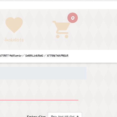
0
favorite
shopping_cart
Önskelista
FRITT ÖVER 299 kr ✅ SNABB LEVERANS ✅ ATTRAKTIVA PRISER