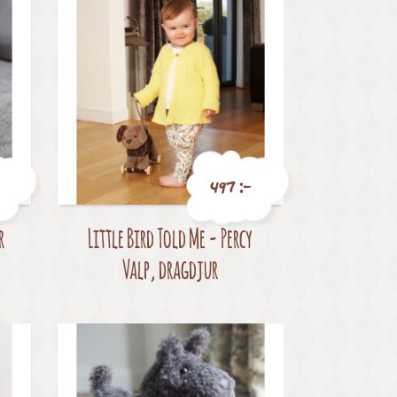
497 :-
r
Little Bird Told Me - Percy
Pris
Valp, dragdjur