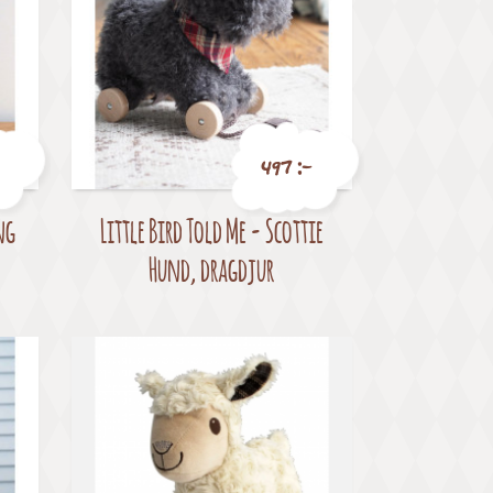
497 :-
ng
Little Bird Told Me - Scottie
Pris
Hund, dragdjur