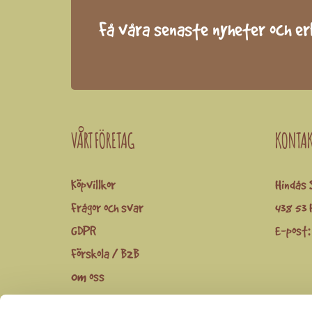
Få våra senaste nyheter och e
VÅRT FÖRETAG
KONTA
Köpvillkor
Hindås 
Frågor och svar
438 53 
GDPR
E-post
Förskola / B2B
Om oss