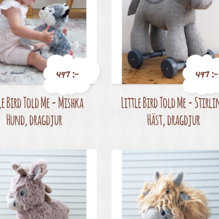
497 :-
497 :-
le Bird Told Me - Mishka
Little Bird Told Me - Stirli
Pris
Pris
Hund, dragdjur
Häst, dragdjur