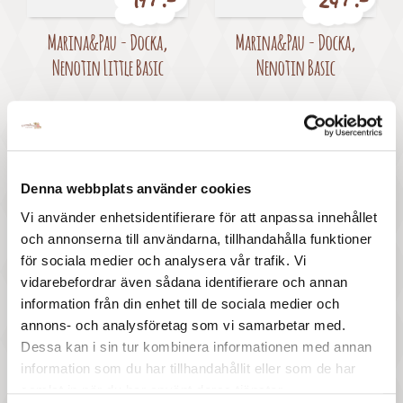
197 :-
247 :-
Pris
Pris
Marina&Pau - Docka,
Marina&Pau - Docka,
Nenotin Little Basic
Nenotin Basic
Denna webbplats använder cookies
Vi använder enhetsidentifierare för att anpassa innehållet
och annonserna till användarna, tillhandahålla funktioner
827 :-
847 :-
för sociala medier och analysera vår trafik. Vi
Pris
Pris
Marina&Pau - Docka, Teo
Marina&Pau - Docka, Alina
vidarebefordrar även sådana identifierare och annan
information från din enhet till de sociala medier och
annons- och analysföretag som vi samarbetar med.
Visar 1-4 av 4 objekt
Dessa kan i sin tur kombinera informationen med annan

Tillbaka till toppen
information som du har tillhandahållit eller som de har
samlat in när du har använt deras tjänster.