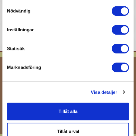
Samtyckesval
Nödvändig
Inställningar
Statistik
Marknadsföring
Få våra senaste nyheter och erbjudanden
OK
Visa detaljer
Du kan avbryta prenumerationen när som helst. För
detta ändamål, vänligen hitta vår kontaktinformation i
Tillåt alla
det rättsliga meddelandet.
Tillåt urval