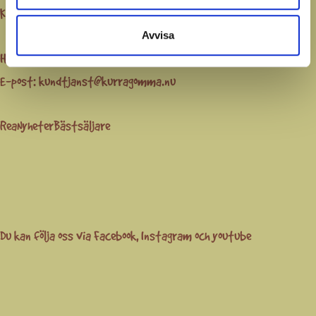
Köpvillkor
Frågor och svar
GDPR
Förskola / B2B
Om oss
Avvisa
Hindås Stationsväg 57
438 53 Hindås
E-post:
kundtjanst@kurragomma.nu
Rea
Nyheter
Bästsäljare
Du kan följa oss via
Facebook
,
Instagram
och
youtube