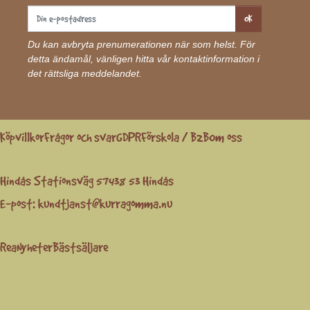
OK
Du kan avbryta prenumerationen när som helst. För
detta ändamål, vänligen hitta vår kontaktinformation i
det rättsliga meddelandet.
Köpvillkor
Frågor och svar
GDPR
Förskola / B2B
Om oss
Hindås Stationsväg 57
438 53 Hindås
E-post:
kundtjanst@kurragomma.nu
Rea
Nyheter
Bästsäljare