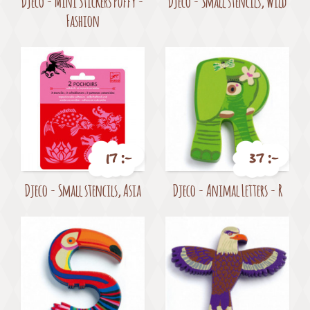
Djeco - Mini Stickers Puffy -
Djeco - Small stencils, Wild
Fashion
17 :-
37 :-
Pris
Pris
Djeco - Small stencils, Asia
Djeco - Animal Letters - R