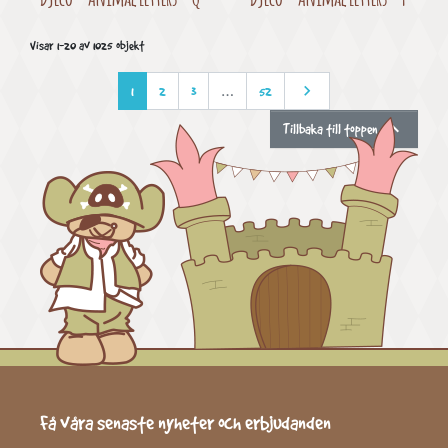
Visar 1-20 av 1025 objekt

Nästa
1
2
3
…
52

Tillbaka till toppen
Få våra senaste nyheter och erbjudanden