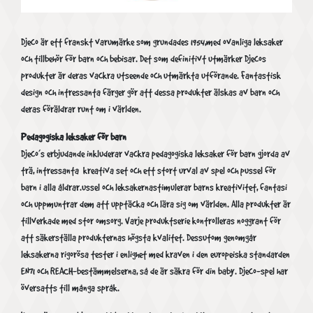
Djeco är ett franskt varumärke som grundades 1954,med ovanliga leksaker
och tillbehör för barn och bebisar. Det som definitivt utmärker Djecos
produkter är deras vackra utseende och utmärkta utförande. Fantastisk
design och intressanta färger gör att dessa produkter älskas av barn och
deras föräldrar runt om i världen.
Pedagogiska leksaker för barn
Djeco’s erbjudande inkluderar vackra pedagogiska leksaker för barn gjorda av
trä, intressanta kreativa set och ett stort urval av spel och pussel för
barn i alla åldrar.ussel och leksakernastimulerar barns kreativitet, fantasi
och uppmuntrar dem att upptäcka och lära sig om världen. Alla produkter är
tillverkade med stor omsorg. Varje produktserie kontrolleras noggrant för
att säkerställa produkternas högsta kvalitet. Dessutom genomgår
leksakerna rigorösa tester i enlighet med kraven i den europeiska standarden
EN71 och REACH-bestämmelserna, så de är säkra för din baby. Djeco-spel har
översatts till många språk.