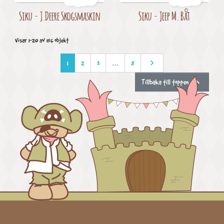
Pris
Pris
Siku - J.Deere Skogsmaskin
Siku - Jeep M. Båt
Visar 1-20 av 156 objekt

Nästa
1
2
3
…
8

Tillbaka till toppen