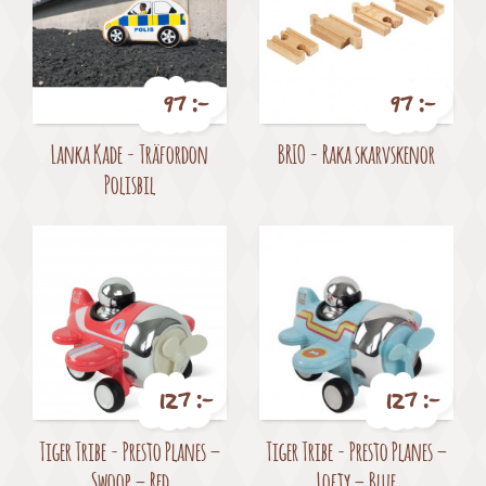
97 :-
97 :-
Pris
Pris
Lanka Kade - Träfordon
BRIO - Raka skarvskenor
Polisbil
127 :-
127 :-
Pris
Pris
Tiger Tribe - Presto Planes –
Tiger Tribe - Presto Planes –
Swoop – Red
Lofty – Blue