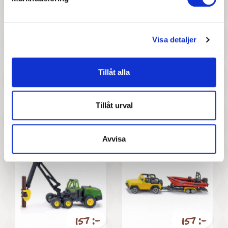
Visa detaljer
Tillåt alla
157 :-
157 :-
Pris
Pris
Siku - Traktor J.D Med
Siku - John D.Traktor M.
Tillåt urval
Ensilagesläp
Balpress
Avvisa
157 :-
157 :-