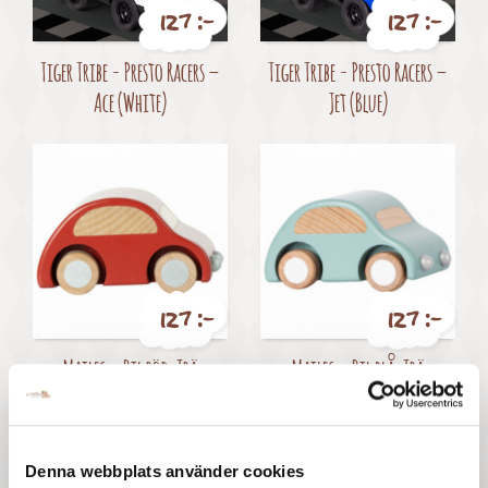
127 :-
127 :-
Pris
Pris
Tiger Tribe - Presto Racers –
Tiger Tribe - Presto Racers –
Ace (White)
Jet (Blue)
127 :-
127 :-
Pris
Pris
Maileg - Bil röd, Trä
Maileg - Bil blå, Trä
Denna webbplats använder cookies