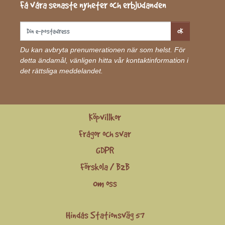
Få våra senaste nyheter och erbjudanden
OK
Du kan avbryta prenumerationen när som helst. För
detta ändamål, vänligen hitta vår kontaktinformation i
det rättsliga meddelandet.
Köpvillkor
Frågor och svar
GDPR
Förskola / B2B
Om oss
Hindås Stationsväg 57