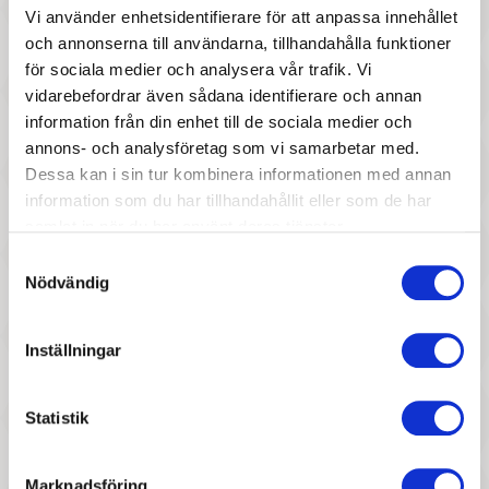
Vi använder enhetsidentifierare för att anpassa innehållet
och annonserna till användarna, tillhandahålla funktioner
för sociala medier och analysera vår trafik. Vi
127 :-
127 :-
vidarebefordrar även sådana identifierare och annan
information från din enhet till de sociala medier och
Pris
Pris
Maileg - Bil i trä, corall
BRIO - Raka skenor
annons- och analysföretag som vi samarbetar med.
Dessa kan i sin tur kombinera informationen med annan
information som du har tillhandahållit eller som de har
samlat in när du har använt deras tjänster.
Samtyckesval
Nödvändig
Inställningar
277 :-
277 :-
Pris
Pris
Viking Toys - Brandbil,
Viking Toys - Grävlastbil,
Statistik
Ecoline
Ecoline
Marknadsföring