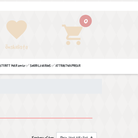
0
favorite
shopping_cart
Önskelista
FRITT ÖVER 299 kr ✅ SNABB LEVERANS ✅ ATTRAKTIVA PRISER