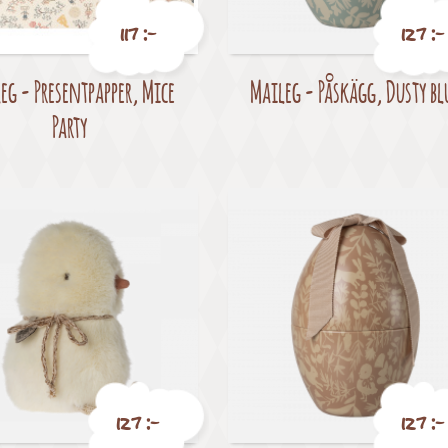
117 :-
127 :-
eg - Presentpapper, Mice
Maileg - Påskägg, Dusty bl
Pris
Pris
Party
127 :-
127 :-