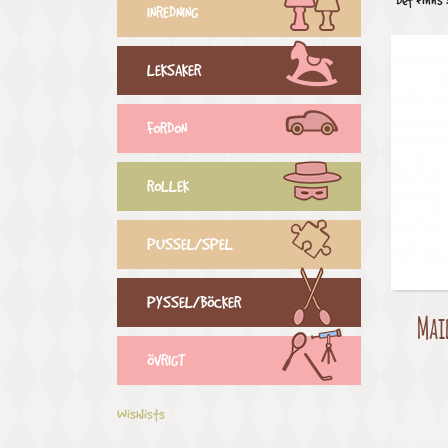
Det finns 
INREDNING
LEKSAKER
FORDON
ROLLEK
PUSSEL/SPEL
PYSSEL/BÖCKER
Mail
ÖVRIGT
Wishlists