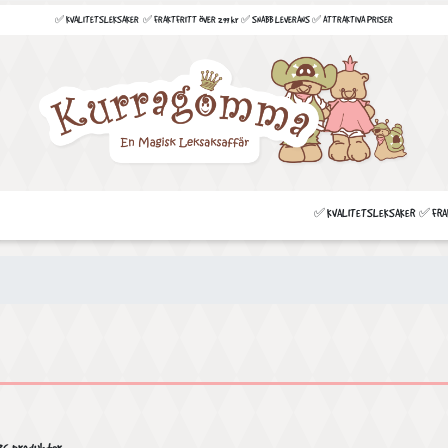
✅ KVALITETSLEKSAKER ✅ FRAKTFRITT ÖVER 299 kr ✅ SNABB LEVERANS ✅ ATTRAKTIVA PRISER
✅ KVALITETSLEKSAKER ✅ FRAKT