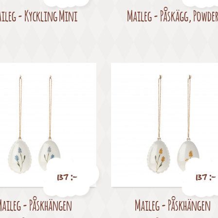
ileg - Kyckling Mini
Maileg - Påskägg, Powde
Pris
Pris
137 :-
137 :-
Maileg - Påskhängen
Maileg - Påskhängen
Pris
Pris