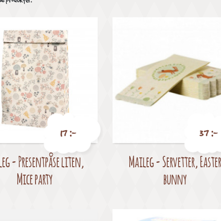
36 produkter.
17 :-
37 :-
eg - Presentpåse liten,
Maileg - Servetter, Easte
Pris
Pris
Mice party
bunny