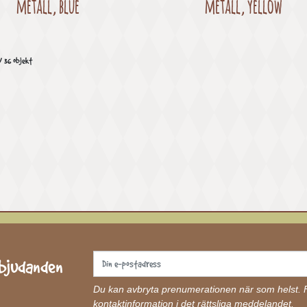
metall, blue
metall, yellow
v 36 objekt
rbjudanden
Du kan avbryta prenumerationen när som helst. Fö
kontaktinformation i det rättsliga meddelandet.