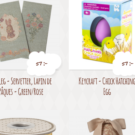
57 :-
57 :-
eg - Servetter, Lapin de
Keycraft - Chick Hatchin
Pris
Pris
Pâques - Green/Rose
Egg