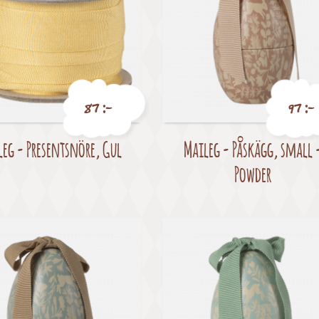
87 :-
97 :-
leg - Presentsnöre, Gul
Maileg - Påskägg, small 
Pris
Pris
Powder