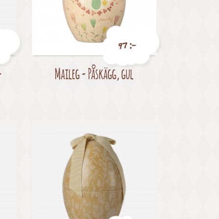
97 :-
-
Maileg - Påskägg, gul
Pris