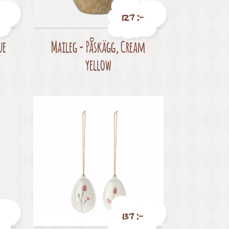
127 :-
ue
Maileg - Påskägg, Cream
Pris
yellow
137 :-