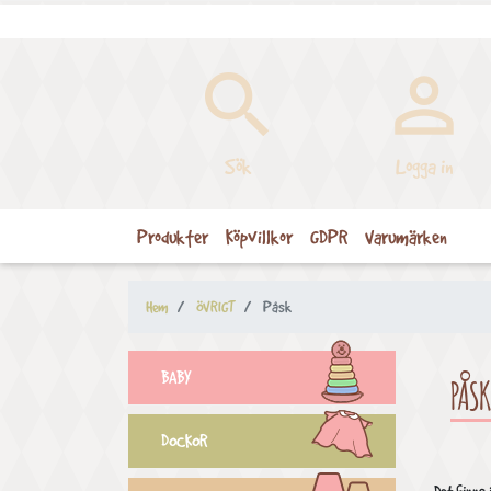


Sök
Logga in
Produkter
Köpvillkor
GDPR
Varumärken
Hem
ÖVRIGT
Påsk
BABY
PÅSK
DOCKOR