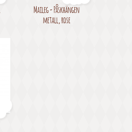
r
Maileg - Påskhängen
Pris
metall, rose