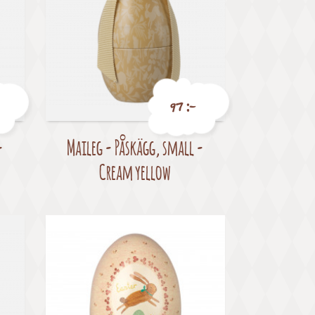
97 :-
-
Maileg - Påskägg, small -
Pris
Cream yellow