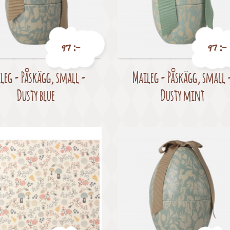
97 :-
97 :-
leg - Påskägg, small -
Maileg - Påskägg, small 
Pris
Pris
Dusty blue
Dusty mint