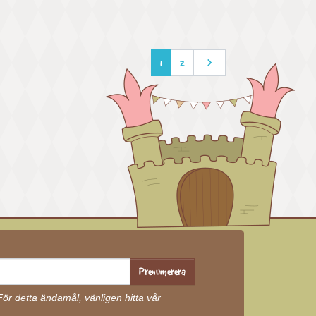

Nästa
1
2
Prenumerera
r detta ändamål, vänligen hitta vår