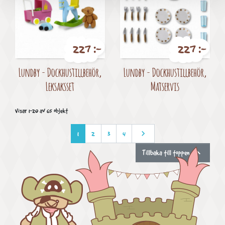
227 :-
227 :-
Pris
Pris
Lundby - Dockhustillbehör,
Lundby - Dockhustillbehör,
Leksaksset
Matservis
Visar 1-20 av 65 objekt

Nästa
1
2
3
4

Tillbaka till toppen