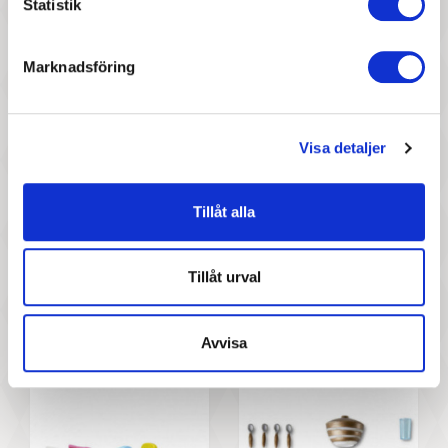
Statistik
Pris
Pris
Lundby - Dockhusmöbler,
Lundby - Dockhustillbehör,
Vardagsrumsset Basic
Duschset
Marknadsföring
Visa detaljer
Tillåt alla
227 :-
227 :-
Tillåt urval
Pris
Pris
Lundby - Dockhusmöbler,
Lundby - Dockhustillbehör,
Badkarsset
Köksaccessoarer
Avvisa