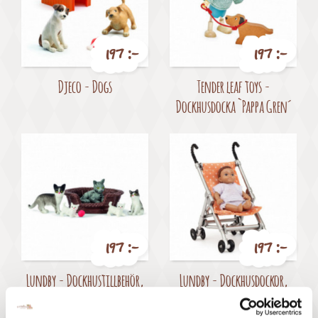
197 :-
197 :-
Pris
Pris
Djeco - Dogs
Tender leaf toys -
Dockhusdocka `Pappa Gren´
197 :-
197 :-
Pris
Pris
Lundby - Dockhustillbehör,
Lundby - Dockhusdockor,
Kattfamilj
Bebis med paraplyvagn