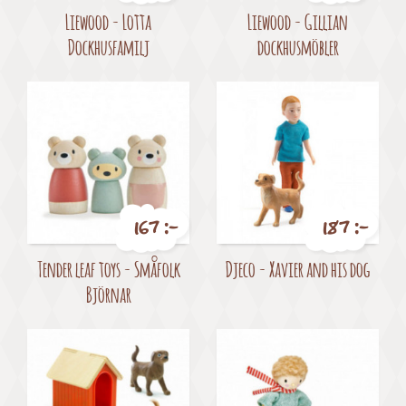
Pris
Pris
Liewood - Lotta
Liewood - Gillian
Dockhusfamilj
dockhusmöbler
167 :-
187 :-
Pris
Pris
Tender leaf toys - Småfolk
Djeco - Xavier and his dog
Björnar