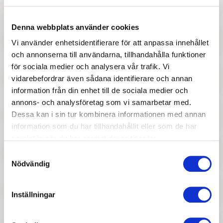
Denna webbplats använder cookies
Vi använder enhetsidentifierare för att anpassa innehållet
och annonserna till användarna, tillhandahålla funktioner
för sociala medier och analysera vår trafik. Vi
vidarebefordrar även sådana identifierare och annan
217 :-
227 :-
information från din enhet till de sociala medier och
Pris
Pris
annons- och analysföretag som vi samarbetar med.
Tender Leaf Toys -
Lundby - Dockhustillbehör,
Dessa kan i sin tur kombinera informationen med annan
Väggdekorationer dockhus
Shopping
information som du har tillhandahållit eller som de har
samlat in när du har använt deras tjänster.
Samtyckesval
Nödvändig
Inställningar
227 :-
227 :-