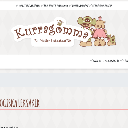
✅ KVALITETSLEKSAKER ✅ FRAKTFRITT ÖVER 299 kr ✅ SNABB LEVERANS ✅ ATTRAKTIVA PRISER
✅ KVALITETSLEKSAKER ✅ FRAKT
OGISKA LEKSAKER