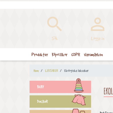


Sök
Logga in
Produkter
Köpvillkor
GDPR
Varumärken
Hem
LEKSAKER
Ekologiska leksaker
BABY
EKOL
DOCKOR