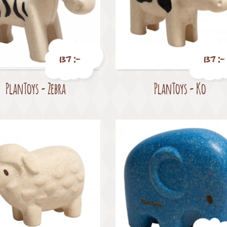
137 :-
137 :-
PlanToys - Zebra
PlanToys - Ko
Pris
Pris