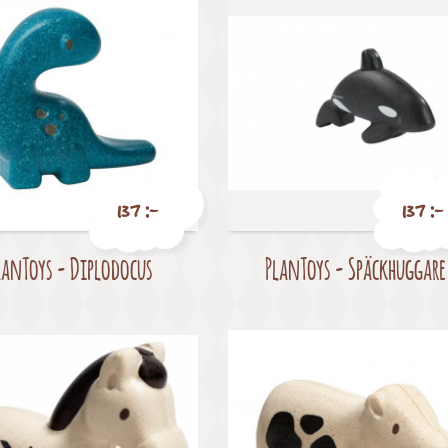
137 :-
137 :-
lanToys - Diplodocus
PlanToys - Späckhuggare
Pris
Pris