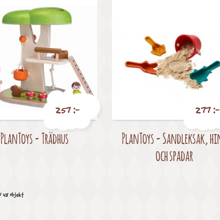
257 :-
277 :-
PlanToys - Trädhus
PlanToys - Sandleksak, hi
Pris
Pris
och spadar
v 48 objekt