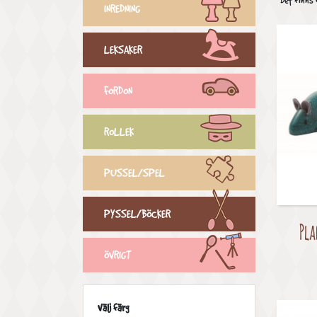
Det finns
INREDNING
LEKSAKER
FORDON
ROLLEK
PUSSEL/SPEL
PYSSEL/BÖCKER
Pla
ÖVRIGT
Välj färg