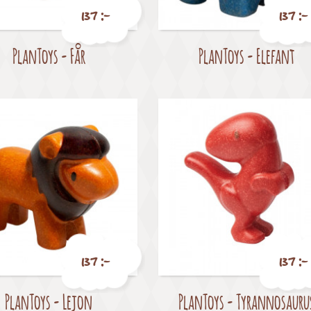
137 :-
137 :-
PlanToys - Får
PlanToys - Elefant
Pris
Pris
137 :-
137 :-
PlanToys - Lejon
PlanToys - Tyrannosauru
Pris
Pris