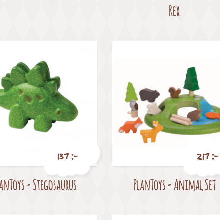
Rex
137 :-
217 :-
anToys - Stegosaurus
PlanToys - Animal Set
Pris
Pris