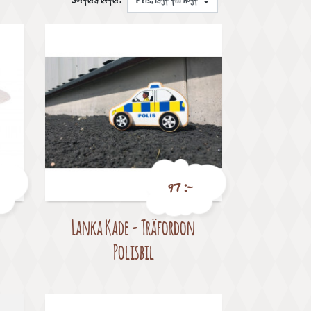
Sortera efter:
97 :-
Lanka Kade - Träfordon
Pris
Polisbil