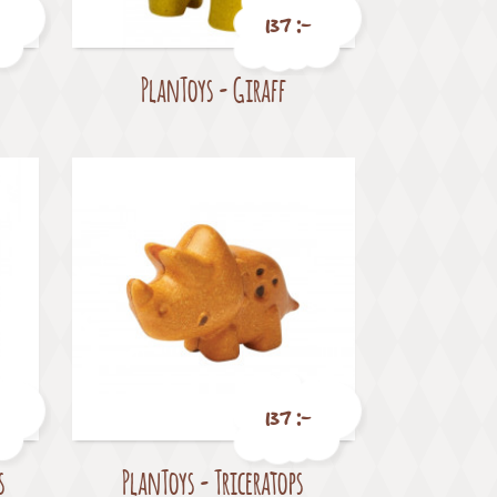
137 :-
PlanToys - Giraff
Pris
137 :-
s
PlanToys - Triceratops
Pris