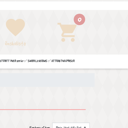
0
favorite
shopping_cart
Önskelista
FRITT ÖVER 299 kr ✅ SNABB LEVERANS ✅ ATTRAKTIVA PRISER