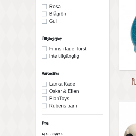
Rosa
Blågrön
Gul
Tillgänglighet
Finns i lager först
Inte tillgänglig
Varumärke
P
Lanka Kade
Oskar & Ellen
PlanToys
Rubens barn
Pris
69 :- - 1 447 :-