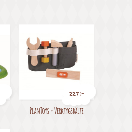
227 :-
PlanToys - Verktygsbälte
Pris