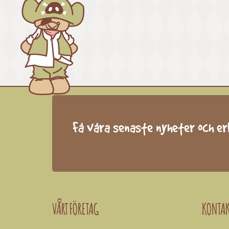
Få våra senaste nyheter och e
VÅRT FÖRETAG
KONTA