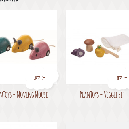
 48 produkter.
87 :-
117 :-
nToys - Moving Mouse
PlanToys - Veggie set
Pris
Pris