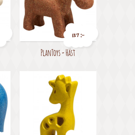
137 :-
PlanToys - Häst
Pris