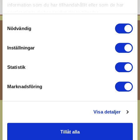
information som du har tillhandahållit eller som de har
samlat in när du har använt deras tjänster.
Samtyckesval
Nödvändig
Få våra senaste nyheter och erbjudanden
Inställningar
OK
Du kan avbryta prenumerationen när som helst. För
Statistik
detta ändamål, vänligen hitta vår kontaktinformation i
det rättsliga meddelandet.
Marknadsföring
Köpvillkor
Visa detaljer
Frågor och svar
GDPR
Tillåt alla
Förskola / B2B