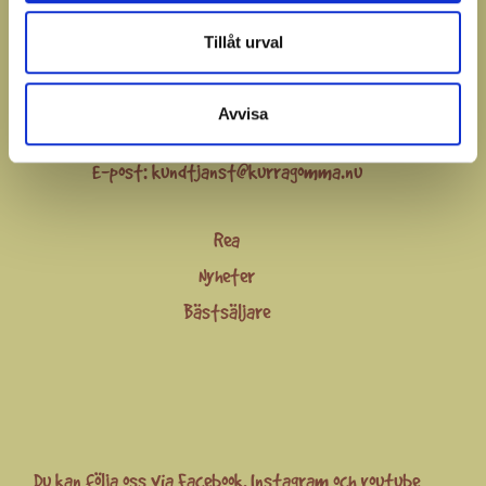
Om oss
Tillåt urval
Hindås Stationsväg 57
Avvisa
438 53 Hindås
E-post:
kundtjanst@kurragomma.nu
Rea
Nyheter
Bästsäljare
Du kan följa oss via
Facebook
,
Instagram
och
youtube