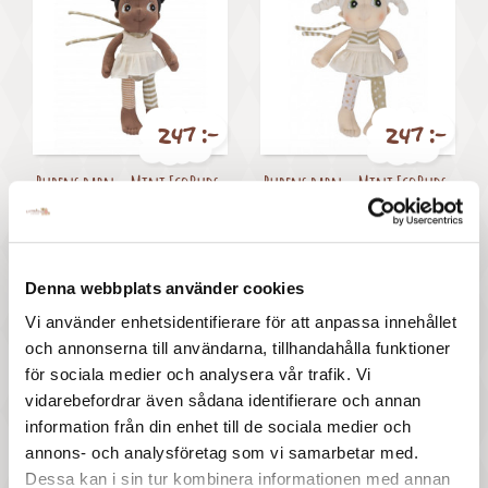
247 :-
247 :-
Pris
Pris
Rubens barn - Mini EcoBuds,
Rubens barn - Mini EcoBuds,
Flora
Lily
Visar 1-4 av 4 objekt
Denna webbplats använder cookies

Tillbaka till toppen
Vi använder enhetsidentifierare för att anpassa innehållet
och annonserna till användarna, tillhandahålla funktioner
för sociala medier och analysera vår trafik. Vi
vidarebefordrar även sådana identifierare och annan
information från din enhet till de sociala medier och
annons- och analysföretag som vi samarbetar med.
Dessa kan i sin tur kombinera informationen med annan