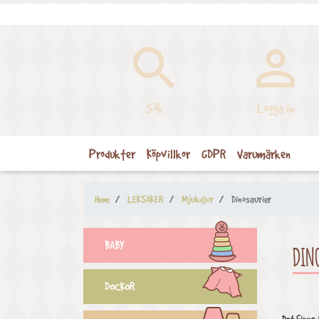


Sök
Logga in
Produkter
Köpvillkor
GDPR
Varumärken
Hem
LEKSAKER
Mjukdjur
Dinosaurier
BABY
DIN
DOCKOR