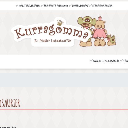
✅ KVALITETSLEKSAKER ✅ FRAKTFRITT ÖVER 299 kr ✅ SNABB LEVERANS ✅ ATTRAKTIVA PRISER
✅ KVALITETSLEKSAKER ✅ FRAKT
OSAURIER