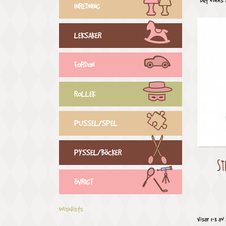
Det finns 
INREDNING
LEKSAKER
FORDON
ROLLEK
PUSSEL/SPEL
PYSSEL/BÖCKER
St
ÖVRIGT
Wishlists
Visar 1-3 av