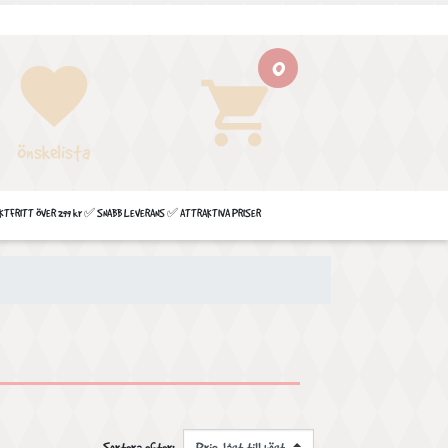
0
favorite
shopping_cart
Önskelista
FRITT ÖVER 299 kr ✅ SNABB LEVERANS ✅ ATTRAKTIVA PRISER