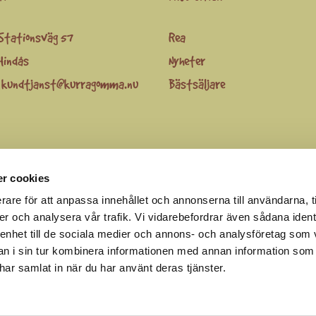
Stationsväg 57
Rea
Hindås
Nyheter
:
kundtjanst@kurragomma.nu
Bästsäljare
r cookies
be
rare för att anpassa innehållet och annonserna till användarna, t
er och analysera vår trafik. Vi vidarebefordrar även sådana ident
 enhet till de sociala medier och annons- och analysföretag som 
 i sin tur kombinera informationen med annan information som
Kurragömma™© 2019 Ägare AWLY AB© 2019
e har samlat in när du har använt deras tjänster.