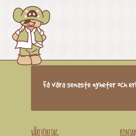
Få våra senaste nyheter och e
VÅRT FÖRETAG
KONTA