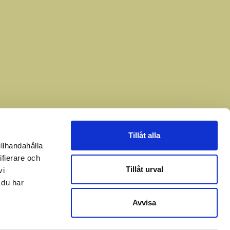
Tillåt alla
illhandahålla
ifierare och
Tillåt urval
vi
 du har
Avvisa