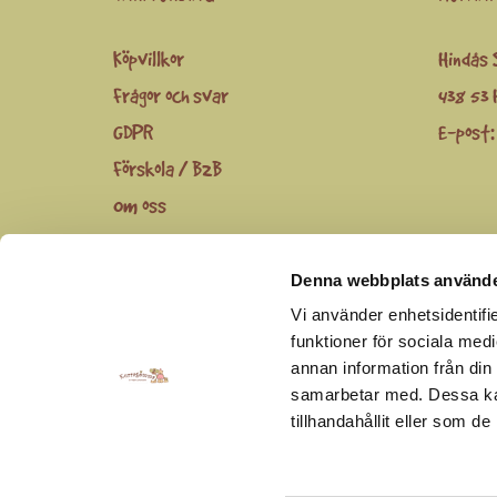
Köpvillkor
Hindås 
Frågor och svar
438 53 
GDPR
E-post
Förskola / B2B
Om oss
Denna webbplats använde
Du kan följa oss via
Facebook
,
Instagram
och
youtu
Vi använder enhetsidentifie
funktioner för sociala medi
annan information från din
samarbetar med. Dessa kan
tillhandahållit eller som d