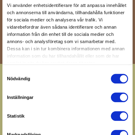
Få våra senaste nyheter och erbjudanden
Vi använder enhetsidentifierare för att anpassa innehållet
och annonserna till användarna, tillhandahålla funktioner
för sociala medier och analysera vår trafik. Vi
OK
vidarebefordrar även sådana identifierare och annan
Du kan avbryta prenumerationen när som helst. För
information från din enhet till de sociala medier och
detta ändamål, vänligen hitta vår kontaktinformation i
annons- och analysföretag som vi samarbetar med.
det rättsliga meddelandet.
Dessa kan i sin tur kombinera informationen med annan
information som du har tillhandahållit eller som de har
samlat in när du har använt deras tjänster.
Köpvillkor
Samtyckesval
Nödvändig
Frågor och svar
GDPR
Inställningar
Förskola / B2B
Om oss
Statistik
Hindås Stationsväg 57
Marknadsföring