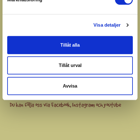
438 53 Hindås
E-post:
kundtjanst@kurragomma.nu
Visa detaljer
Rea
Tillåt alla
Nyheter
Bästsäljare
Tillåt urval
Avvisa
Du kan följa oss via
Facebook
,
Instagram
och
youtube