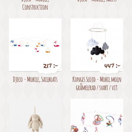
Construction
217 :-
447 :-
Pris
Pris
Djeco - Mobile, Sailboats
Konges Slöjd - Mobil moln
gråmelerad / svart / vit