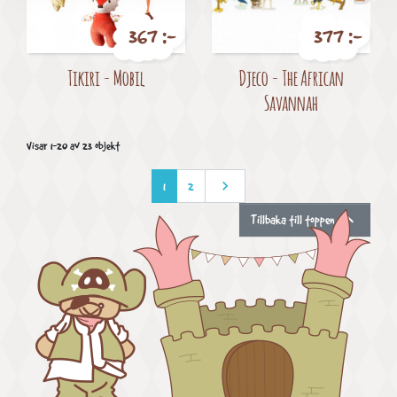
367 :-
377 :-
Pris
Pris
Tikiri - Mobil
Djeco - The African
Savannah
Visar 1-20 av 23 objekt

Nästa
1
2

Tillbaka till toppen