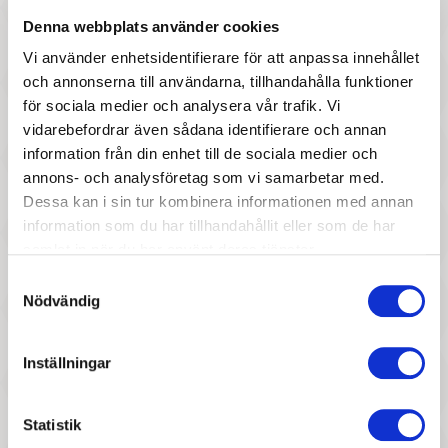
Denna webbplats använder cookies
Vi använder enhetsidentifierare för att anpassa innehållet
och annonserna till användarna, tillhandahålla funktioner
för sociala medier och analysera vår trafik. Vi
347 :-
297 :-
vidarebefordrar även sådana identifierare och annan
Pris
Pris
information från din enhet till de sociala medier och
Jabadabado - Mobilarm vit
Djeco - Mobile, Butterfly
annons- och analysföretag som vi samarbetar med.
twirl
Dessa kan i sin tur kombinera informationen med annan
information som du har tillhandahållit eller som de har
samlat in när du har använt deras tjänster.
Samtyckesval
Nödvändig
Inställningar
327 :-
327 :-
Pris
Pris
Statistik
Djeco - Mobile, Colourful
Djeco - Mobile, Dreamy girls