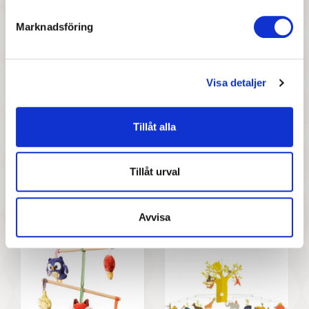
flight of fancy
Marknadsföring
Visa detaljer
Tillåt alla
347 :-
597 :-
Pris
Pris
Tillåt urval
Djeco - Mobile, Baby Animals
Konges Slöjd - Mobil
Bondgård
Avvisa