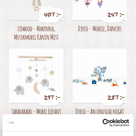
407 :-
247 :-
Pris
Pris
Liewood - Makenna,
Djeco - Mobile, Dancers
Musikmobil Kanin Mist
297 :-
287 :-
Pris
Pris
Jabadabado - Mobil Elefant
Djeco - An unusual night