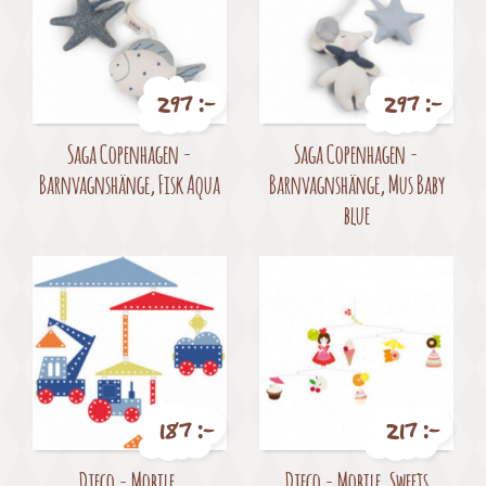
297 :-
297 :-
Pris
Pris
Saga Copenhagen -
Saga Copenhagen -
Barnvagnshänge, Fisk Aqua
Barnvagnshänge, Mus Baby
blue
187 :-
217 :-
Pris
Pris
Djeco - Mobile,
Djeco - Mobile, Sweets