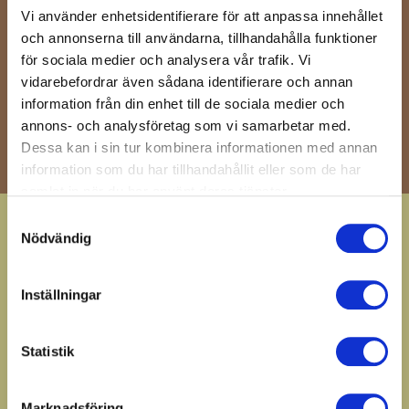
Få våra senaste nyheter och erbjudanden
Vi använder enhetsidentifierare för att anpassa innehållet
och annonserna till användarna, tillhandahålla funktioner
för sociala medier och analysera vår trafik. Vi
OK
vidarebefordrar även sådana identifierare och annan
Du kan avbryta prenumerationen när som helst. För
information från din enhet till de sociala medier och
detta ändamål, vänligen hitta vår kontaktinformation i
annons- och analysföretag som vi samarbetar med.
det rättsliga meddelandet.
Dessa kan i sin tur kombinera informationen med annan
information som du har tillhandahållit eller som de har
samlat in när du har använt deras tjänster.
Köpvillkor
Samtyckesval
Nödvändig
Frågor och svar
GDPR
Inställningar
Förskola / B2B
Om oss
Statistik
Hindås Stationsväg 57
Marknadsföring