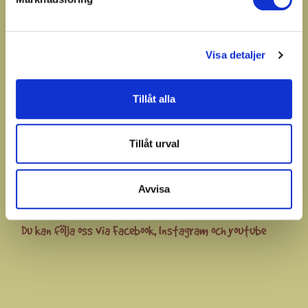
438 53 Hindås
E-post:
kundtjanst@kurragomma.nu
Visa detaljer
Rea
Tillåt alla
Nyheter
Bästsäljare
Tillåt urval
Avvisa
Du kan följa oss via
Facebook
,
Instagram
och
youtube