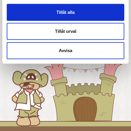
487 :-
Tillåt alla
Pris
Cribble Craft - Cribble Base
Tillåt urval
kit
Visar 1-9 av 9 objekt
Avvisa

Tillbaka till toppen