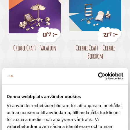
187 :-
217 :-
Pris
Pris
Cribble Craft - Vacation
Cribble Craft - Cribble
Bedroom
Denna webbplats använder cookies
Vi använder enhetsidentifierare för att anpassa innehållet
217 :-
217 :-
och annonserna till användarna, tillhandahålla funktioner
för sociala medier och analysera vår trafik. Vi
Pris
Pris
Cribble Craft - Cribble
Cribble Craft - Cribble
vidarebefordrar även sådana identifierare och annan