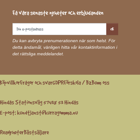
Få våra senaste nyheter och erbjudanden
OK
Du kan avbryta prenumerationen när som helst. För
detta ändamål, vänligen hitta vår kontaktinformation i
det rättsliga meddelandet.
Köpvillkor
Frågor och svar
GDPR
Förskola / B2B
Om oss
Hindås Stationsväg 57
438 53 Hindås
E-post:
kundtjanst@kurragomma.nu
Rea
Nyheter
Bästsäljare