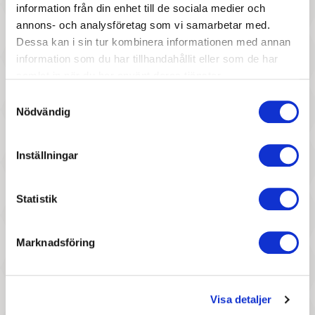
Kitchen
Livingroom
information från din enhet till de sociala medier och
annons- och analysföretag som vi samarbetar med.
Dessa kan i sin tur kombinera informationen med annan
information som du har tillhandahållit eller som de har
samlat in när du har använt deras tjänster.
Samtyckesval
Nödvändig
217 :-
297 :-
Inställningar
Pris
Pris
Cribble Craft - Pysselpåse
Cribble Craft - Cribble Base
Statistik
kit, lite
Marknadsföring
Visa detaljer