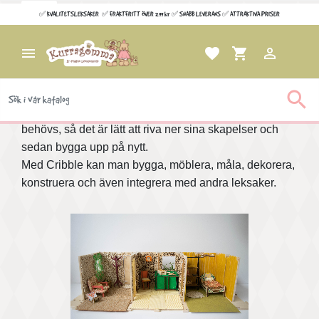
CRIBBLE CRAFT
✅ KVALITETSLEKSAKER ✅ FRAKTFRITT ÖVER 299 kr ✅ SNABB LEVERANS ✅ ATTRAKTIVA PRISER

favorite
shopping_cart

Utmana barnens kreativitet och konstruktions-
färdigheter med nya spännande produkter.

Cribble är byggkittill minihus, möbler och tillbehör att
bygga ihop efter egen design. Varken klister eller spik
behövs, så det är lätt att riva ner sina skapelser och
sedan bygga upp på nytt.
Med Cribble kan man bygga, möblera, måla, dekorera,
konstruera och även integrera med andra leksaker.