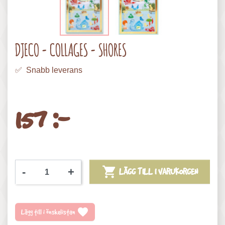
DJECO - COLLAGES - SHORES
✅ Snabb leverans
157 :-

-
+
LÄGG TILL I VARUKORGEN
favorite
Lägg till i önskelistan