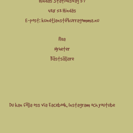
Hindås Stationsväg 57
438 53 Hindås
E-post:
kundtjanst@kurragomma.nu
Rea
Nyheter
Bästsäljare
Du kan följa oss via
Facebook
,
Instagram
och
youtube