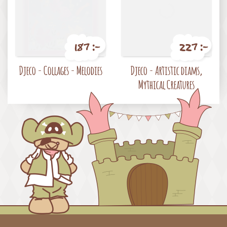
187 :-
227 :-
Pris
Pris
Djeco - Collages - Melodies
Djeco - Artistic diams,
Mythical Creatures