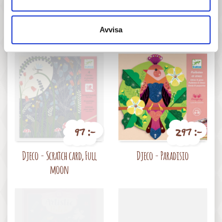
Pris
Pris
Djeco - Scratch card, At
Djeco - Collages - Cosmos
Avvisa
night
97 :-
297 :-
Pris
Pris
Djeco - Scratch card, Full
Djeco - Paradisio
moon