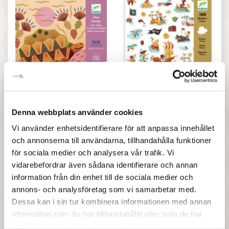
367 :-
57 :-
Pris
Pris
Djeco - Patterns and animals
Djeco - Stickers Pirates
Denna webbplats använder cookies
Vi använder enhetsidentifierare för att anpassa innehållet
och annonserna till användarna, tillhandahålla funktioner
för sociala medier och analysera vår trafik. Vi
vidarebefordrar även sådana identifierare och annan
information från din enhet till de sociala medier och
annons- och analysföretag som vi samarbetar med.
117 :-
207 :-
Dessa kan i sin tur kombinera informationen med annan
information som du har tillhandahållit eller som de har
Pris
Pris
Djeco - The South
Djeco - Fireflies
samlat in när du har använt deras tjänster.