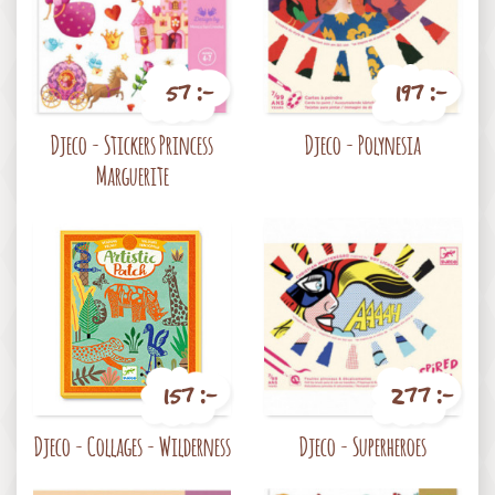
57 :-
197 :-
Pris
Pris
Djeco - Stickers Princess
Djeco - Polynesia
Marguerite
157 :-
277 :-
Pris
Pris
Djeco - Collages - Wilderness
Djeco - Superheroes