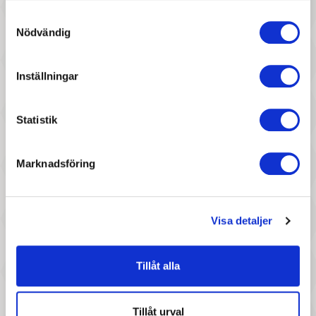
Samtyckesval
Nödvändig
Inställningar
Statistik
197 :-
57 :-
Pris
Pris
Marknadsföring
Djeco - Collages - Ocean
Djeco - Stickers Garden
Visa detaljer
Tillåt alla
107 :-
187 :-
Tillåt urval