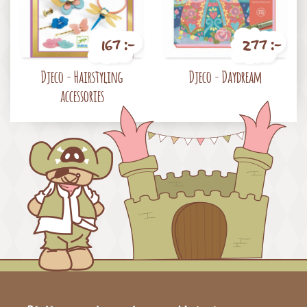
167 :-
277 :-
Pris
Pris
Djeco - Hairstyling
Djeco - Daydream
accessories