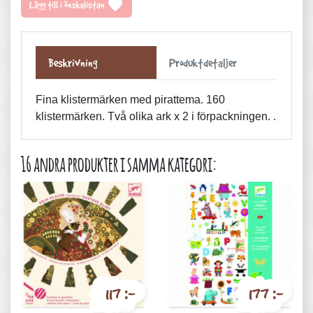
favorite
Lägg till i önskelistan
Beskrivning
Produktdetaljer
Fina klistermärken med pirattema. 160
klistermärken. Två olika ark x 2 i förpackningen. .
16 andra produkter i samma kategori:
117 :-
177 :-