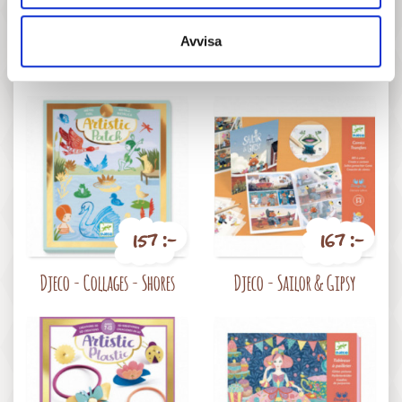
Pris
Pris
Djeco - Under the Sea
Djeco - Collages -
Avvisa
Dinosaurus
157 :-
167 :-
Pris
Pris
Djeco - Collages - Shores
Djeco - Sailor & Gipsy