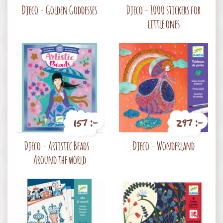
Pris
Pris
Djeco - Golden Goddesses
Djeco - 1000 stickers for
little ones
157 :-
297 :-
Pris
Pris
Djeco - Artistic Beads -
Djeco - Wonderland
Around the world