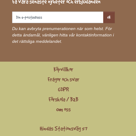
Få våra senaste nyheter och erbjudanden
OK
Du kan avbryta prenumerationen när som helst. För
detta ändamål, vänligen hitta vår kontaktinformation i
det rättsliga meddelandet.
Köpvillkor
Frågor och svar
GDPR
Förskola / B2B
Om oss
Hindås Stationsväg 57