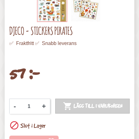
DJECO - STICKERS PIRATES
✅ Fraktfritt ✅ Snabb leverans
57 :-

-
+
LÄGG TILL I VARUKORGEN

Slut i Lager