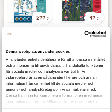
277 :-
97 :-
Pris
Pris
Djeco - Alien robots
Djeco - Scratch card, Full
moon
Denna webbplats använder cookies
Vi använder enhetsidentifierare för att anpassa innehållet
och annonserna till användarna, tillhandahålla funktioner
för sociala medier och analysera vår trafik. Vi
vidarebefordrar även sådana identifierare och annan
information från din enhet till de sociala medier och
317 :-
57 :-
annons- och analysföretag som vi samarbetar med.
Pris
Pris
Dessa kan i sin tur kombinera informationen med annan
Djeco - Sea lights
Djeco - Stickers Princess
information som du har tillhandahållit eller som de har
Marguerite
samlat in när du har använt deras tjänster.