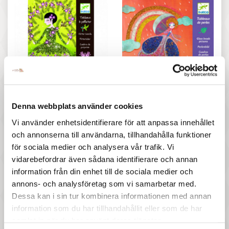
257 :-
297 :-
Pris
Pris
Djeco - Glitter dresses
Djeco - Wonderland
Denna webbplats använder cookies
Vi använder enhetsidentifierare för att anpassa innehållet
och annonserna till användarna, tillhandahålla funktioner
för sociala medier och analysera vår trafik. Vi
vidarebefordrar även sådana identifierare och annan
information från din enhet till de sociala medier och
annons- och analysföretag som vi samarbetar med.
Dessa kan i sin tur kombinera informationen med annan
197 :-
57 :-
information som du har tillhandahållit eller som de har
samlat in när du har använt deras tjänster.
Pris
Pris