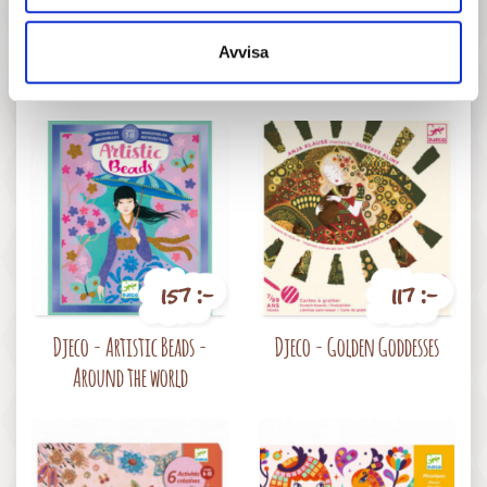
277 :-
187 :-
Avvisa
Pris
Pris
Djeco - Alien robots
Djeco - Collages - Sweets
157 :-
117 :-
Pris
Pris
Djeco - Artistic Beads -
Djeco - Golden Goddesses
Around the world