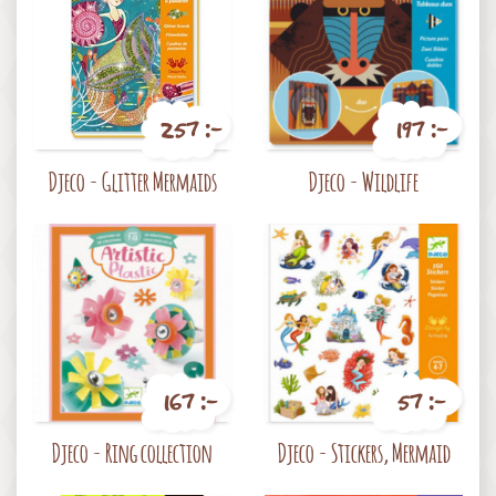
257 :-
197 :-
Pris
Pris
Djeco - Glitter Mermaids
Djeco - Wildlife
167 :-
57 :-
Pris
Pris
Djeco - Ring collection
Djeco - Stickers, Mermaid