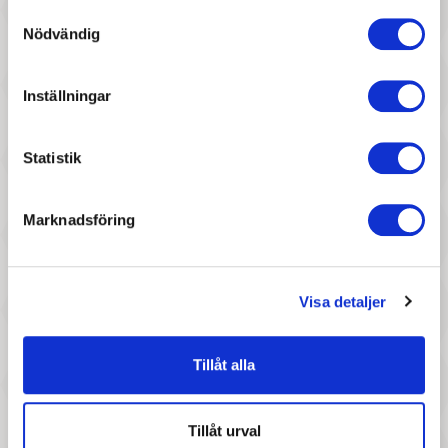
Djeco - Lovely queens
Djeco - Stickers Princess
Samtyckesval
Marguerite
Nödvändig
Inställningar
Statistik
Marknadsföring
57 :-
207 :-
Pris
Pris
Djeco - Stickers. horses
Djeco - Sand, Boardsport fun
Visa detaljer
Tillåt alla
Tillåt urval