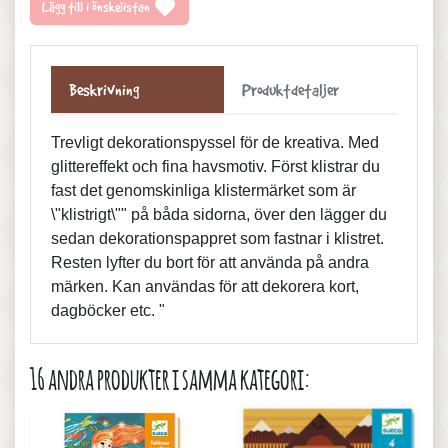
favorite
Lägg till i önskelistan
Beskrivning
Produktdetaljer
Trevligt dekorationspyssel för de kreativa. Med
glittereffekt och fina havsmotiv. Först klistrar du
fast det genomskinliga klistermärket som är
\"klistrigt\"" på båda sidorna, över den lägger du
sedan dekorationspappret som fastnar i klistret.
Resten lyfter du bort för att använda på andra
märken. Kan användas för att dekorera kort,
dagböcker etc. "
16 andra produkter i samma kategori: