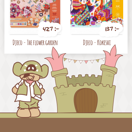
427 :-
137 :-
Pris
Pris
Djeco - The flower garden
Djeco - Kokeshi