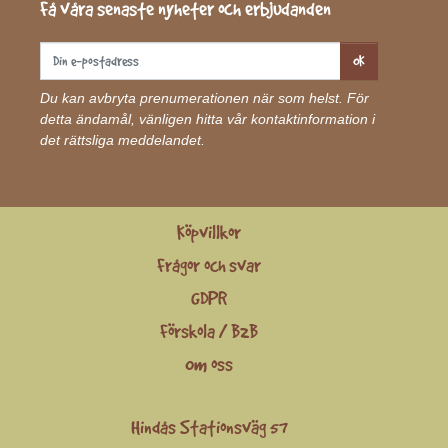
Få våra senaste nyheter och erbjudanden
OK
Du kan avbryta prenumerationen när som helst. För
detta ändamål, vänligen hitta vår kontaktinformation i
det rättsliga meddelandet.
Köpvillkor
Frågor och svar
GDPR
Förskola / B2B
Om oss
Hindås Stationsväg 57