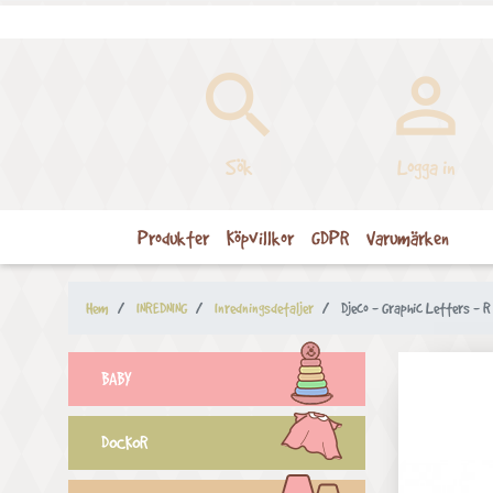


Sök
Logga in
Produkter
Köpvillkor
GDPR
Varumärken
Hem
INREDNING
Inredningsdetaljer
Djeco - Graphic Letters - R
BABY
DOCKOR