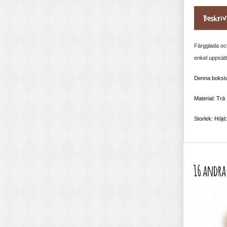
Beskriv
Färgglada och
enkel uppsätt
Denna bokstav
Material: Trä
Storlek: Höjd
16 andra