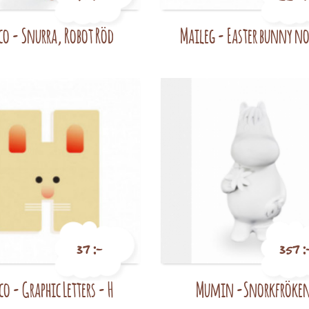
co - Snurra, Robot Röd
Maileg - Easter bunny no
Pris
Pris
37 :-
357 :
co - Graphic Letters - H
Mumin -Snorkfröke
Pris
Pris