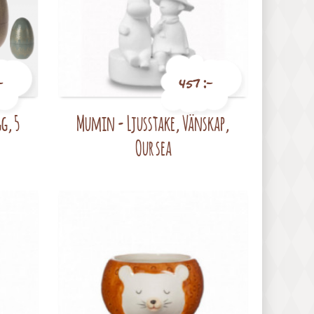
-
457 :-
g, 5
Mumin - Ljusstake, Vänskap,
Pris
Our sea