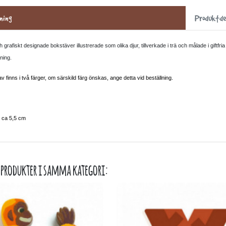
ning
Produktde
 grafiskt designade bokstäver illustrerade som olika djur, tillverkade i trä och målade i giftfr
ning.
 finns i två färger, om särskild färg önskas, ange detta vid beställning.
: ca 5,5 cm
 produkter i samma kategori: