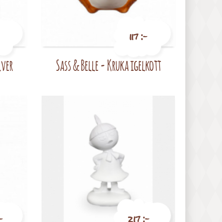
117 :-
lver
Sass & Belle - Kruka igelkott
Pris
-
217 :-