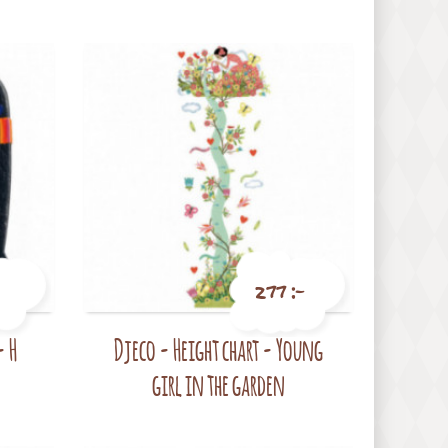
277 :-
- H
Djeco - Height chart - Young
Pris
girl in the garden