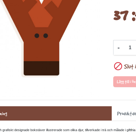
37 :
-

Slut i
Lägg till i 
ning
Produktde
 grafiskt designade bokstäver illustrerade som olika djur, tillverkade i trä och målade i giftfr