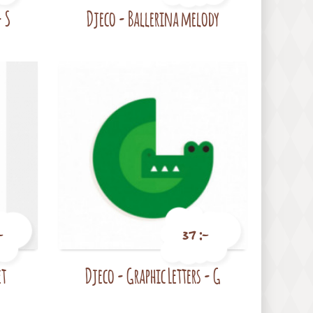
- S
Djeco - Ballerina melody
Pris
-
37 :-
et
Djeco - Graphic Letters - G
Pris