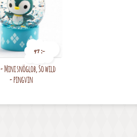
97 :-
 - Mini snöglob, So wild
Pris
- pingvin