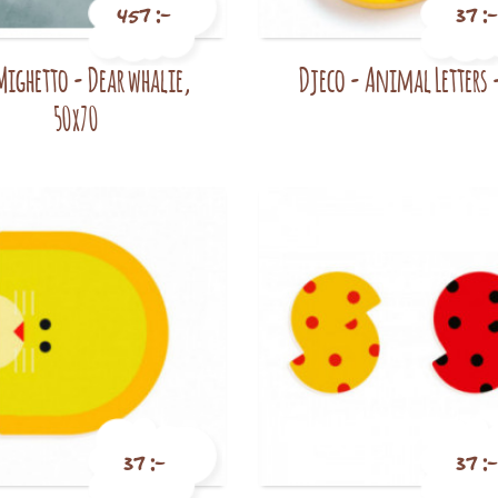
457 :-
37 :-
Mighetto - Dear whalie,
Djeco - Animal Letters 
Pris
Pris
50x70
37 :-
37 :-