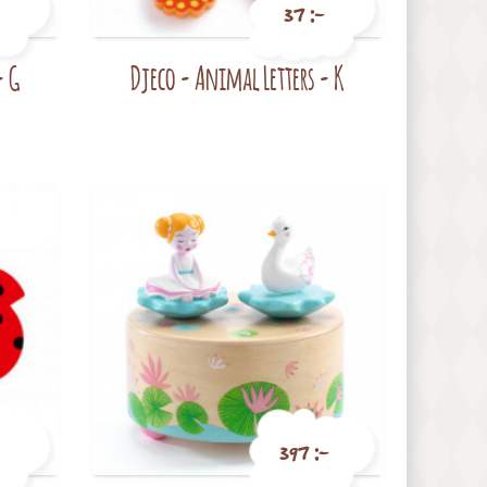
37 :-
- G
Djeco - Animal Letters - K
Pris
397 :-