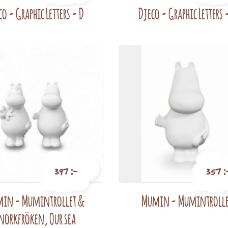
co - Graphic Letters - D
Djeco - Graphic Letters 
Pris
Pris
397 :-
357 :
in - Mumintrollet &
Mumin - Mumintroll
Pris
Pris
norkfröken, Our sea