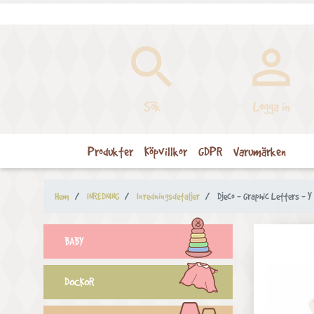


Sök
Logga in
Produkter
Köpvillkor
GDPR
Varumärken
Hem
INREDNING
Inredningsdetaljer
Djeco - Graphic Letters - Y
BABY
DOCKOR