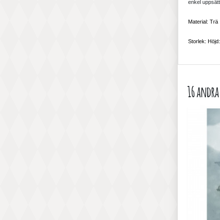
enkel uppsätt
Material: Trä
Storlek: Höjd
16 andra