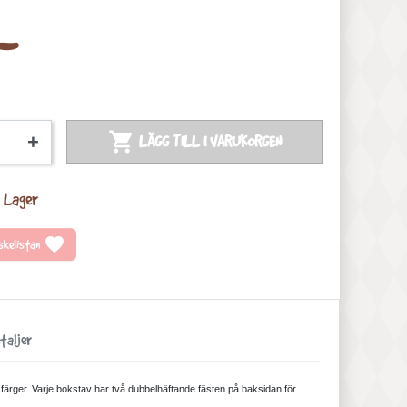
-

+
LÄGG TILL I VARUKORGEN
 Lager
favorite
önskelistan
taljer
ia färger. Varje bokstav har två dubbelhäftande fästen på baksidan för