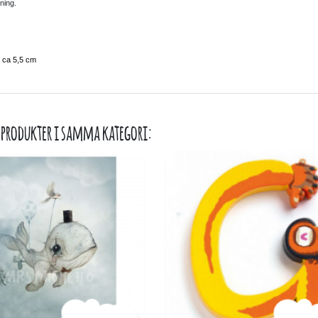
ning.
: ca 5,5 cm
 produkter i samma kategori: