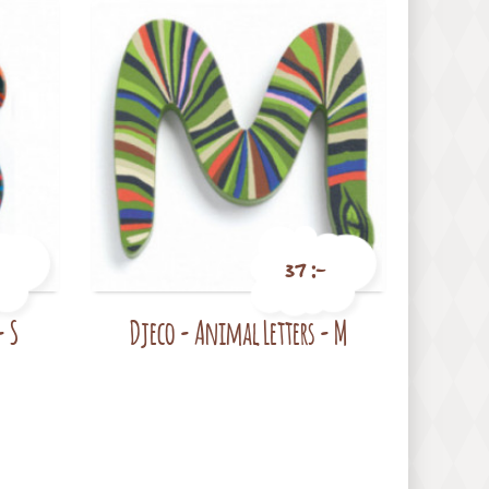
37 :-
- S
Djeco - Animal Letters - M
Pris