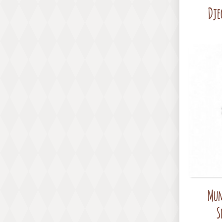
Dje
Mum
S