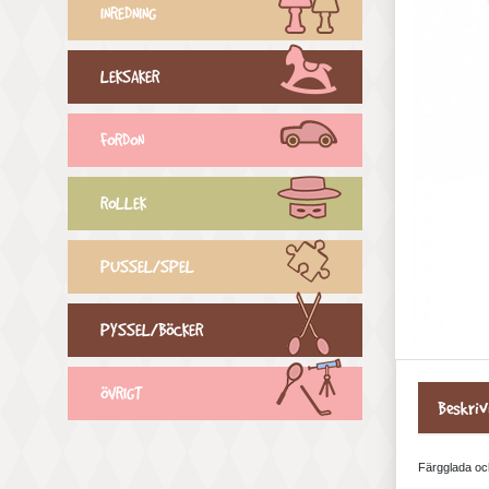
INREDNING
LEKSAKER
FORDON
ROLLEK
PUSSEL/SPEL
PYSSEL/BÖCKER
ÖVRIGT
Beskriv
Färgglada och