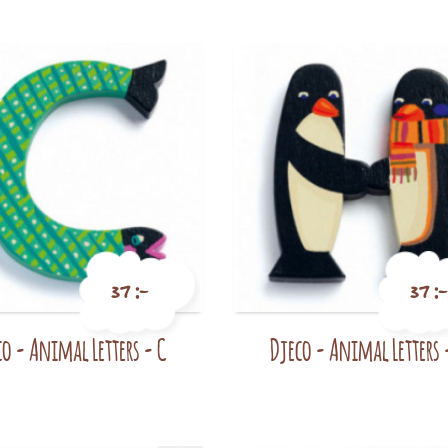
37 :-
37 :-
co - Animal Letters - C
Djeco - Animal Letters 
Pris
Pris