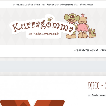
✅ KVALITETSLEKSAKER ✅ FRAKTFRITT ÖVER 299 kr ✅ SNABB LEVERANS ✅ ATTRAKTIVA PRISER
✅ KVALITETSLEKSAKER ✅ FRAKT
DJECO - 
✅
Snabb lever