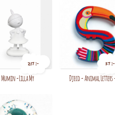
217 :-
37 :-
Mumin -Lilla My
Djeco - Animal Letters 
Pris
Pris