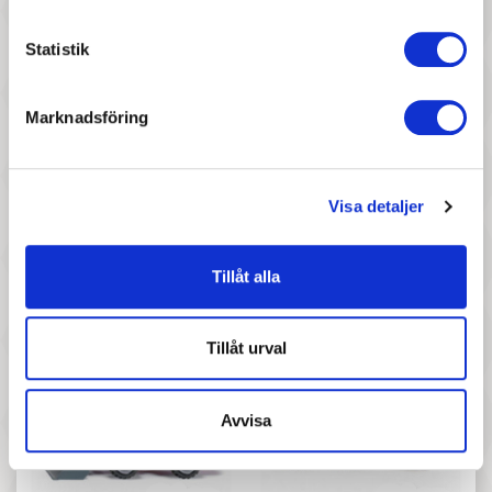
Pris
Pris
Siku - Teleskoplastare 1:32
Siku - Spårvagn
Statistik
Marknadsföring
Visa detaljer
327 :-
447 :-
Pris
Pris
Tillåt alla
Siku - Flygplats Set
Siku - Claas Axion 950 T 1:32
Tillåt urval
Avvisa