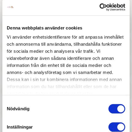
Denna webbplats använder cookies
Vi använder enhetsidentifierare för att anpassa innehållet
277 :-
327 :-
och annonserna till användarna, tillhandahålla funktioner
för sociala medier och analysera vår trafik. Vi
Pris
Pris
SIKU - TILLBEHÖR,
Siku - Aebi Terratrac Tt211
vidarebefordrar även sådana identifierare och annan
FRONTLASTARE 1:32
Gräsklipp
information från din enhet till de sociala medier och
annons- och analysföretag som vi samarbetar med.
Dessa kan i sin tur kombinera informationen med annan
information som du har tillhandahållit eller som de har
samlat in när du har använt deras tjänster.
Samtyckesval
Nödvändig
447 :-
157 :-
Inställningar