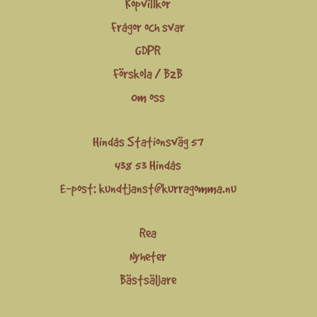
Köpvillkor
Frågor och svar
GDPR
Förskola / B2B
Om oss
Hindås Stationsväg 57
438 53 Hindås
E-post:
kundtjanst@kurragomma.nu
Rea
Nyheter
Bästsäljare