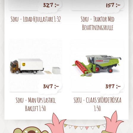
327 :-
157 :-
Pris
Pris
Siku - Ledad Hjullastare 1:32
Siku - Traktor Med
Bevattningsrulle
347 :-
397 :-
Pris
Pris
Siku - Man Ups Lastbil
SIKU - CLAAS SKÖRDETRÖSKA
Baklift 1:50
1:50