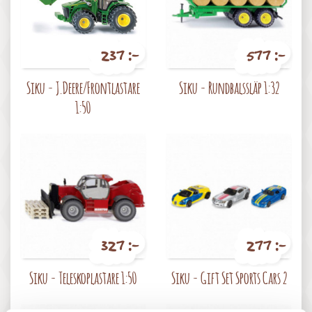
237 :-
577 :-
Pris
Pris
Siku - J.Deere/Frontlastare
Siku - Rundbalssläp 1:32
1:50
327 :-
277 :-
Pris
Pris
Siku - Teleskoplastare 1:50
Siku - Gift Set Sports Cars 2