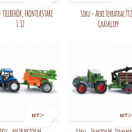
- TILLBEHÖR, FRONTLASTARE
Siku - Aebi Terratrac Tt
Pris
Pris
1:32
Gräsklipp
157 :-
157 :
Pris
Pris