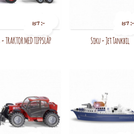
157 :-
157 :
 - TRAKTOR MED TIPPSLÄP
Siku - Jet Tankbil
Pris
Pris