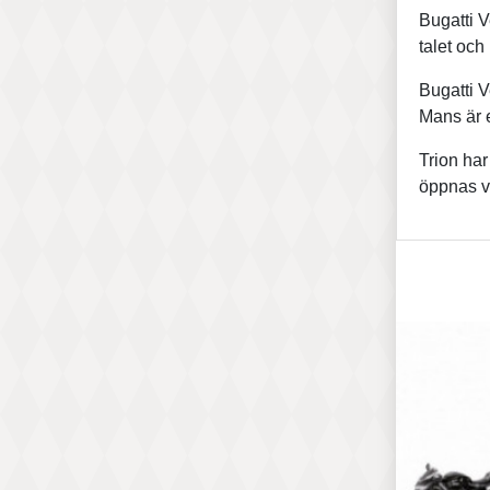
Bugatti 
talet och
Bugatti V
Mans är e
Trion har
öppnas vi