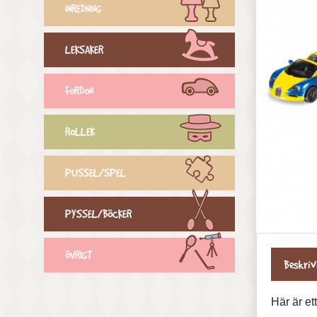
INREDNING
LEKSAKER
FORDON
ROLLEK
PUSSEL/SPEL
PYSSEL/BÖCKER
ÖVRIGT
Beskriv
Här är et