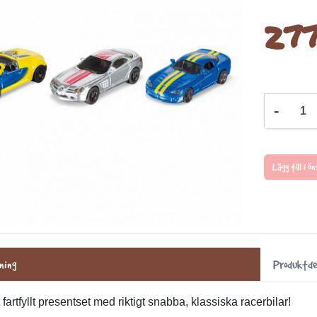
277
-
Lägg till i 
ning
Produktde
t fartfyllt presentset med riktigt snabba, klassiska racerbilar!