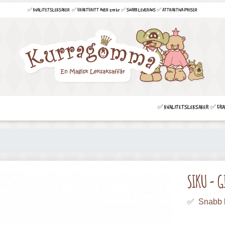
✅ KVALITETSLEKSAKER ✅ FRAKTFRITT ÖVER 299 kr ✅ SNABB LEVERANS ✅ ATTRAKTIVA PRISER
✅ KVALITETSLEKSAKER ✅ FRAKT
SIKU - GI
✅ Snabb 