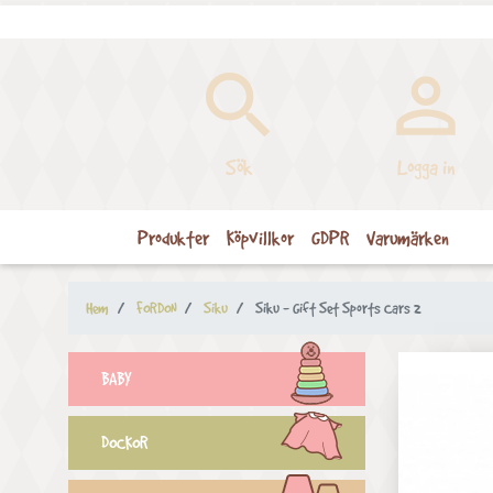


Sök
Logga in
Produkter
Köpvillkor
GDPR
Varumärken
Hem
FORDON
Siku
Siku - Gift Set Sports Cars 2
BABY
DOCKOR