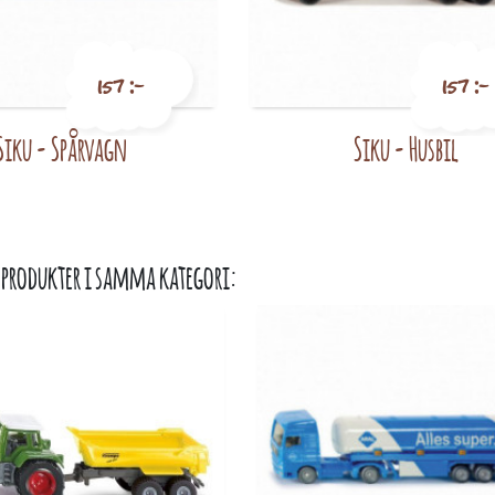
157 :-
157 :-
Siku - Spårvagn
Siku - Husbil
Pris
Pris
 produkter i samma kategori: