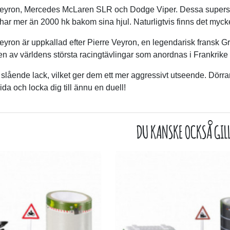
Veyron, Mercedes McLaren SLR och Dodge Viper. Dessa superspor
 har mer än 2000 hk bakom sina hjul. Naturligtvis finns det myck
eyron är uppkallad efter Pierre Veyron, en legendarisk fransk 
n av världens största racingtävlingar som anordnas i Frankrike 
 slående lack, vilket ger dem ett mer aggressivt utseende. Dörrar
da och locka dig till ännu en duell!
DU KANSKE OCKSÅ GIL