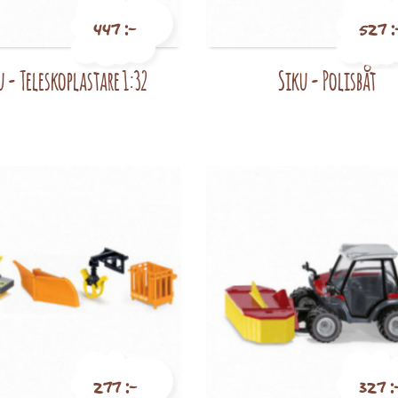
447 :-
527 :
u - Teleskoplastare 1:32
Siku - Polisbåt
Pris
Pris
277 :-
327 :