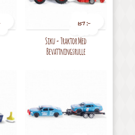
-
157 :-
Siku - Traktor Med
Pris
Bevattningsrulle