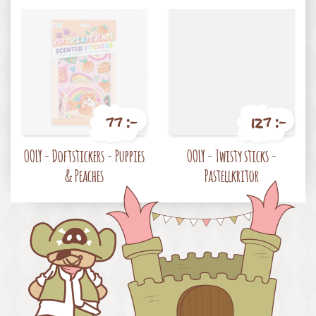
77 :-
127 :-
Pris
Pris
OOLY - Doftstickers - Puppies
OOLY - Twisty sticks -
& Peaches
Pastellkritor