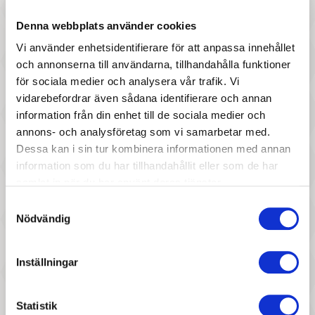
Denna webbplats använder cookies
187 :-
57 :-
Vi använder enhetsidentifierare för att anpassa innehållet
Pris
Pris
och annonserna till användarna, tillhandahålla funktioner
Cribble Craft - Vacation
Crazy Aarons - Mega Watt –
för sociala medier och analysera vår trafik. Vi
Mini Thinking Putty
vidarebefordrar även sådana identifierare och annan
information från din enhet till de sociala medier och
annons- och analysföretag som vi samarbetar med.
Dessa kan i sin tur kombinera informationen med annan
information som du har tillhandahållit eller som de har
samlat in när du har använt deras tjänster.
Samtyckesval
Nödvändig
97 :-
187 :-
Pris
Pris
Ejvor - Roligt Pyssel
Egmont Toys - Magneter att
Inställningar
måla kanin
Statistik