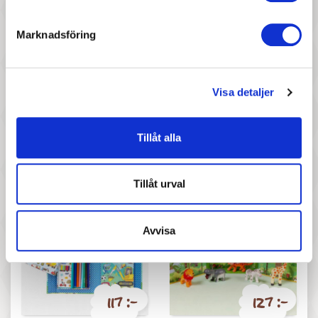
Marknadsföring
Visa detaljer
47 :-
147 :-
Pris
Pris
Trendhaus - CAPYBARA HAPPY
Mrs Mighetto - 1-pack
Tillåt alla
LIFE Sticker Set, 26 pieces, 3...
Strykmärke Flying Pony
Tillåt urval
Avvisa
117 :-
127 :-