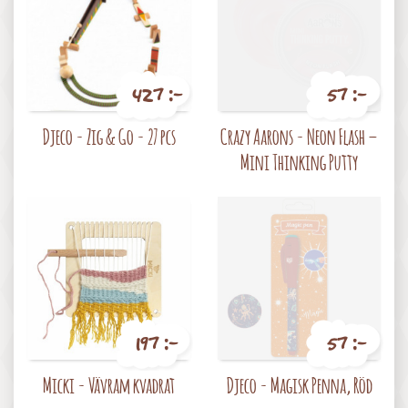
427 :-
57 :-
Pris
Pris
Djeco - Zig & Go - 27 pcs
Crazy Aarons - Neon Flash –
Mini Thinking Putty
197 :-
57 :-
Pris
Pris
Micki - Vävram kvadrat
Djeco - Magisk Penna, Röd