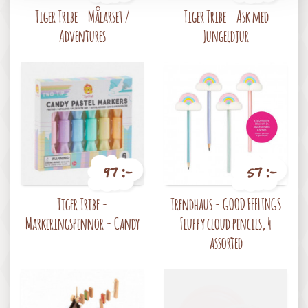
Pris
Pris
Tiger Tribe - Målarset /
Tiger Tribe - Ask med
Adventures
Jungeldjur
97 :-
57 :-
Pris
Pris
Tiger Tribe -
Trendhaus - GOOD FEELINGS
Markeringspennor - Candy
Fluffy cloud pencils, 4
assorted