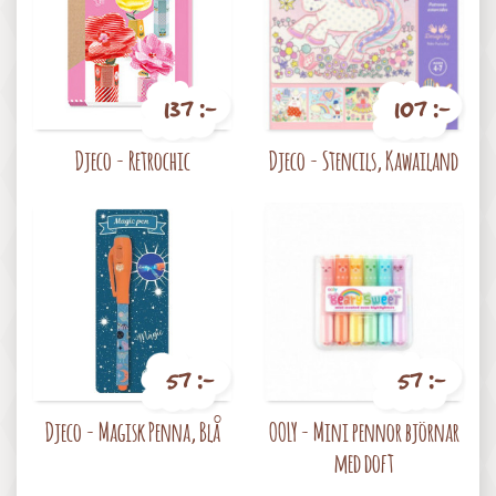
137 :-
107 :-
Pris
Pris
Djeco - Retrochic
Djeco - Stencils, Kawailand
57 :-
57 :-
Pris
Pris
Djeco - Magisk Penna, Blå
OOLY - Mini pennor björnar
med doft