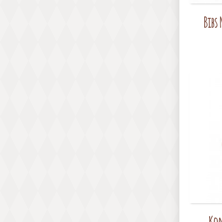
Bibs
Kon