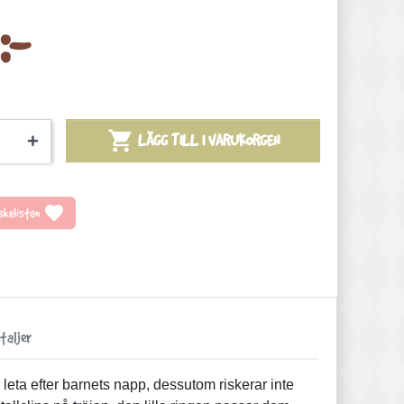
:-

+
LÄGG TILL I VARUKORGEN
favorite
önskelistan
taljer
leta efter barnets napp, dessutom riskerar inte