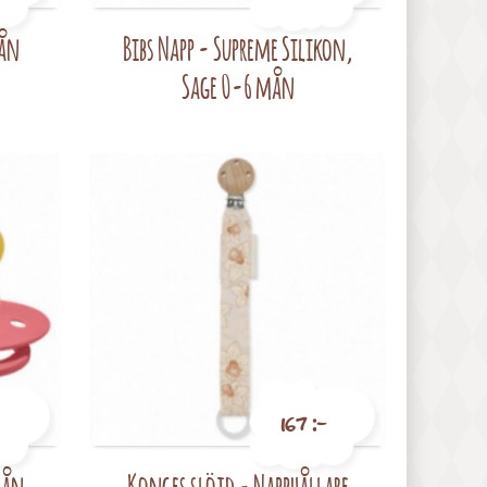
mån
Bibs Napp - Supreme Silikon,
Pris
Sage 0-6 mån
167 :-
mån
Konges slöjd - Napphållare
Pris