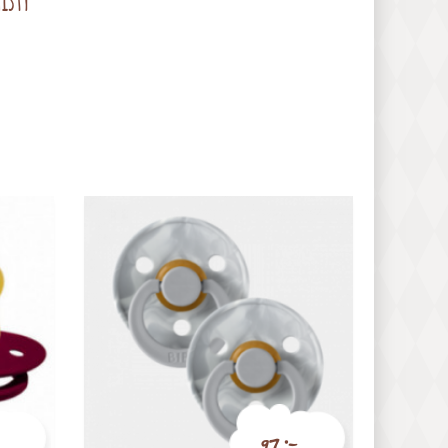
97 :-