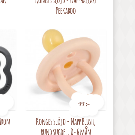
Peekaboo
77 :-
 Iron
Konges slöjd - Napp Blush,
Pris
rund sugdel, 0-6 mån