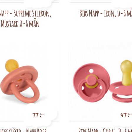
 Napp - Supreme Silikon,
Bibs Napp - Iron, 0-6 
Pris
Pris
Mustard 0-6 mån
77 :-
47 :-
ges slöjd - Napp Rose,
Bibs Napp - Coral, 0-6 
Pris
Pris