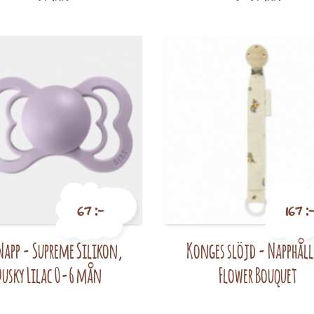
67 :-
167 :
 Napp - Supreme Silikon,
Konges slöjd - Napphåll
Pris
Pris
Dusky Lilac 0-6 mån
Flower Bouquet