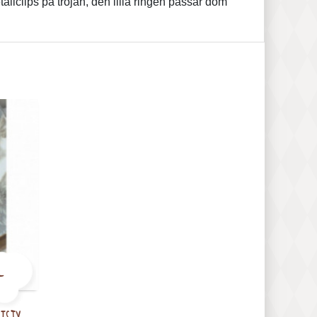
llclips på tröjan, den lilla ringen passar dom
-
isty