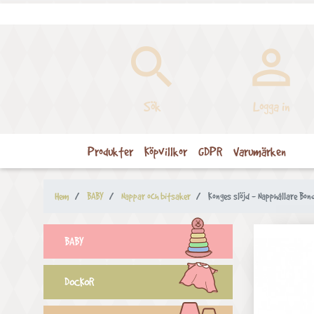


Sök
Logga in
Produkter
Köpvillkor
GDPR
Varumärken
Hem
BABY
Nappar och bitsaker
Konges slöjd - Napphållare Bon
BABY
DOCKOR