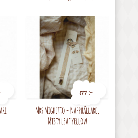
-
177 :-
are
Mrs Mighetto - Napphållare,
Pris
Misty leaf yellow