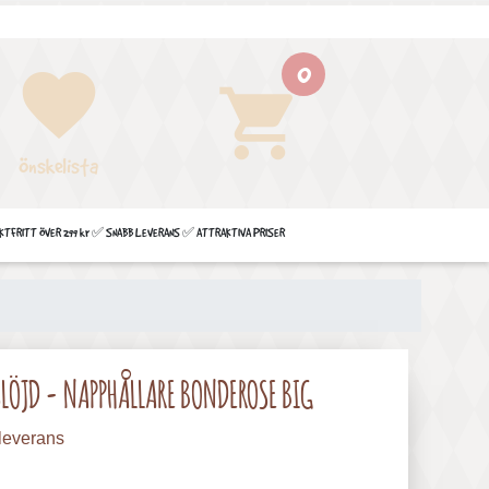
0
favorite
shopping_cart
Önskelista
FRITT ÖVER 299 kr ✅ SNABB LEVERANS ✅ ATTRAKTIVA PRISER
LÖJD - NAPPHÅLLARE BONDEROSE BIG
leverans