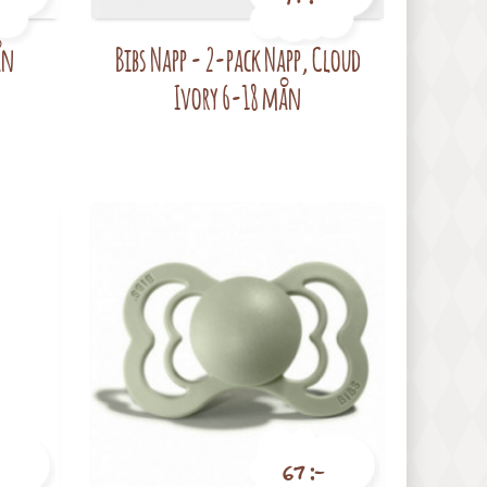
ån
Bibs Napp - 2-pack Napp, Cloud
Pris
Ivory 6-18 mån
67 :-