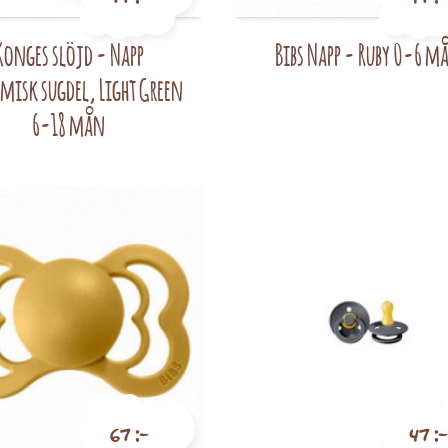
Konges slöjd - Napp
Bibs Napp - Ruby 0-6 m
Pris
Pris
misk sugdel, Light Green
6-18 mån
67 :-
47 :-