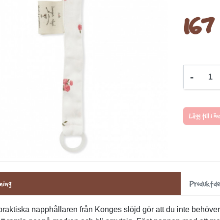
167 
-
Lägg till i 
ning
Produktde
raktiska napphållaren från Konges slöjd gör att du inte behöver 