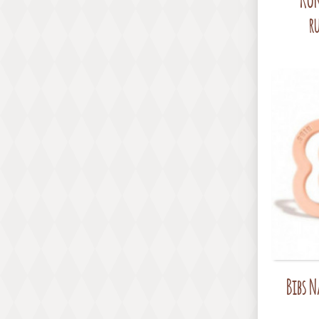
r
Bibs N