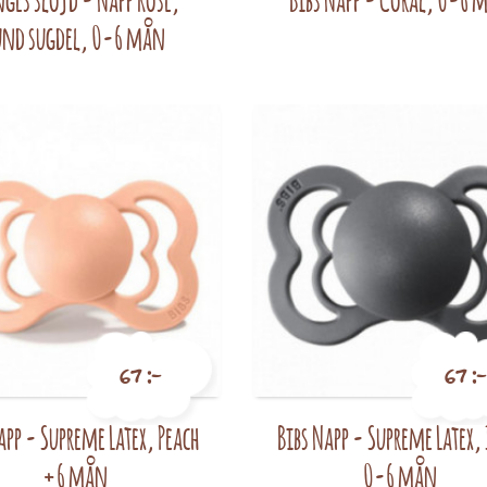
und sugdel, 0-6 mån
67 :-
67 :-
app - Supreme Latex, Peach
Bibs Napp - Supreme Latex,
Pris
Pris
+6 mån
0-6 mån