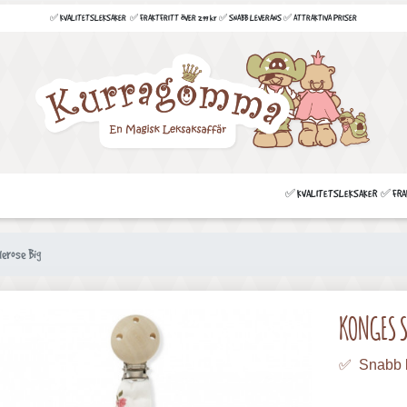
✅ KVALITETSLEKSAKER ✅ FRAKTFRITT ÖVER 299 kr ✅ SNABB LEVERANS ✅ ATTRAKTIVA PRISER
✅ KVALITETSLEKSAKER ✅ FRAKT
derose Big
KONGES S
✅ Snabb 