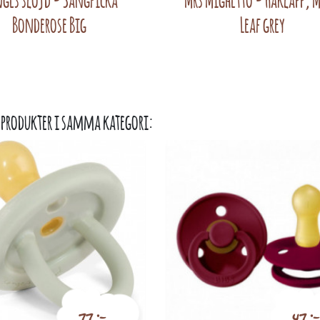
Bonderose Big
Leaf grey
 produkter i samma kategori:
77 :-
47 :-