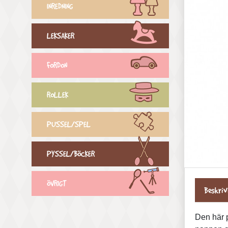
INREDNING
LEKSAKER
FORDON
ROLLEK
PUSSEL/SPEL
PYSSEL/BÖCKER
ÖVRIGT
Beskriv
Den här p