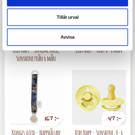
Tillåt urval
67 :-
47 :-
Avvisa
Pris
Pris
Bibs Napp - Supreme Latex,
Bibs Napp - Ruby 0-6 mån
Sunshine från 6 mån
167 :-
47 :-
Pris
Pris
Konges slöjd - Napphållare
Bibs Napp - Sunshine, 0-6