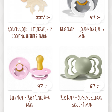
227 :-
47 :-
Pris
Pris
Konges slöjd - Bitleksak, 2-p
Bibs Napp - Cloud Night, 0-6
Cooling Teethers Lemon
mån
47 :-
67 :-
Pris
Pris
Bibs Napp - Baby Pink, 0-6
Bibs Napp - Supreme Silikon,
mån
Sage 0-6 mån