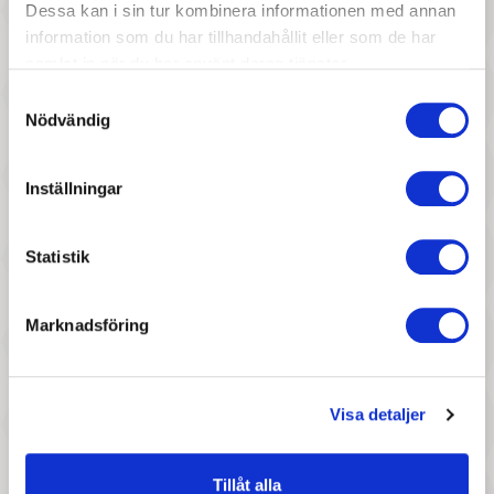
Dessa kan i sin tur kombinera informationen med annan
Pris
Pris
Konges slöjd - Napp
Bibs Napp - Pistachio, 0-6
information som du har tillhandahållit eller som de har
samlat in när du har använt deras tjänster.
anatomisk sugdel, Blush 0-6
mån
mån
Samtyckesval
Nödvändig
Inställningar
Statistik
167 :-
167 :-
Marknadsföring
Pris
Pris
Konges slöjd - Napphållare
Konges slöjd - Napphållare
Sand
Cherry
Visa detaljer
Tillåt alla