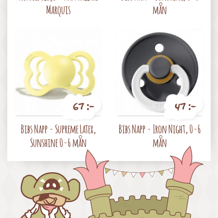
Marquis
mån
67 :-
47 :-
Pris
Pris
Bibs Napp - Supreme Latex,
Bibs Napp - Iron Night, 0-6
Sunshine 0-6 mån
mån