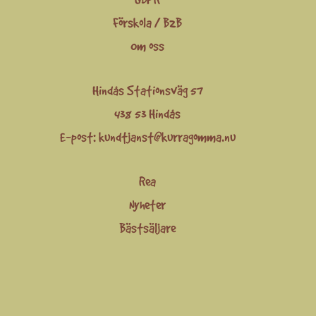
Förskola / B2B
Om oss
Hindås Stationsväg 57
438 53 Hindås
E-post:
kundtjanst@kurragomma.nu
Rea
Nyheter
Bästsäljare