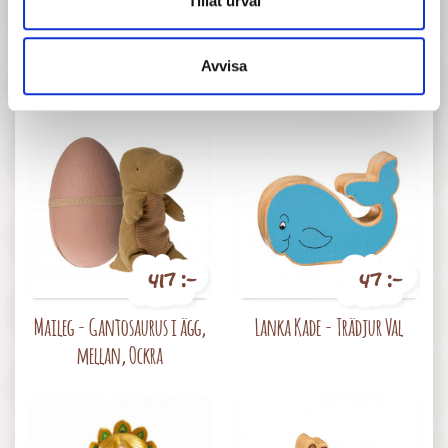
Tillåt urval
47 :-
367 :-
Pris
Pris
Avvisa
Lanka Kade - Trädjur Ko
PlanToys - Cupcake set
417 :-
47 :-
Pris
Pris
Maileg - Gantosaurus i ägg,
Lanka Kade - Trädjur Val
mellan, Ockra