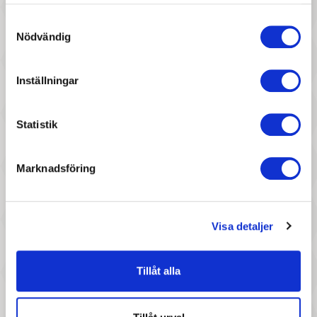
samlat in när du har använt deras tjänster.
Keycraft - Squeezy Monsters
Djeco - Jumping Jack, Lulu
Samtyckesval
Nödvändig
Inställningar
Statistik
747 :-
1 697 :-
Marknadsföring
Pris
Pris
Tender leaf toys -
Little Bird Told Me -
Countryside möbelset
Gungdjur, Willow
Visa detaljer
Tillåt alla