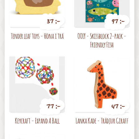
37 :-
97 :-
Pris
Pris
Tender leaf toys - Höna i trä
OOLY - Skissblock 2-pack -
Friendly Fish
77 :-
47 :-
Pris
Pris
Keycraft - Expand A Ball
Lanka Kade - Trädjur Giraff