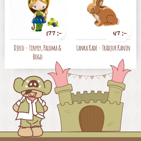
177 :-
47 :-
Pris
Pris
Djeco - Tinyly, Paloma &
Lanka Kade - Trädjur Kanin
Bogo