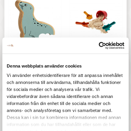
47 :-
277 :-
Pris
Pris
Lanka Kade - Trädjur
PlanToys - Sandleksak, hink
Sjölejon
och spadar
Denna webbplats använder cookies
Vi använder enhetsidentifierare för att anpassa innehållet
och annonserna till användarna, tillhandahålla funktioner
för sociala medier och analysera vår trafik. Vi
vidarebefordrar även sådana identifierare och annan
information från din enhet till de sociala medier och
annons- och analysföretag som vi samarbetar med.
Dessa kan i sin tur kombinera informationen med annan
77 :-
97 :-
information som du har tillhandahållit eller som de har
Pris
Pris