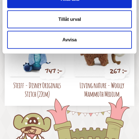
Maileg - Unicorn, Small
Living nature -
Tyrannosaurus Rex
Tillåt urval
Avvisa
747 :-
267 :-
Pris
Pris
Steiff - Disney Originals
Living nature - Woolly
Stitch (22cm)
Mammoth Medium