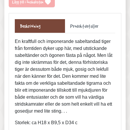
favorite
Lägg till i önskelistan
Beskrivning
Produktdetaljer
En kraftfull och imponerande sabeltandad tiger
från forntiden dyker upp här, med utstickande
sabeltänder och ögonen fästa på något. Men låt
dig inte skrämmas för det, denna förhistoriska
tiger är dessutom både mjuk, gosig och lekfull
när den känner för det. Den kommer med lite
fakta om de verkliga sabeltandade tigrarna och
blir ett imponerande tillskott till mjukdjuren för
både entusiaster och de som vill ha värdiga
stridskamrater eller de som helt enkelt vill ha ett
gosedjur med lite sting. . .
Storlek: ca H18 x B9,5 x D34 c