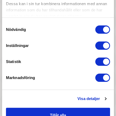
Dessa kan i sin tur kombinera informationen med annan
information som du har tillhandahållit eller som de har
samlat in när du har använt deras tjänster.
Samtyckesval
Nödvändig
747 :-
297 :-
Pris
Pris
Steiff - Disney Originals
Maileg - Unicorn, Medium
Inställningar
Angel (23cm)
Statistik
Marknadsföring
Visa detaljer
257 :-
227 :-
Pris
Pris
Tillåt alla