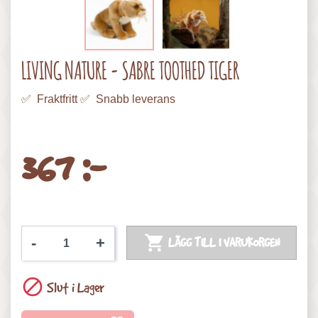
LIVING NATURE - SABRE TOOTHED TIGER
✅ Fraktfritt ✅ Snabb leverans
367 :-

-
+
LÄGG TILL I VARUKORGEN

Slut i Lager