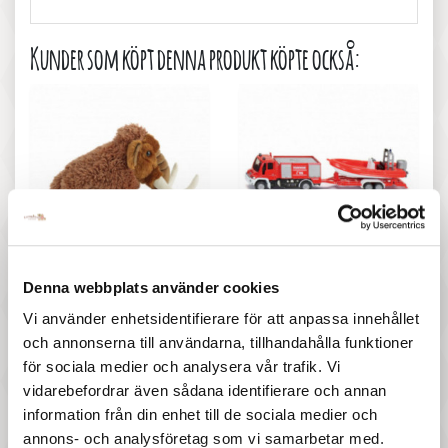
Kunder som köpt denna produkt köpte också:
267 :-
157 :-
Pris
Pris
Living nature - Woolly
Siku - Brandbil M Båt
Denna webbplats använder cookies
Mammoth Medium
Vi använder enhetsidentifierare för att anpassa innehållet
och annonserna till användarna, tillhandahålla funktioner
för sociala medier och analysera vår trafik. Vi
6 andra produkter i samma kategori:
vidarebefordrar även sådana identifierare och annan
information från din enhet till de sociala medier och
annons- och analysföretag som vi samarbetar med.