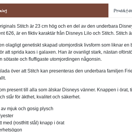
ning
Produktde
iginals Stitch är 23 cm hög och en del av den underbara Disney-
t 626, är en fiktiv karaktär från Disneys Lilo och Stitch. Stitch är
 en olagligt genetiskt skapad utomjordisk livsform som liknar en
ör att sprida kaos i galaxen. Han är ovanligt stark, nästan oförst
 sötaste och fluffigaste utomjordingen någonsin.
 glada över att Stitch kan presenteras den underbara familjen Fr
llt.
om present till alla som älskar Disneys vänner. Knappen i örat, till
h står för äkthet, kvalitet och säkerhet.
d av mjuk och gosig plysch
yester
t med (rostfritt stål) knapp i örat
erhetsögon