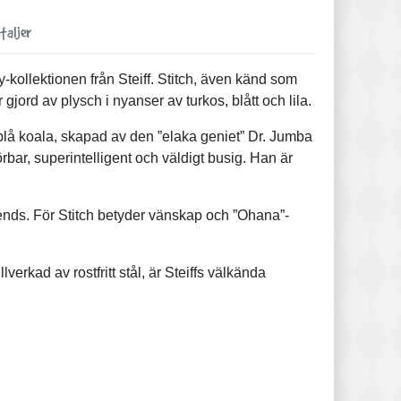
taljer
kollektionen från Steiff. Stitch, även känd som
 gjord av plysch i nyanser av turkos, blått och lila.
 blå koala, skapad av den ”elaka geniet” Dr. Jumba
örbar, superintelligent och väldigt busig. Han är
iends. För Stitch betyder vänskap och ”Ohana”-
verkad av rostfritt stål, är Steiffs välkända