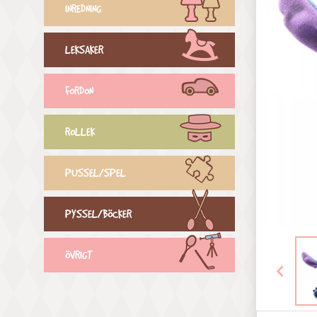
INREDNING
LEKSAKER
FORDON
ROLLEK
PUSSEL/SPEL
PYSSEL/BÖCKER
ÖVRIGT
