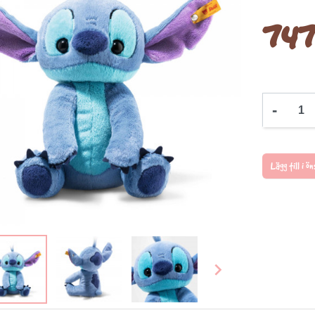
747
-
Lägg till i 
