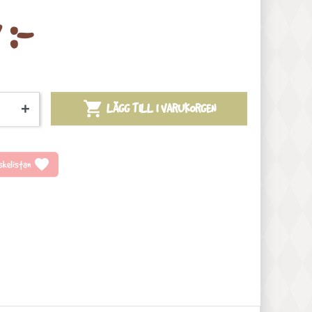
 :-

+
LÄGG TILL I VARUKORGEN
favorite
önskelistan