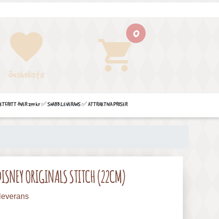
0
favorite
shopping_cart
Önskelista
FRITT ÖVER 299 kr ✅ SNABB LEVERANS ✅ ATTRAKTIVA PRISER
 DISNEY ORIGINALS STITCH (22CM)
leverans