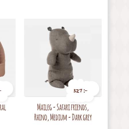
-
327 :-
ral
Maileg - Safari friends,
Pris
Rhino, Medium - Dark grey