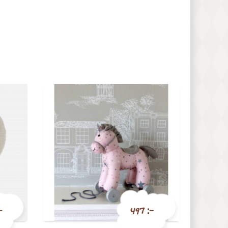
-
497 :-