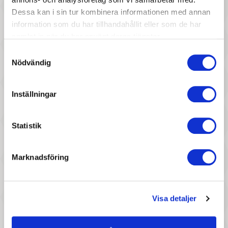
napp, blå
napp, grön
Dessa kan i sin tur kombinera informationen med annan
information som du har tillhandahållit eller som de har
samlat in när du har använt deras tjänster.
Samtyckesval
Nödvändig
Inställningar
187 :-
1 897 :-
Statistik
Pris
Pris
Heless - Sparkdräkt "Pingvin"
byAstrup - Lyxig vintage
(35-45 cm)
dockvagn, grå
Marknadsföring
Visa detaljer