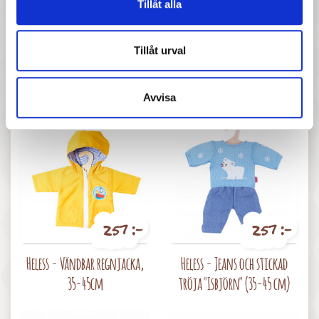
Tillåt alla
367 :-
357 :-
Tillåt urval
Pris
Pris
Djeco - Doll Baby Chair
byAstrup - Stickad
klänning, Rosa 45cm
Avvisa
257 :-
257 :-
Pris
Pris
Heless - Vändbar regnjacka,
Heless - Jeans och stickad
35-45cm
tröja "Isbjörn" (35-45 cm)