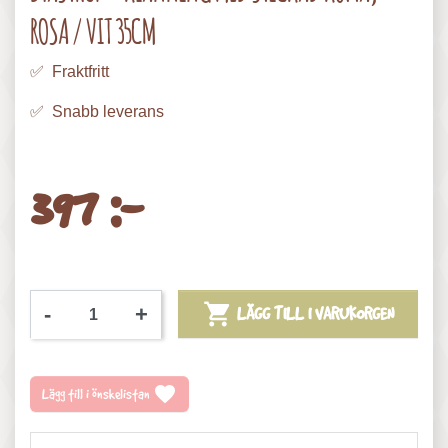
ROSA / VIT 35CM
✅ Fraktfritt
✅ Snabb leverans
397 :-

-
+
LÄGG TILL I VARUKORGEN
favorite
Lägg till i önskelistan