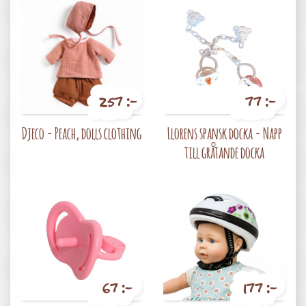
257 :-
77 :-
Pris
Pris
Djeco - Peach, dolls clothing
Llorens spansk docka - Napp
till gråtande docka
67 :-
177 :-