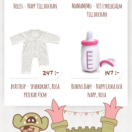
Pris
Pris
Heless - Napp till dockan
MaMaMeMo - Vit cykelhjälm
till dockan
247 :-
147 :-
Pris
Pris
byAstrup - Sparkdräkt, Rosa
Rubens Baby - Nappflaska och
prickar 45cm
napp, rosa