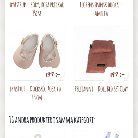
byAstrup - Body, Rosa prickar
Llorens spansk docka -
35cm
Amelia
197 :-
197 :-
Pris
Pris
byAstrup - Docksko, Rosa 40-
Pellianni - Doll Bed Set Clay
45 cm
16 andra produkter i samma kategori: