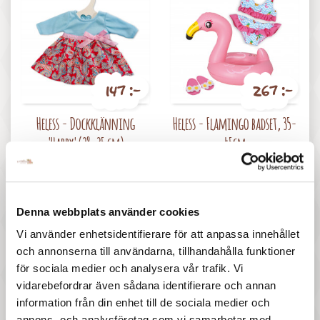
147 :-
267 :-
Pris
Pris
Heless - Dockklänning
Heless - Flamingo badset, 35-
'Happy' (28-35 cm)
45cm
Denna webbplats använder cookies
Vi använder enhetsidentifierare för att anpassa innehållet
och annonserna till användarna, tillhandahålla funktioner
för sociala medier och analysera vår trafik. Vi
147 :-
247 :-
vidarebefordrar även sådana identifierare och annan
information från din enhet till de sociala medier och
Pris
Pris
Rubens Baby - Nappflaska och
Rubens Baby - Nappflaska och
annons- och analysföretag som vi samarbetar med.