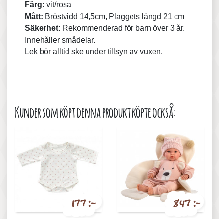
Färg:
vit/rosa
Mått:
Bröstvidd 14,5cm, Plaggets längd 21 cm
Säkerhet:
Rekommenderad för barn över 3 år.
Innehåller smådelar.
Lek bör alltid ske under tillsyn av vuxen.
Kunder som köpt denna produkt köpte också:
177 :-
847 :-
Pris
Pris