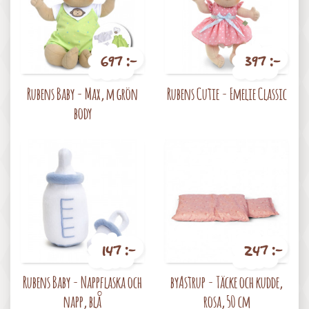
697 :-
397 :-
Pris
Pris
Rubens Baby - Max, m grön
Rubens Cutie - Emelie Classic
body
147 :-
247 :-
Pris
Pris
Rubens Baby - Nappflaska och
byAstrup - Täcke och kudde,
napp, blå
rosa, 50 cm