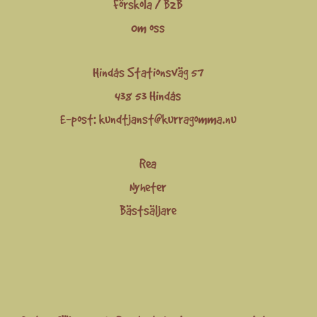
Förskola / B2B
Om oss
Hindås Stationsväg 57
438 53 Hindås
E-post:
kundtjanst@kurragomma.nu
Rea
Nyheter
Bästsäljare