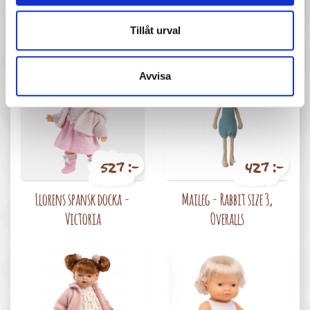
Llorens spansk docka -
Maileg - Storasyster mus på
Mimmi
skidor - Rose
Tillåt urval
Avvisa
527 :-
427 :-
Pris
Pris
Llorens spansk docka -
Maileg - Rabbit size 3,
Victoria
Overalls