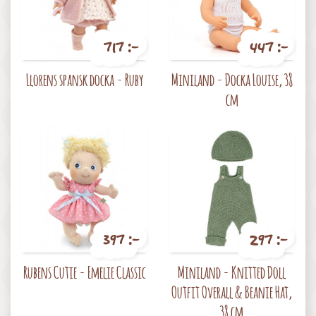
717 :-
447 :-
Pris
Pris
Llorens spansk docka - Ruby
Miniland - Docka Louise, 38
cm
397 :-
297 :-
Pris
Pris
Rubens Cutie - Emelie Classic
Miniland - Knitted Doll
Outfit Overall & Beanie Hat,
38 cm