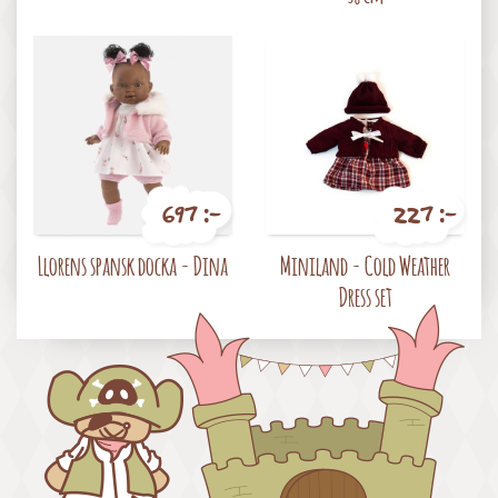
697 :-
227 :-
Pris
Pris
Llorens spansk docka - Dina
Miniland - Cold Weather
Dress set