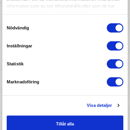
information som du har tillhandahållit eller som de har
samlat in när du har använt deras tjänster.
Samtyckesval
Nödvändig
997 :-
1 897 :-
Inställningar
Pris
Pris
Llorens spansk docka - Sebbe,
byAstrup - Lyxig vintage
utan ljud
dockvagn, grå
Statistik
Marknadsföring
Visa detaljer
937 :-
357 :-
Tillåt alla
Pris
Pris