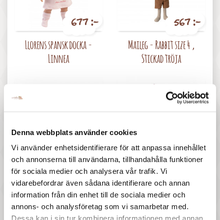
677 :-
567 :-
Pris
Pris
Llorens spansk docka -
Maileg - Rabbit size 4 ,
Linnea
Stickad tröja
Denna webbplats använder cookies
Vi använder enhetsidentifierare för att anpassa innehållet
617 :-
987 :-
och annonserna till användarna, tillhandahålla funktioner
Pris
Pris
för sociala medier och analysera vår trafik. Vi
MaMaMeMo - Kylväska och
Rubens barn - Meiya Original
vidarebefordrar även sådana identifierare och annan
picknickset
information från din enhet till de sociala medier och
annons- och analysföretag som vi samarbetar med.
Dessa kan i sin tur kombinera informationen med annan