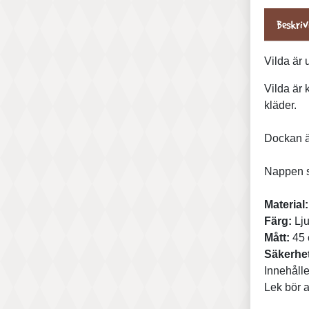
Beskriv
Vilda är 
Vilda är 
kläder.
Dockan är 
Nappen s
Material:
Färg:
Lju
Mått:
45
Säkerhet
Innehålle
Lek bör a