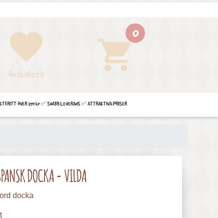
0
favorite
shopping_cart
Önskelista
FRITT ÖVER 299 kr ✅ SNABB LEVERANS ✅ ATTRAKTIVA PRISER
SPANSK DOCKA - VILDA
ord docka
t