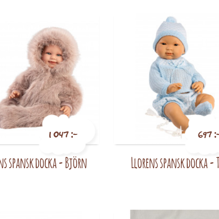
1 047 :-
697 :
ns spansk docka - Björn
Llorens spansk docka - 
Pris
Pris