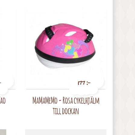
-
177 :-
Tao
MaMaMeMo - Rosa cykelhjälm
Pris
till dockan