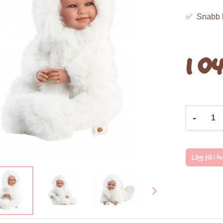
✅ Snabb 
1 04
-
Lägg till i 
