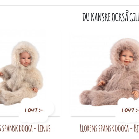
DU KANSKE OCKSÅ GIL
1 047 :-
1 047 :
s spansk docka - Linus
Llorens spansk docka - B
Pris
Pris