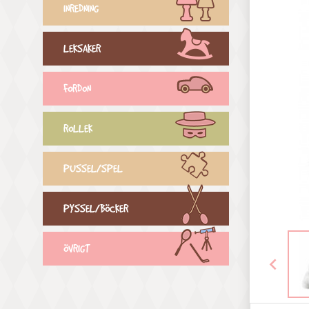
INREDNING
LEKSAKER
FORDON
ROLLEK
PUSSEL/SPEL
PYSSEL/BÖCKER
ÖVRIGT
