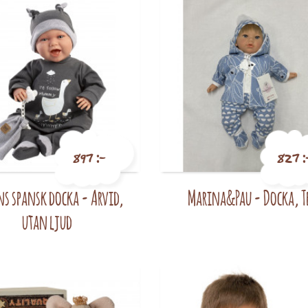
897 :-
827 :
ns spansk docka - Arvid,
Marina&Pau - Docka, T
Pris
Pris
utan ljud