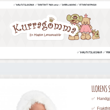
✅ KVALITETSLEKSAKER ✅ FRAKTFRITT ÖVER 299 kr ✅ SNABB LEVERANS ✅ ATTRAKTIVA PRISER
✅ KVALITETSLEKSAKER ✅ FRAKT
LLORENS 
✅ Handgj
✅ Fraktfrit