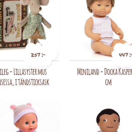
257 :-
447 :
ileg - Lillasyster mus
Miniland - Docka Kasper
Pris
Pris
nsessa, i tändsticksask
cm