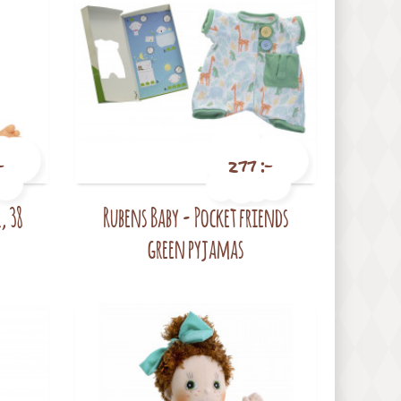
-
277 :-
, 38
Rubens Baby - Pocket friends
Pris
green pyjamas