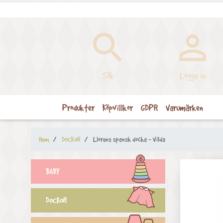


Sök
Logga in
Produkter
Köpvillkor
GDPR
Varumärken
Hem
DOCKOR
Llorens spansk docka - Vilda
BABY
DOCKOR