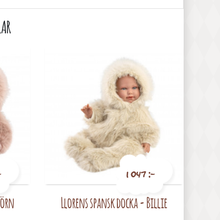
LAR
-
1 047 :-
jörn
Llorens spansk docka - Billie
Pris