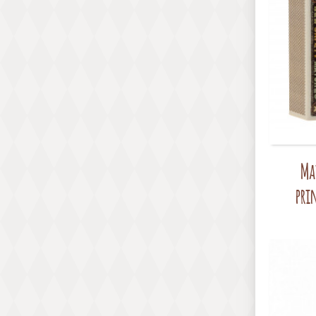
Ma
pri