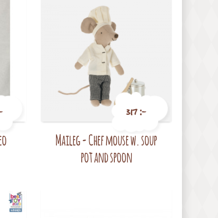
-
317 :-
eo
Maileg - Chef mouse w. soup
Pris
pot and spoon