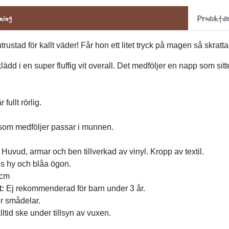
ning
Produktde
utrustad för kallt väder! Får hon ett litet tryck på magen så skratta
klädd i en super fluffig vit overall. Det medföljer en napp som si
fullt rörlig.
om medföljer passar i munnen.
Huvud, armar och ben tillverkad av vinyl. Kropp av textil.
s hy och blåa ögon.
 cm
:
Ej rekommenderad för barn under 3 år.
r smådelar.
lltid ske under tillsyn av vuxen.