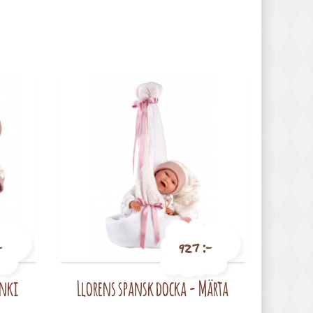
-
927 :-
Anki
Llorens spansk docka - Märta
Pris