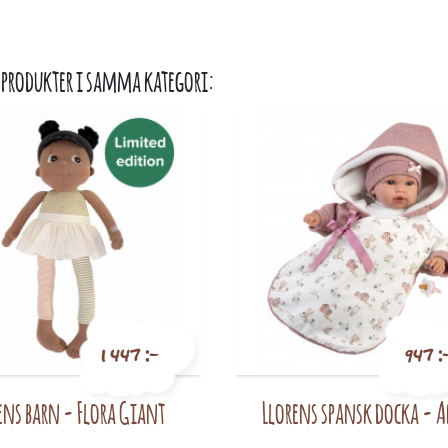
 produkter i samma kategori:
1 447 :-
947 :
ens barn - Flora Giant
Llorens spansk docka - 
Pris
Pris