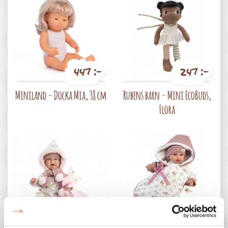
447 :-
247 :-
Pris
Pris
Miniland - Docka Mia, 38 cm
Rubens barn - Mini EcoBuds,
Flora
927 :-
947 :-
Pris
Pris