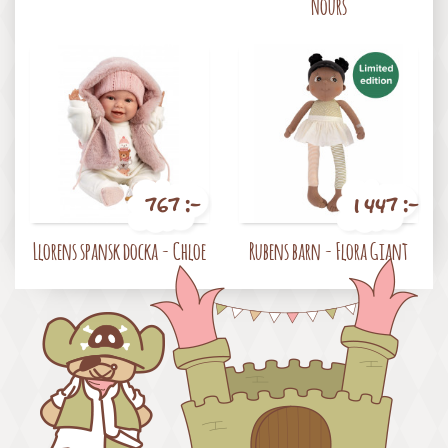
Nours
767 :-
1 447 :-
Pris
Pris
Llorens spansk docka - Chloe
Rubens barn - Flora Giant