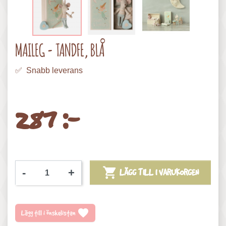
MAILEG - TANDFE, BLÅ
✅ Snabb leverans
287 :-

-
+
LÄGG TILL I VARUKORGEN
favorite
Lägg till i önskelistan