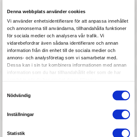
Llorens spansk docka - Alicia
Llorens spansk docka - Anki
Denna webbplats använder cookies
Vi använder enhetsidentifierare för att anpassa innehållet
och annonserna till användarna, tillhandahålla funktioner
för sociala medier och analysera vår trafik. Vi
vidarebefordrar även sådana identifierare och annan
information från din enhet till de sociala medier och
annons- och analysföretag som vi samarbetar med.
1 037 :-
847 :-
Dessa kan i sin tur kombinera informationen med annan
information som du har tillhandahållit eller som de har
Pris
Pris
Llorens spansk docka - Renee
Rubens Baby - Ben
samlat in när du har använt deras tjänster.
Samtyckesval
Nödvändig
Inställningar
Statistik