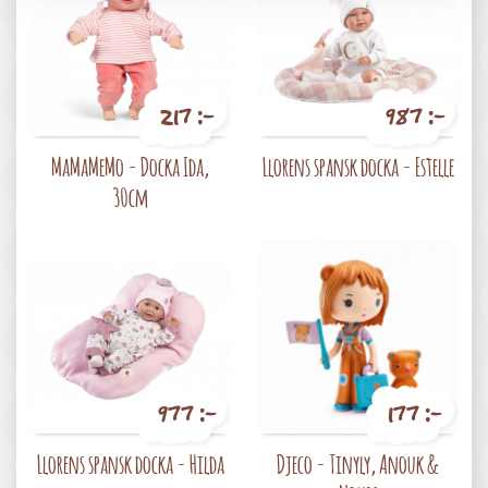
217 :-
987 :-
Pris
Pris
MaMaMeMo - Docka Ida,
Llorens spansk docka - Estelle
30cm
977 :-
177 :-
Pris
Pris
Llorens spansk docka - Hilda
Djeco - Tinyly, Anouk &