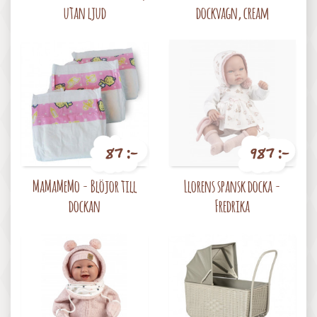
utan ljud
dockvagn, cream
87 :-
987 :-
Pris
Pris
MaMaMeMo - Blöjor till
Llorens spansk docka -
dockan
Fredrika