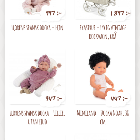
997 :-
1 897 :-
Pris
Pris
Llorens spansk docka - Elin
byAstrup - Lyxig vintage
dockvagn, grå
947 :-
447 :-
Pris
Pris
Llorens spansk docka - Lillie,
Miniland - Docka Noah, 38
utan ljud
cm