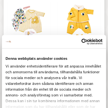
447 :-
447 :-
Pris
Pris
Rubens Baby - Sovset
Rubens Baby - Utomhuskläder
Denna webbplats använder cookies
16 andra produkter i samma kategori:
Vi använder enhetsidentifierare för att anpassa innehållet
och annonserna till användarna, tillhandahålla funktioner
för sociala medier och analysera vår trafik. Vi
vidarebefordrar även sådana identifierare och annan
information från din enhet till de sociala medier och
annons- och analysföretag som vi samarbetar med.
Dessa kan i sin tur kombinera informationen med annan
information som du har tillhandahållit eller som de har