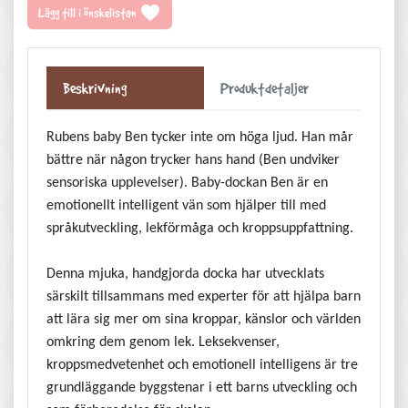
favorite
Lägg till i önskelistan
Beskrivning
Produktdetaljer
Rubens baby Ben tycker inte om höga ljud. Han mår
bättre när någon trycker hans hand (Ben undviker
sensoriska upplevelser). Baby-dockan Ben är en
emotionellt intelligent vän som hjälper till med
språkutveckling, lekförmåga och kroppsuppfattning.
Denna mjuka, handgjorda docka har utvecklats
särskilt tillsammans med experter för att hjälpa barn
att lära sig mer om sina kroppar, känslor och världen
omkring dem genom lek. Leksekvenser,
kroppsmedvetenhet och emotionell intelligens är tre
grundläggande byggstenar i ett barns utveckling och