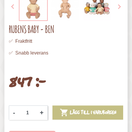


RUBENS BABY - BEN
✅ Fraktfritt
✅ Snabb leverans
847 :-

-
+
LÄGG TILL I VARUKORGEN