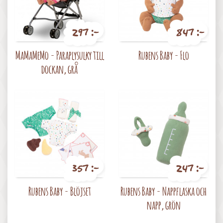
297 :-
847 :-
Pris
Pris
MaMaMeMo - Paraplysulky till
Rubens Baby - Flo
dockan, grå
357 :-
247 :-
Pris
Pris
Rubens Baby - Blöjset
Rubens Baby - Nappflaska och
napp, grön