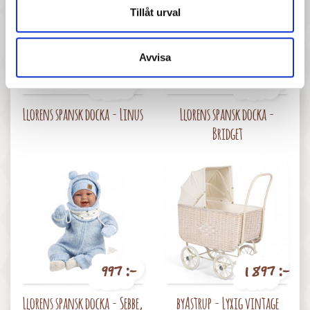
Tillåt urval
Avvisa
1 047 :-
677 :-
Pris
Pris
Llorens spansk docka - Linus
Llorens spansk docka -
Bridget
997 :-
1 897 :-
Pris
Pris
Llorens spansk docka - Sebbe,
byAstrup - Lyxig vintage