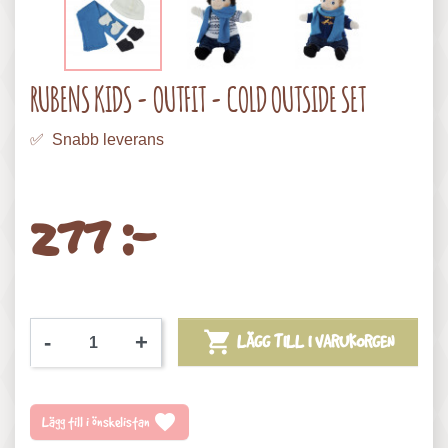
RUBENS KIDS - OUTFIT - COLD OUTSIDE SET
✅ Snabb leverans
277 :-

-
+
LÄGG TILL I VARUKORGEN
favorite
Lägg till i önskelistan