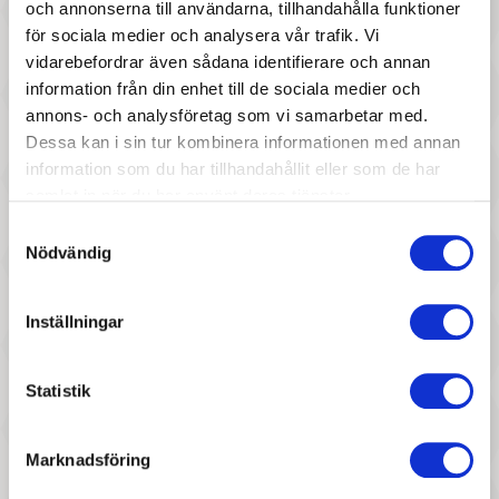
och annonserna till användarna, tillhandahålla funktioner
för sociala medier och analysera vår trafik. Vi
387 :-
767 :-
vidarebefordrar även sådana identifierare och annan
Pris
Pris
Llorens spansk docka - Kläder
Llorens spansk docka - Chloe
information från din enhet till de sociala medier och
annons- och analysföretag som vi samarbetar med.
Mimo
Dessa kan i sin tur kombinera informationen med annan
information som du har tillhandahållit eller som de har
samlat in när du har använt deras tjänster.
Samtyckesval
Nödvändig
Inställningar
447 :-
977 :-
Pris
Pris
Statistik
Miniland - Docka Petra, 38
Llorens spansk docka -
cm
Matilda
Marknadsföring