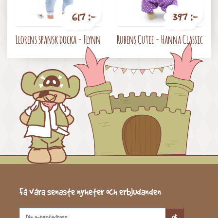
617 :-
397 :-
Pris
Pris
Llorens spansk docka - Flynn
Rubens Cutie - Hanna Classic
Få våra senaste nyheter och erbjudanden
OK