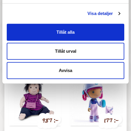
Visa detaljer
Tillåt alla
2 197 :-
357 :-
Pris
Pris
Tillåt urval
Llorens spansk docka -
Maileg - Storasyster mus på
Melvin, reborn
skidor - Rose
Avvisa
987 :-
177 :-
Pris
Pris