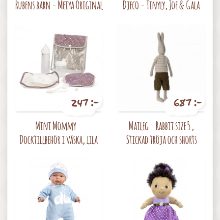
Rubens barn - Meiya Original
Djeco - Tinyly, Joe & Gala
247 :-
687 :-
Pris
Pris
Mini Mommy -
Maileg - Rabbit size 5 ,
Docktillbehör i väska, lila
Stickad tröja och shorts