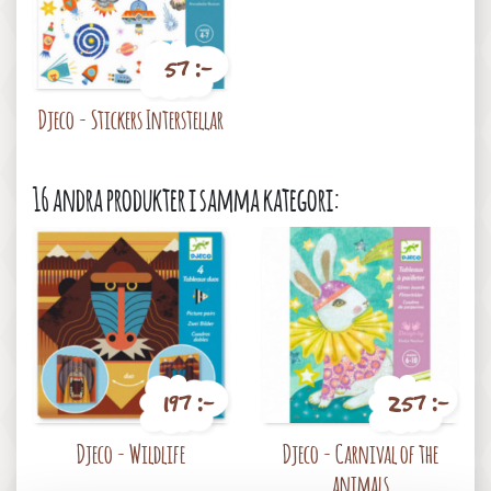
57 :-
Pris
Djeco - Stickers Interstellar
16 andra produkter i samma kategori:
197 :-
257 :-
Pris
Pris
Djeco - Wildlife
Djeco - Carnival of the
animals