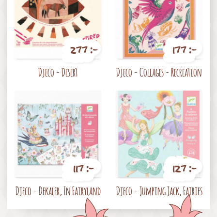
277 :-
177 :-
Pris
Pris
Djeco - Desert
Djeco - Collages - Recreation
117 :-
127 :-
Pris
Pris
Djeco - Dekaler, In Fairyland
Djeco - Jumping Jack, Fairies