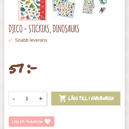
DJECO - STICKERS, DINOSAURS
✅ Snabb leverans
57 :-

-
+
LÄGG TILL I VARUKORGEN
favorite
Lägg till i önskelistan