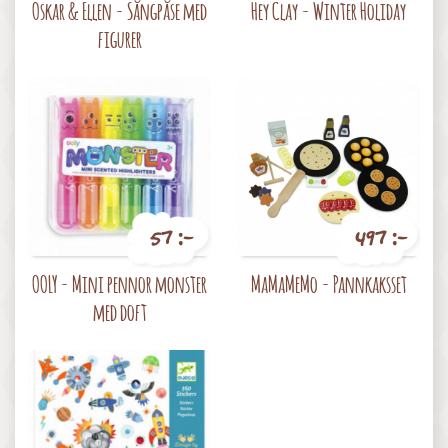
Oskar & Ellen - Sångpåse med
Hey Clay - Winter Holiday
figurer
57 :-
497 :-
Pris
Pris
OOLY - Mini pennor monster
MaMaMeMo - Pannkaksset
med doft