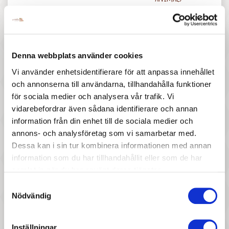
Denna webbplats använder cookies
Vi använder enhetsidentifierare för att anpassa innehållet
och annonserna till användarna, tillhandahålla funktioner
277 :-
97 :-
för sociala medier och analysera vår trafik. Vi
vidarebefordrar även sådana identifierare och annan
Pris
Pris
Djeco - Daydream
Ejvor - Roligt Pyssel
information från din enhet till de sociala medier och
annons- och analysföretag som vi samarbetar med.
Dessa kan i sin tur kombinera informationen med annan
information som du har tillhandahållit eller som de har
samlat in när du har använt deras tjänster.
Samtyckesval
Nödvändig
267 :-
157 :-
Inställningar