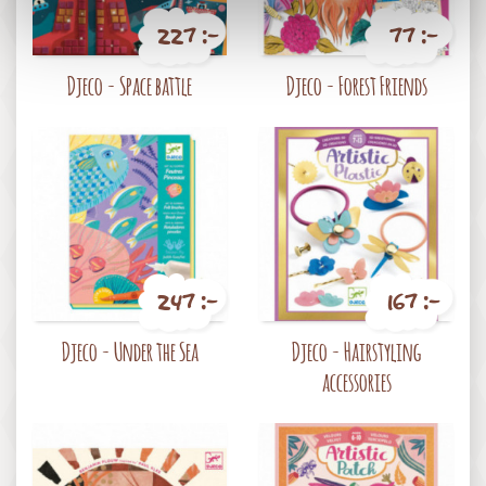
227 :-
77 :-
Pris
Pris
Djeco - Space battle
Djeco - Forest Friends
247 :-
167 :-
Pris
Pris
Djeco - Under the Sea
Djeco - Hairstyling
accessories