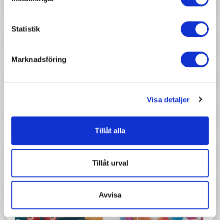
Pris
Pris
Djeco - Deliciosly Cute
Djeco - A Moment in Time
Statistik
Marknadsföring
Visa detaljer
277 :-
277 :-
Pris
Pris
Tillåt alla
Djeco - Superheroes
Djeco - Surprising animals
Tillåt urval
Avvisa