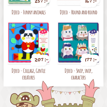
257 :-
167 :-
Pris
Pris
Djeco - Funny animals
Djeco - Round and round
207 :-
177 :-
Pris
Pris
Djeco - Collage, Gentle
Djeco - Snip, snip,
creatures
characters