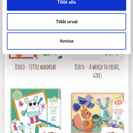
Tillåt alla
Tillåt urval
Avvisa
267 :-
347 :-
Pris
Pris
Djeco - Little wardrobe
Djeco - A world to create,
girls