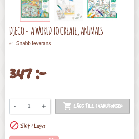
DJECO - A WORLD TO CREATE, ANIMALS
✅ Snabb leverans
347 :-

-
+
LÄGG TILL I VARUKORGEN

Slut i Lager