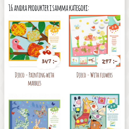
16 andra produkter i samma kategori:
347 :-
297 :-
Pris
Pris
Djeco - Painting with
Djeco - With flowers
marbles