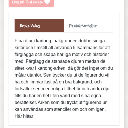
favorite
Lägg till i önskelistan
Beskrivning
Produktdetaljer
Fina djur i kartong, bakgrunder, dubbelsidiga
kritor och limstift att använda tillsammans för att
färglägga och skapa härliga motiv och historier
med. Färglägg de stansade djuren medan de
sitter kvar i kartong-arken, då gör det inget om du
målar utanför. Sen trycker du ut de figurer du vill
ha och limmar fast på en bra bakgrund, och
fortsätter sen med roliga tillbehör och andra djur
tills du har en hel liten värld med sina egna
berättelser. Arken som du tryckt ut figurerna ur
kan användas som stenciler om och om igen.
Här hittar