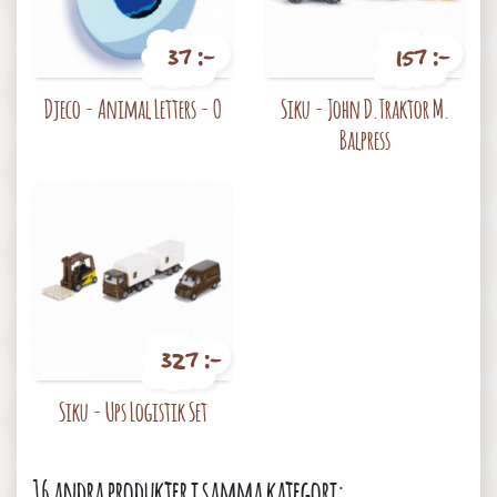
37 :-
157 :-
Pris
Pris
Djeco - Animal Letters - O
Siku - John D.Traktor M.
Balpress
327 :-
Pris
Siku - Ups Logistik Set
16 andra produkter i samma kategori: