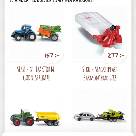
157 :-
277 :-
Pris
Pris
SIKU - NH TRAKTOR M.
Siku - Slagklippare
GÖDN.SPRIDARE
Bakmonterad 1:32