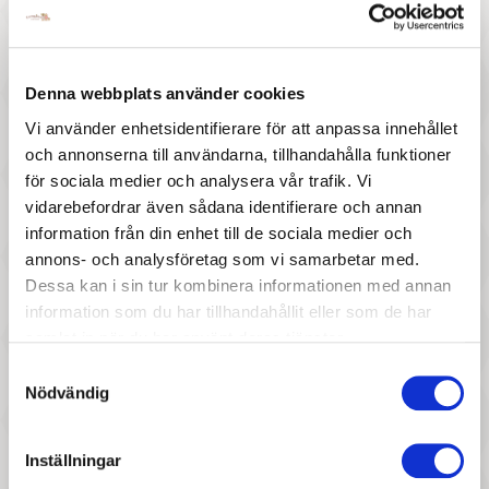
157 :-
277 :-
Pris
Pris
SIKU - TRAKTOR MED TIPPSLÄP
Siku - Bil M Sportbilstrailer
1:55
Denna webbplats använder cookies
Vi använder enhetsidentifierare för att anpassa innehållet
och annonserna till användarna, tillhandahålla funktioner
för sociala medier och analysera vår trafik. Vi
vidarebefordrar även sådana identifierare och annan
information från din enhet till de sociala medier och
annons- och analysföretag som vi samarbetar med.
Dessa kan i sin tur kombinera informationen med annan
327 :-
367 :-
information som du har tillhandahållit eller som de har
Pris
Pris
samlat in när du har använt deras tjänster.
Siku - Ledad Hjullastare 1:32
Siku - JD TRAKTOR M. SLÄP 1:50
Samtyckesval
Nödvändig
Inställningar