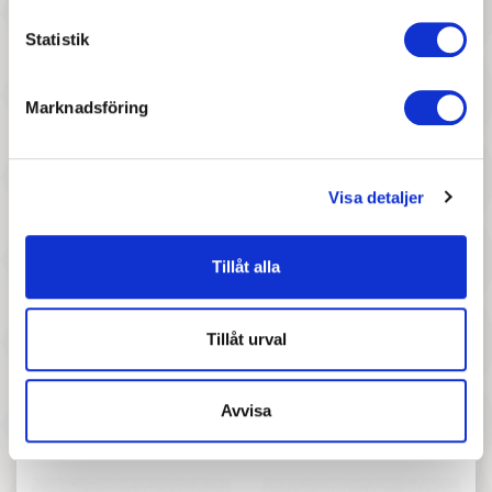
Statistik
277 :-
547 :-
Marknadsföring
Pris
Pris
Siku - Sportbil Och
Siku - Pistmaskin 600 1:50
Motorcykel Set
Visa detaljer
Tillåt alla
Tillåt urval
157 :-
277 :-
Avvisa
Pris
Pris
Siku - J.Deere Skogsmaskin
Siku - 4-Wheel Trailer 1:32