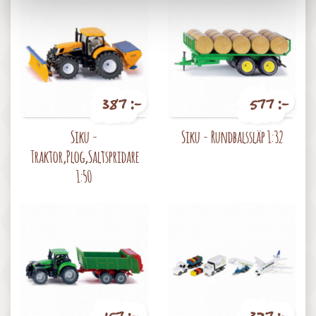
387 :-
577 :-
Pris
Pris
Siku -
Siku - Rundbalssläp 1:32
Traktor,Plog,Saltspridare
1:50
157 :-
327 :-