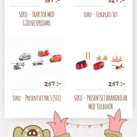
Pris
Pris
SIKU - TRAKTOR MED
Siku - Flygplats Set
GÖDSELSPRIDARE
257 :-
257 :-
Pris
Pris
Siku - Presentset Nr 3 (5St)
SIKU - PRESENTSET BRANDBILAR
MED TILLBEHÖR