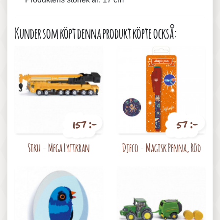
Kunder som köpt denna produkt köpte också:
157 :-
57 :-
Pris
Pris
Siku - Mega Lyftkran
Djeco - Magisk Penna, Röd