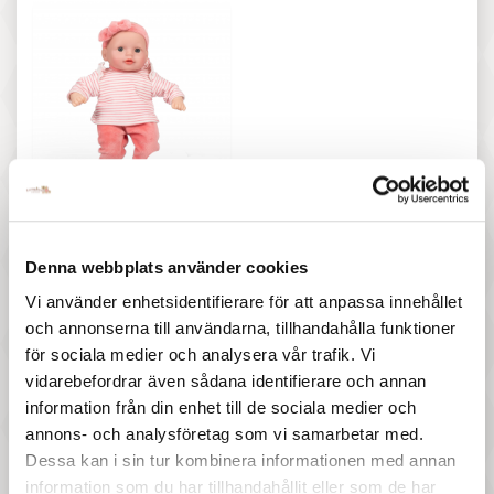
217 :-
Pris
MaMaMeMo - Docka Ida,
30cm
Denna webbplats använder cookies
Vi använder enhetsidentifierare för att anpassa innehållet
16 andra produkter i samma kategori:
och annonserna till användarna, tillhandahålla funktioner
för sociala medier och analysera vår trafik. Vi
vidarebefordrar även sådana identifierare och annan
information från din enhet till de sociala medier och
annons- och analysföretag som vi samarbetar med.
Dessa kan i sin tur kombinera informationen med annan
information som du har tillhandahållit eller som de har