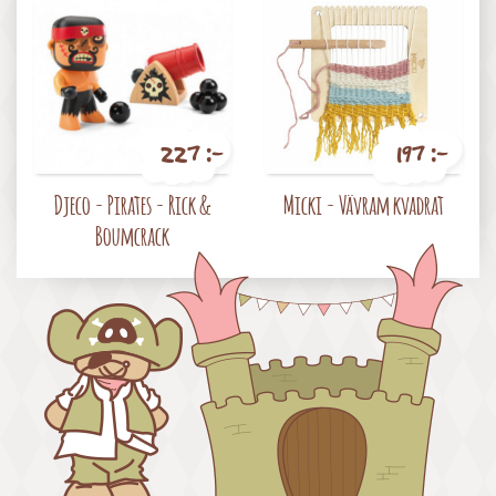
227 :-
197 :-
Pris
Pris
Djeco - Pirates - Rick &
Micki - Vävram kvadrat
Boumcrack