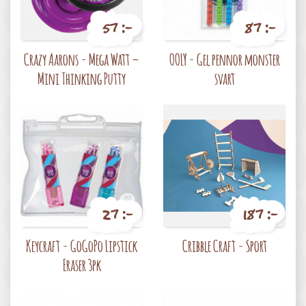
57 :-
87 :-
Pris
Pris
Crazy Aarons - Mega Watt –
OOLY - Gel pennor monster
Mini Thinking Putty
svart
27 :-
187 :-
Pris
Pris
Keycraft - GoGoPo Lipstick
Cribble Craft - Sport
Eraser 3pk