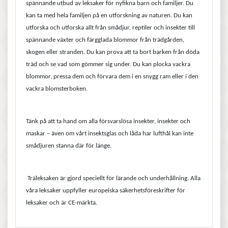
spännande utbud av leksaker för nyfikna barn och familjer.
Du
kan ta med hela familjen på en utforskning av naturen. Du kan
utforska och utforska allt från smådjur, reptiler och insekter till
spännande växter och färgglada blommor från trädgården,
skogen eller stranden. Du kan prova att ta bort barken från döda
träd och se vad som gömmer sig under. Du kan plocka vackra
blommor, pressa dem och förvara dem i en snygg ram eller i den
vackra blomsterboken.
Tänk på att ta hand om alla försvarslösa insekter, insekter och
maskar – även om vårt insektsglas och låda har lufthål kan inte
smådjuren stanna där för länge.
T
räleksake
n
är gjord speciellt för lärande och underhållning.
Alla
våra leksaker uppfyller europeiska säkerhetsföreskrifter för
leksaker och är CE-märkta.