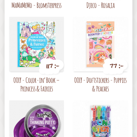
MaMaMeMo - Blomsterpress
Djeco - Rosalia
117 :-
77 :-
Pris
Pris
OOLY - Color-in’ Book –
OOLY - Doftstickers - Puppies
Princess & Fairies
& Peaches