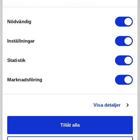
samlat in när du har använt deras tjänster.
167 :-
127 :-
Samtyckesval
Nödvändig
Pris
Pris
Tiger Tribe - Målarset /
Mrs Mighetto - 2-Pack
Fönsterkonst
Strykmärken Flying Sparrow
Inställningar
Statistik
Marknadsföring
47 :-
137 :-
Visa detaljer
Pris
Pris
Trendhaus - DREAMLAND
Keycraft - GOGOPOD Surprise
Pencil & Eraser, 4 assorted
Stationery Pod
Tillåt alla