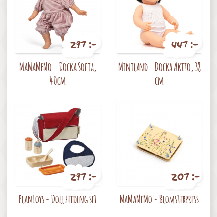
297 :-
447 :-
Pris
Pris
MaMaMeMo - Docka Sofia,
Miniland - Docka Akito, 38
40cm
cm
297 :-
207 :-
Pris
Pris
PlanToys - Doll feeding set
MaMaMeMo - Blomsterpress