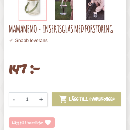
MAMAMEMO - INSEKTSGLAS MED FÖRSTORING
✅ Snabb leverans
147 :-

-
+
LÄGG TILL I VARUKORGEN
favorite
Lägg till i önskelistan