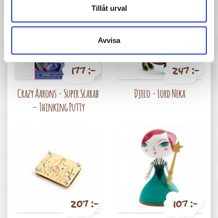
Tillåt urval
Avvisa
177 :-
247 :-
Pris
Pris
Crazy Aarons - Super Scarab
Djeco - Lord Neka
– Thinking Putty
207 :-
107 :-
Pris
Pris