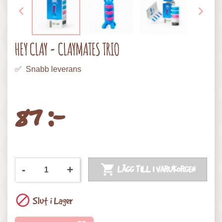


HEY CLAY - CLAYMATES TRIO
✅ Snabb leverans
87 :-

-
+
LÄGG TILL I VARUKORGEN

Slut i Lager