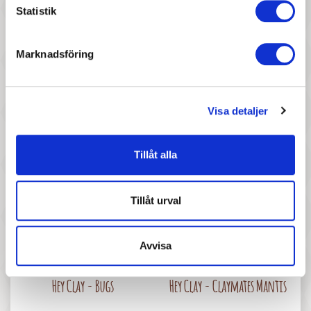
Statistik
Marknadsföring
87 :-
87 :-
Pris
Pris
Hey Clay - Claymates Cyclops
Hey Clay - Claymates Horse
Visa detaljer
Tillåt alla
Tillåt urval
Avvisa
237 :-
87 :-
Pris
Pris
Hey Clay - Bugs
Hey Clay - Claymates Mantis