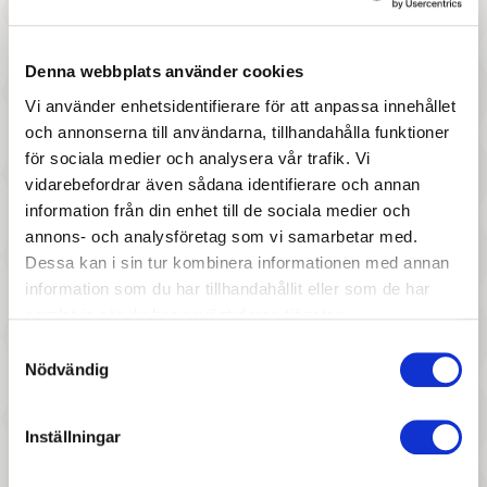
87 :-
87 :-
Pris
Pris
Hey Clay - Claymates Terry
Hey Clay - Claymates Sheep
Denna webbplats använder cookies
Vi använder enhetsidentifierare för att anpassa innehållet
och annonserna till användarna, tillhandahålla funktioner
för sociala medier och analysera vår trafik. Vi
vidarebefordrar även sådana identifierare och annan
information från din enhet till de sociala medier och
annons- och analysföretag som vi samarbetar med.
Dessa kan i sin tur kombinera informationen med annan
177 :-
87 :-
information som du har tillhandahållit eller som de har
samlat in när du har använt deras tjänster.
Pris
Pris
Crazy Aarons - Strange
Hey Clay - Claymates Bigfoot
Samtyckesval
Attractor, Magnetic –
Nödvändig
Thinking Putty
Inställningar