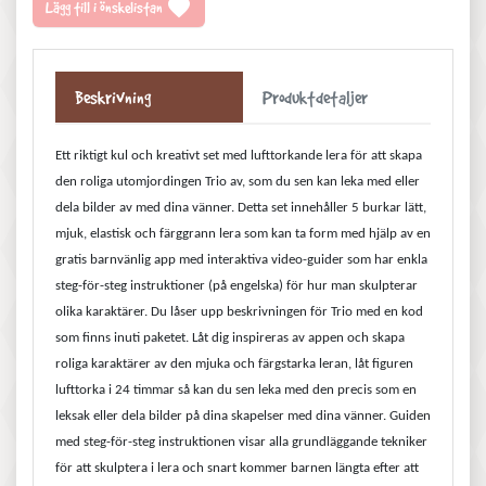
favorite
Lägg till i önskelistan
Beskrivning
Produktdetaljer
Ett riktigt kul och kreativt set med lufttorkande lera för att skapa
den roliga utomjordingen Trio av, som du sen kan leka med eller
dela bilder av med dina vänner. Detta set innehåller 5 burkar lätt,
mjuk, elastisk och färggrann lera som kan ta form med hjälp av en
gratis barnvänlig app med interaktiva video-guider som har enkla
steg-för-steg instruktioner (på engelska) för hur man skulpterar
olika karaktärer. Du låser upp beskrivningen för Trio med en kod
som finns inuti paketet. Låt dig inspireras av appen och skapa
roliga karaktärer av den mjuka och färgstarka leran, låt figuren
lufttorka i 24 timmar så kan du sen leka med den precis som en
leksak eller dela bilder på dina skapelser med dina vänner. Guiden
med steg-för-steg instruktionen visar alla grundläggande tekniker
för att skulptera i lera och snart kommer barnen längta efter att