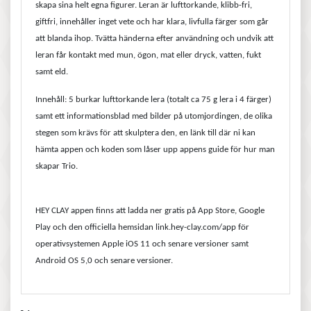
skapa sina helt egna figurer. Leran är lufttorkande, klibb-fri,
giftfri, innehåller inget vete och har klara, livfulla färger som går
att blanda ihop. Tvätta händerna efter användning och undvik att
leran får kontakt med mun, ögon, mat eller dryck, vatten, fukt
samt eld.
Innehåll: 5 burkar lufttorkande lera (totalt ca 75 g lera i 4 färger)
samt ett informationsblad med bilder på utomjordingen, de olika
stegen som krävs för att skulptera den, en länk till där ni kan
hämta appen och koden som låser upp appens guide för hur man
skapar Trio.
HEY CLAY appen finns att ladda ner gratis på App Store, Google
Play och den officiella hemsidan link.hey-clay.com/app för
operativsystemen Apple iOS 11 och senare versioner samt
Android OS 5,0 och senare versioner.