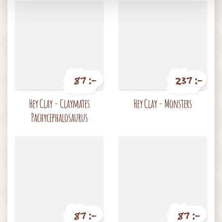
87 :-
237 :-
Pris
Pris
Hey Clay - Claymates
Hey Clay - Monsters
Pachycephalosaurus
87 :-
87 :-