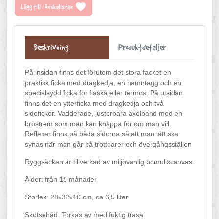
favorite
Lägg till i önskelistan
Beskrivning
Produktdetaljer
På insidan finns det förutom det stora facket en
praktisk ficka med dragkedja, en namntagg och en
specialsydd ficka för flaska eller termos. På utsidan
finns det en ytterficka med dragkedja och två
sidofickor. Vadderade, justerbara axelband med en
bröstrem som man kan knäppa för om man vill.
Reflexer finns på båda sidorna så att man lätt ska
synas när man går på trottoarer och övergångsställen
Ryggsäcken är tillverkad av miljövänlig bomullscanvas.
Ålder: från 18 månader
Storlek: 28x32x10 cm, ca 6,5 liter
Skötselråd: Torkas av med fuktig trasa