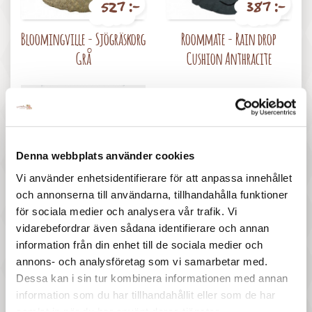
527 :-
387 :-
Pris
Pris
Bloomingville - Sjögräskorg
Roommate - Rain drop
Grå
Cushion Anthracite
Denna webbplats använder cookies
Vi använder enhetsidentifierare för att anpassa innehållet
497 :-
247 :-
och annonserna till användarna, tillhandahålla funktioner
för sociala medier och analysera vår trafik. Vi
Pris
Pris
Pellianni - City ryggsäck,
Jabadabado - Förvaringsask,
vidarebefordrar även sådana identifierare och annan
grön
Bunny
information från din enhet till de sociala medier och
annons- och analysföretag som vi samarbetar med.
Dessa kan i sin tur kombinera informationen med annan
information som du har tillhandahållit eller som de har
samlat in när du har använt deras tjänster.