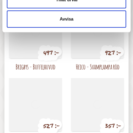
Avvisa
497 :-
927 :-
Pris
Pris
Brigbys - Buffelhuvud
Heico - Svamplampa röd
527 :-
357 :-