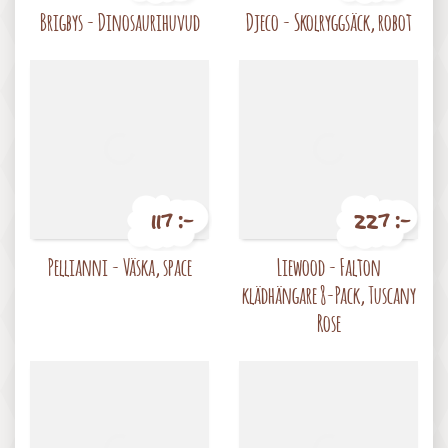
Pris
Pris
Brigbys - Dinosaurihuvud
Djeco - Skolryggsäck, robot
117 :-
227 :-
Pris
Pris
Pellianni - Väska, space
Liewood - Falton
klädhängare 8-Pack, Tuscany
Rose