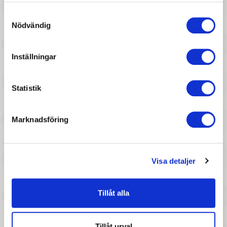
Samtyckesval
Nödvändig
647 :-
527 :-
Inställningar
Pris
Pris
Roommate - Shell Lamp
Brigbys - Drakhuvud
Statistik
Marknadsföring
Visa detaljer
1 047 :-
397 :-
Tillåt alla
Pris
Pris
byAstrup - Häst Box,
Roommate - Koala Cushion
Vägghylla
Tillåt urval