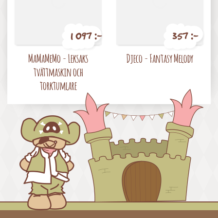
1 097 :-
357 :-
Pris
Pris
MaMaMeMo - Leksaks
Djeco - Fantasy Melody
tvättmaskin och
torktumlare