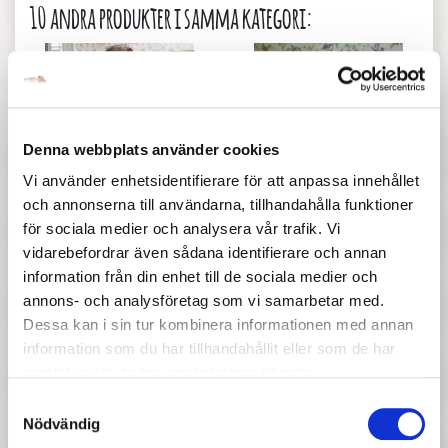
10 andra produkter i samma kategori:
Denna webbplats använder cookies
Vi använder enhetsidentifierare för att anpassa innehållet
1 997 :-
1 897 :-
och annonserna till användarna, tillhandahålla funktioner
för sociala medier och analysera vår trafik. Vi
Pris
Pris
Little Bird Told Me -
Little Bird Told Me -
vidarebefordrar även sådana identifierare och annan
Gungdjur, Norbert
Gunghäst, Stirling & Mac
information från din enhet till de sociala medier och
annons- och analysföretag som vi samarbetar med.
Dessa kan i sin tur kombinera informationen med annan
information som du har tillhandahållit eller som de har
samlat in när du har använt deras tjänster.
Samtyckesval
Nödvändig