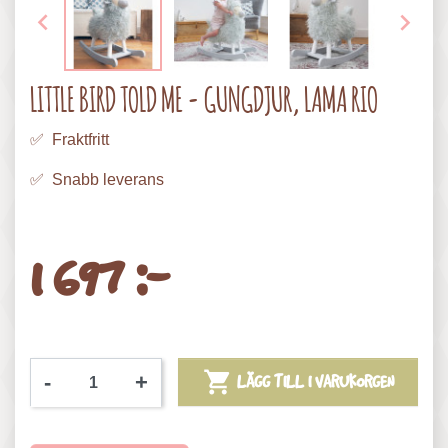


LITTLE BIRD TOLD ME - GUNGDJUR, LAMA RIO
✅ Fraktfritt
✅ Snabb leverans
1 697 :-

-
+
LÄGG TILL I VARUKORGEN