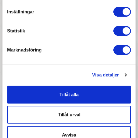
1 697 :-
1 697 :-
Inställningar
Pris
Pris
Little Bird Told Me -
Little Bird Told Me - Celeste &
Gungdjur, Hubert
Fae, gungande enhörning
Statistik
Marknadsföring
Visa detaljer
1 697 :-
1 597 :-
Tillåt alla
Pris
Pris
Little Bird Told Me -
Little Bird Told Me - Moobert
Gungdjur, Lambert
ko, åkdjur
Tillåt urval
Avvisa