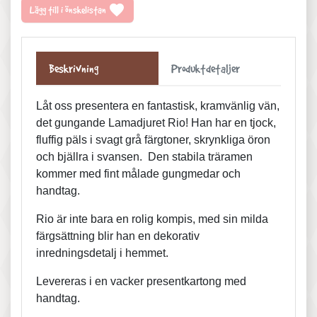
favorite
Lägg till i önskelistan
Beskrivning
Produktdetaljer
Låt oss presentera en fantastisk, kramvänlig vän,
det gungande Lamadjuret Rio! Han har en tjock,
fluffig päls i svagt grå färgtoner, skrynkliga öron
och bjällra i svansen.
Den stabila träramen
kommer med fint målade gungmedar och
handtag.
Rio är inte bara en rolig kompis, med sin milda
färgsättning blir han en dekorativ
inredningsdetalj i hemmet.
Levereras i en vacker presentkartong med
handtag.