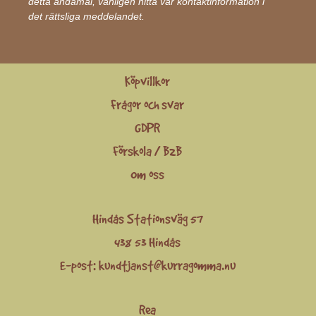
detta ändamål, vänligen hitta vår kontaktinformation i
det rättsliga meddelandet.
Köpvillkor
Frågor och svar
GDPR
Förskola / B2B
Om oss
Hindås Stationsväg 57
438 53 Hindås
E-post:
kundtjanst@kurragomma.nu
Rea