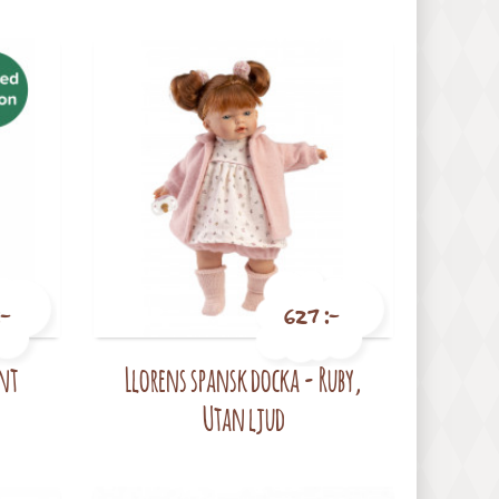
:-
627 :-
ant
Llorens spansk docka - Ruby,
Pris
Utan ljud