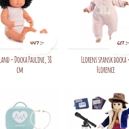
447 :-
617 :
and - Docka Pauline, 38
Llorens spansk docka 
Pris
Pris
cm
Florence