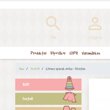


Sök
Logga in
Produkter
Köpvillkor
GDPR
Varumärken
Hem
DOCKOR
Llorens spansk docka - Kristian
BABY
DOCKOR