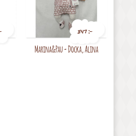
-
847 :-
Marina&Pau - Docka, Alina
Pris