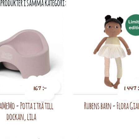
 produkter i samma kategori:
167 :-
1 447 
MeMo - Potta i trä till
Rubens barn - Flora Gi
Pris
Pris
dockan, lila