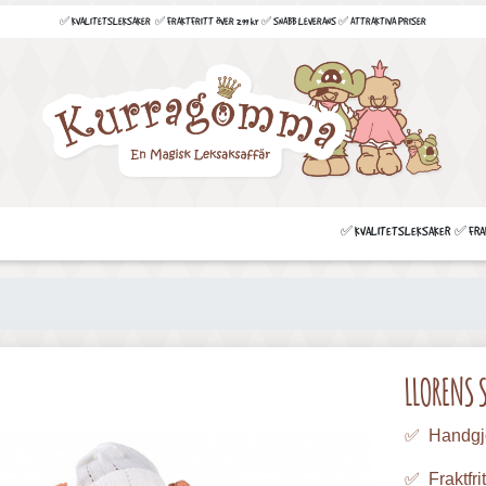
✅ KVALITETSLEKSAKER ✅ FRAKTFRITT ÖVER 299 kr ✅ SNABB LEVERANS ✅ ATTRAKTIVA PRISER
✅ KVALITETSLEKSAKER ✅ FRAKT
LLORENS 
✅ Handgj
✅ Fraktfrit