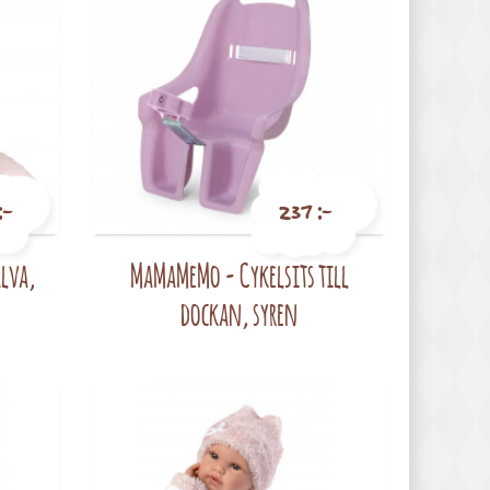
:-
237 :-
alva,
MaMaMeMo - Cykelsits till
Pris
dockan, syren