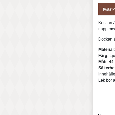
Beskriv
Kristian 
napp med
Dockan ä
Material:
Färg:
Lju
Mått:
44
Säkerhet
Innehålle
Lek bör a