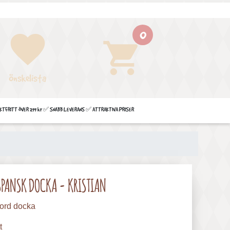
0
favorite
shopping_cart
Önskelista
FRITT ÖVER 299 kr ✅ SNABB LEVERANS ✅ ATTRAKTIVA PRISER
SPANSK DOCKA - KRISTIAN
ord docka
t