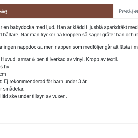
ning
Produktde
är en babydocka med ljud. Han är klädd i ljusblå sparkdräkt me
 hållare. När man trycker på kroppen så säger gråter han och
r ingen nappdocka, men nappen som medföljer går att fästa i 
Huvud, armar & ben tillverkad av vinyl. Kropp av textil.
s hy
 cm
:
Ej rekommenderad för barn under 3 år.
r smådelar.
lltid ske under tillsyn av vuxen.