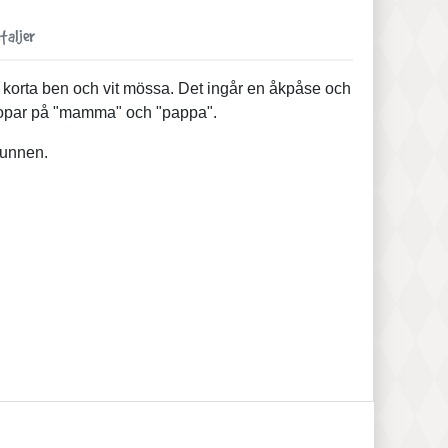
taljer
d korta ben och vit mössa. Det ingår en åkpåse och
 ropar på "mamma" och "pappa".
munnen.