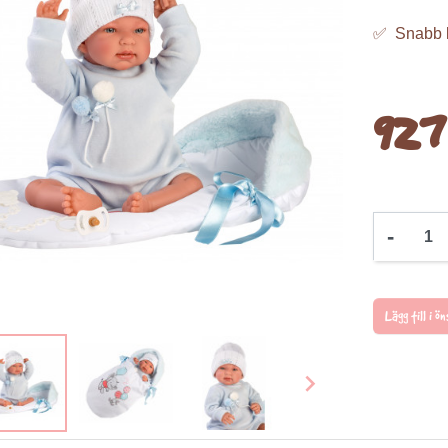
✅ Snabb 
927
-
Lägg till i 
