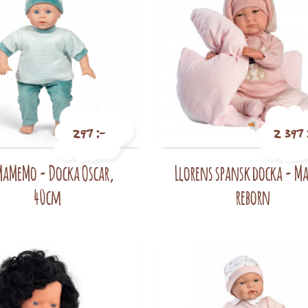
297 :-
2 397 
aMeMo - Docka Oscar,
Llorens spansk docka - M
Pris
Pris
40cm
reborn