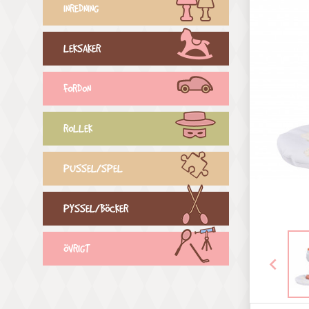
INREDNING
LEKSAKER
FORDON
ROLLEK
PUSSEL/SPEL
PYSSEL/BÖCKER
ÖVRIGT
