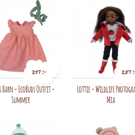
297 :-
287 :
s Barn - EcoBuds Outfit -
Lottie - Wildlife Photogr
Pris
Pris
Summer
Mia