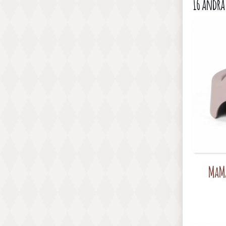
16 andra
MaMa