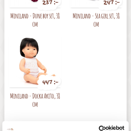
237 :-
247 :-
Pris
Pris
Miniland - Dune boy set, 38
Miniland - Sea girl set, 38
cm
cm
447 :-
Pris
Miniland - Docka Akito, 38
cm
16 andra produkter i samma kategori: