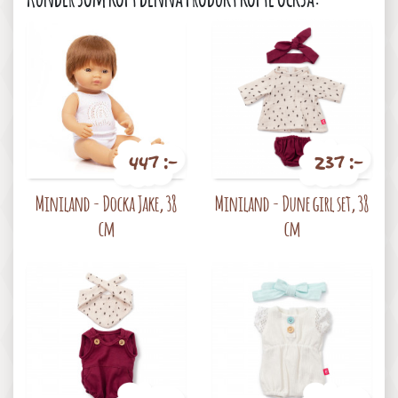
447 :-
237 :-
Pris
Pris
Miniland - Docka Jake, 38
Miniland - Dune girl set, 38
cm
cm