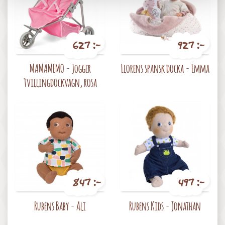
627 :-
927 :-
Pris
Pris
MAMAMEMO - Jogger
Llorens spansk docka - Emma
tvillingdockvagn, rosa
847 :-
497 :-
Pris
Pris
Rubens Baby - Ali
Rubens Kids - Jonathan