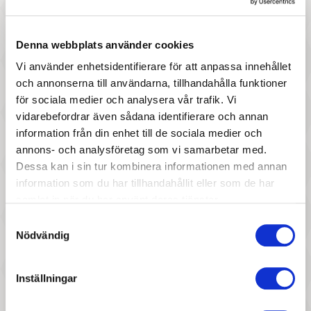
Denna webbplats använder cookies
Vi använder enhetsidentifierare för att anpassa innehållet
och annonserna till användarna, tillhandahålla funktioner
för sociala medier och analysera vår trafik. Vi
527 :-
937 :-
vidarebefordrar även sådana identifierare och annan
information från din enhet till de sociala medier och
Pris
Pris
Llorens spansk docka - Lucy
Llorens spansk docka -
annons- och analysföretag som vi samarbetar med.
Fredrika, utan ljud
Dessa kan i sin tur kombinera informationen med annan
information som du har tillhandahållit eller som de har
samlat in när du har använt deras tjänster.
Samtyckesval
Nödvändig
Inställningar
997 :-
447 :-