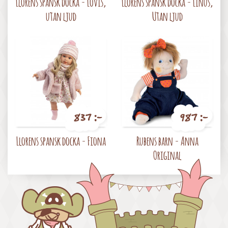
Llorens spansk docka - Lovis,
Llorens spansk docka - Linus,
utan ljud
Utan ljud
837 :-
987 :-
Pris
Pris
Llorens spansk docka - Fiona
Rubens barn - Anna
Original