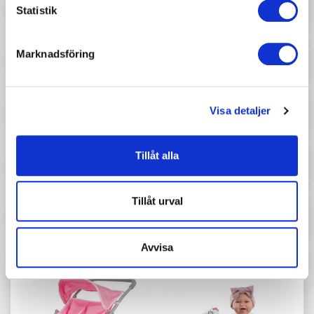
Statistik
Pris
Pris
Llorens spansk docka - Nora
Miniland - Docka Shani, 38
cm
Marknadsföring
Visa detaljer
Tillåt alla
677 :-
177 :-
Tillåt urval
Pris
Pris
Llorens spansk docka -
Roommate - Bäddset till
Linnea
docksäng - Tiger
Avvisa