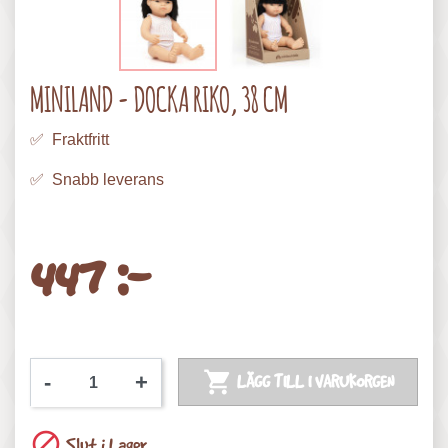
MINILAND - DOCKA RIKO, 38 CM
✅ Fraktfritt
✅ Snabb leverans
447 :-

-
+
LÄGG TILL I VARUKORGEN

Slut i Lager