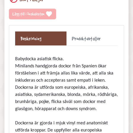
favorite
Lägg till i önskelistan
Beskrivning
Produktdetaljer
Babydocka asiatisk flicka.
Minilands handgjorda dockor från Spanien ökar
förståelsen i att främja allas lika värde, att alla ska
inkluderas och accepteras samt empati i leken.
Dockorna är utförda som europeiska, afrikanska,
asiatiska, sydamerikanska, blonda, mörka, rödhåriga,
brunhåriga, pojke, flicka såväl som dockor med
glasögon, hörapparat och downs syndrom.
Dockorna är gjorda i mjuk vinyl med anatomiskt
utförda kroppar. D
e uppfyller alla europeiska