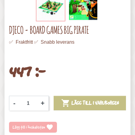
DJECO - BOARD GAMES BIG PIRATE
✅ Fraktfritt ✅ Snabb leverans
447 :-

-
+
LÄGG TILL I VARUKORGEN
favorite
Lägg till i önskelistan