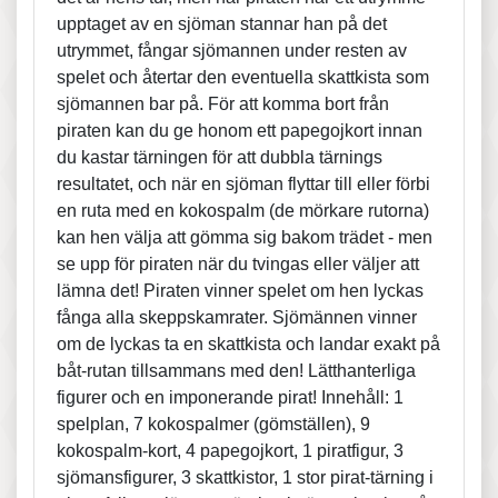
upptaget av en sjöman stannar han på det
utrymmet, fångar sjömannen under resten av
spelet och återtar den eventuella skattkista som
sjömannen bar på. För att komma bort från
piraten kan du ge honom ett papegojkort innan
du kastar tärningen för att dubbla tärnings
resultatet, och när en sjöman flyttar till eller förbi
en ruta med en kokospalm (de mörkare rutorna)
kan hen välja att gömma sig bakom trädet - men
se upp för piraten när du tvingas eller väljer att
lämna det! Piraten vinner spelet om hen lyckas
fånga alla skeppskamrater. Sjömännen vinner
om de lyckas ta en skattkista och landar exakt på
båt-rutan tillsammans med den! Lätthanterliga
figurer och en imponerande pirat! Innehåll: 1
spelplan, 7 kokospalmer (gömställen), 9
kokospalm-kort, 4 papegojkort, 1 piratfigur, 3
sjömansfigurer, 3 skattkistor, 1 stor pirat-tärning i