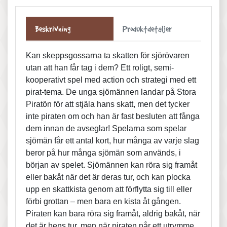
Beskrivning
Produktdetaljer
Kan skeppsgossarna ta skatten för sjörövaren
utan att han får tag i dem? Ett roligt, semi-
kooperativt spel med action och strategi med ett
pirat-tema. De unga sjömännen landar på Stora
Piratön för att stjäla hans skatt, men det tycker
inte piraten om och han är fast besluten att fånga
dem innan de avseglar! Spelarna som spelar
sjömän får ett antal kort, hur många av varje slag
beror på hur många sjömän som används, i
början av spelet. Sjömännen kan röra sig framåt
eller bakåt när det är deras tur, och kan plocka
upp en skattkista genom att förflytta sig till eller
förbi grottan – men bara en kista åt gången.
Piraten kan bara röra sig framåt, aldrig bakåt, när
det är hens tur, men när piraten når ett utrymme