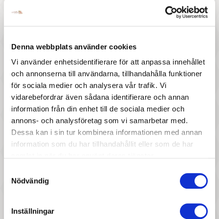
137 :-
337 :-
Denna webbplats använder cookies
Pris
Pris
Djeco - Little Mime
Djeco - Twisty
Vi använder enhetsidentifierare för att anpassa innehållet
och annonserna till användarna, tillhandahålla funktioner
för sociala medier och analysera vår trafik. Vi
vidarebefordrar även sådana identifierare och annan
information från din enhet till de sociala medier och
annons- och analysföretag som vi samarbetar med.
Dessa kan i sin tur kombinera informationen med annan
information som du har tillhandahållit eller som de har
samlat in när du har använt deras tjänster.
157 :-
127 :-
Samtyckesval
Pris
Pris
Djeco - Spooky Boo !
Djeco - Playing cards
Nödvändig
Bataflash
Inställningar