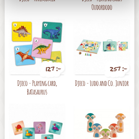
Oudordodo
127 :-
257 :-
Pris
Pris
Djeco - Playing card,
Djeco - Ludo and Co. Junior
Batasaurus