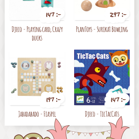
147 :-
297 :-
Pris
Pris
Djeco - Playing card, Crazy
PlanToys - Surikat Bowling
ducks
197 :-
147 :-
Pris
Pris
Jabadabado - Fiaspel
Djeco - TicTacCats